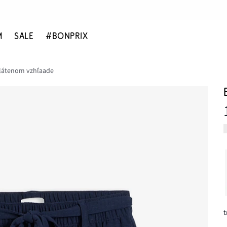
M
SALE
#BONPRIX
látenom vzhľaade