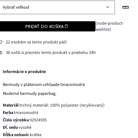
Vybrať veľkosť
[node-product-
PRIDAŤ DO KOŠÍKA
wishlist]
22 osobám sa tento produkt páči
36 osôb si prezrelo tento produkt v priebehu 24h
Informácie o produkte
Bermudy v plátenom vzhľaade tmavomodrá
Moderné bermudy paperbag.
Materiál
Vrchný materiál: 100% polyester (recyklovaný)
Farba
tmavomodrá
Číslo výrobku
92924595
Dĺ. sedu
vysoké
Dĺžka nohavíc
krátke