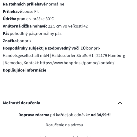
Na stehnách priliehavé
normálne
Priliehavé
Loose Fit
Údržba
pranie v práčke 30°C
Vnútorná dĺžka nohavíc
22.5 cm vo veľkosti 42
Pás
pohodlný pás,normálny pás
Značka
bonprix
Hospodársky subjekt je zodpovedný voči EÚ
bonprix
Handelsgesellschaft mbH | Haldesdorfer Straße 61 | 22179 Hamburg
| Nemecko, Kontakt: https://www.bonprix.sk/pomoc/kontakt/
Doplňujúce informácie
Možnosti doručenia
Doprava zdarma
pri každej objednávke
od 34,99 €
!
Doručenie na adresu