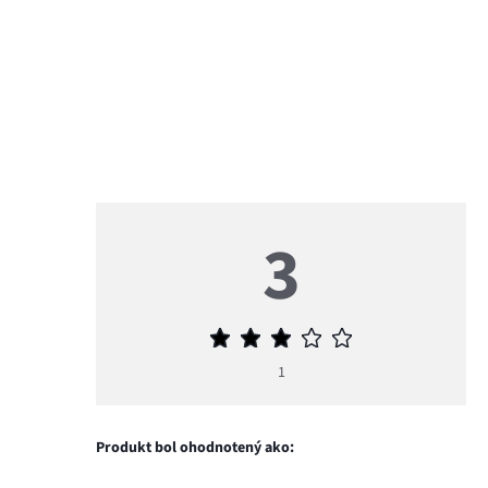
3
Priemerné
hodnotenie
1
3
Produkt bol ohodnotený ako: