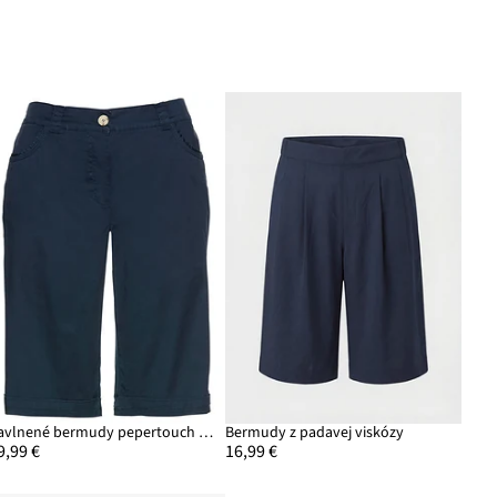
Bavlnené bermudy pepertouch z bavlneného mixu
Bermudy z padavej viskózy
9,99 €
16,99 €