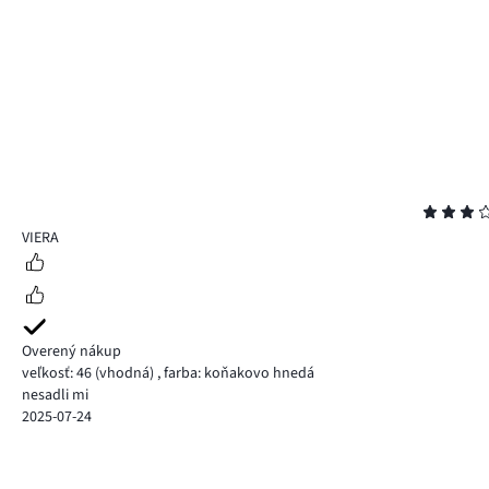
Hodnotenie
3
VIERA
Overený nákup
veľkosť: 46
(vhodná)
,
farba: koňakovo hnedá
nesadli mi
2025-07-24