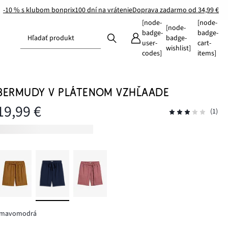
-10 % s klubom bonprix
100 dní na vrátenie
Doprava zadarmo od 34,99 €
[node-
[node-
[node-
badge-
badge-
Hľadať produkt
badge-
user-
cart-
wishlist]
codes]
items]
BERMUDY V PLÁTENOM VZHĽAADE
19,99 €
(1)
tmavomodrá