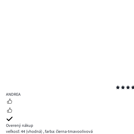
Hodnotenie
4
ANDREA
Overený nákup
veľkosť: 44
(vhodná)
,
farba: čierna-tmavoolivová