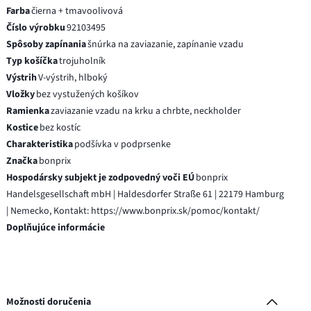
Farba
čierna + tmavoolivová
Číslo výrobku
92103495
Spôsoby zapínania
šnúrka na zaviazanie, zapínanie vzadu
Typ košíčka
trojuholník
Výstrih
V-výstrih, hlboký
Vložky
bez vystužených košíkov
Ramienka
zaviazanie vzadu na krku a chrbte, neckholder
Kostice
bez kostíc
Charakteristika
podšívka v podprsenke
Značka
bonprix
Hospodársky subjekt je zodpovedný voči EÚ
bonprix
Handelsgesellschaft mbH | Haldesdorfer Straße 61 | 22179 Hamburg
| Nemecko, Kontakt: https://www.bonprix.sk/pomoc/kontakt/
Doplňujúce informácie
Možnosti doručenia