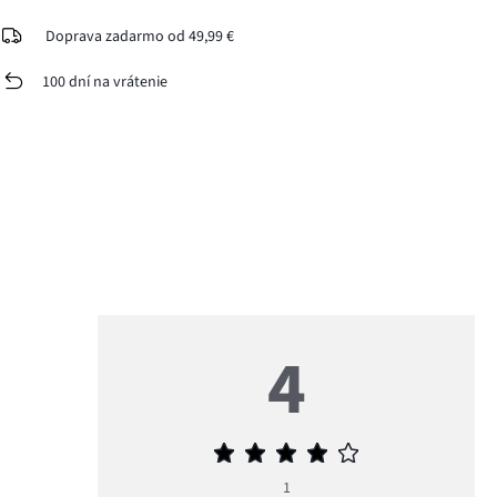
Doprava zadarmo od 49,99 €
100 dní na vrátenie
4
Priemerné
hodnotenie
1
4