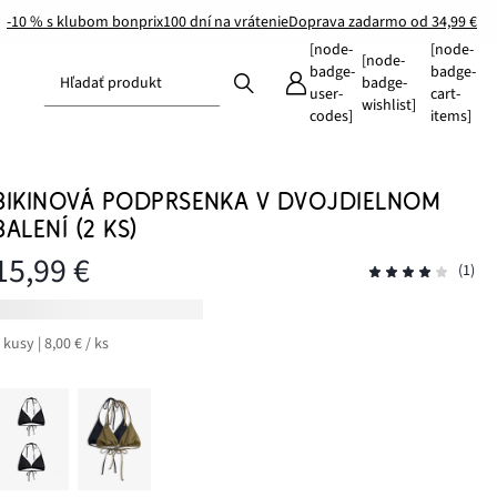
-10 % s klubom bonprix
100 dní na vrátenie
Doprava zadarmo od 34,99 €
[node-
[node-
[node-
badge-
badge-
Hľadať produkt
badge-
user-
cart-
wishlist]
codes]
items]
BIKINOVÁ PODPRSENKA V DVOJDIELNOM
BALENÍ (2 KS)
15,99 €
(1)
 kusy | 8,00 € / ks