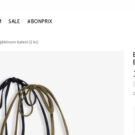
M
SALE
#BONPRIX
dielnom balení (2 ks)
2