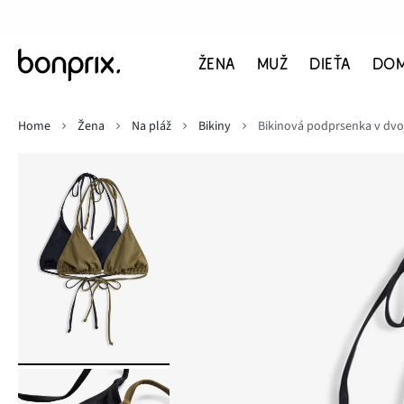
ŽENA
MUŽ
DIEŤA
DO
Home
Žena
Na pláž
Bikiny
Bikinová podprsenka v dvoj