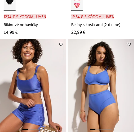
12,74 € s kódom LUMEN
19,54 € s kódom LUMEN
Bikinové nohavičky
Bikiny s kosticami (2-dielne)
14,99 €
22,99 €