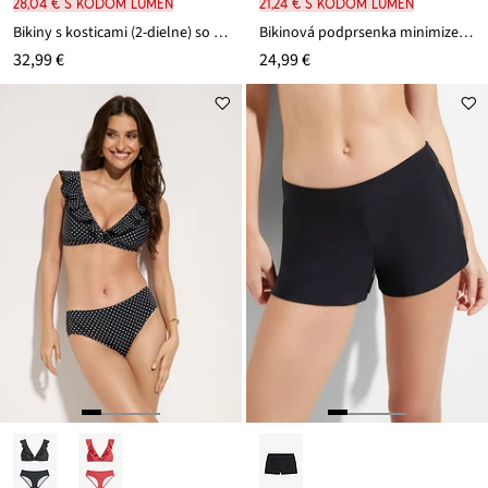
28,04 € s kódom LUMEN
21,24 € s kódom LUMEN
Bikiny s kosticami (2-dielne) so štruktúrou
Bikinová podprsenka minimizer s vystuženými ramienkami
32,99 €
24,99 €