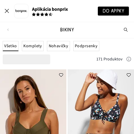
Aplikácia bonprix
DO APPKY
BIKINY
Hľ
pr
Všetko
Komplety
Nohavičky
Podprsenky
171 Produktov