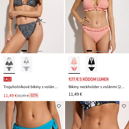
SALE
9,77 € s kódom LUMEN
Trojuholníkové bikiny s volánmi (2-dielne)
Bikiny neckholder s volánmi (2-dielne)
11,49 €
Nová
11,49 €
-32%
16,99 €
Zľava
cena
z
je
ceny
16,99 €