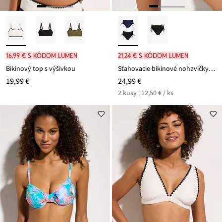
16,99 € s kódom LUMEN
21,24 € s kódom LUMEN
Bikinový top s výšivkou
Sťahovacie bikinové nohavičky (2 ks) ľahko tvarujúci efekt
19,99 €
24,99 €
2 kusy | 12,50 € / ks