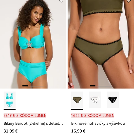
27,19 € s kódom LUMEN
14,44 € s kódom LUMEN
Bikiny Bardot (2-dielne) s detailom morskej hviezdice
Bikinové nohavičky s výšivkou
31,99 €
16,99 €