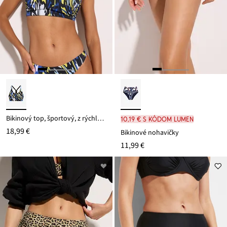
Bikinový top, športový, z rýchlo schnúceho materiálu
10,19 € s kódom LUMEN
18,99 €
Bikinové nohavičky
11,99 €