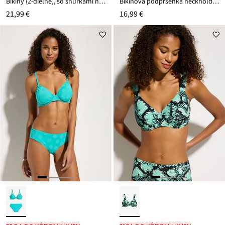
Bikiny (2-dielne), so šnúrkami na zaviazanie
Bikinová podprsenka neckholder s V-výstrihom
21,99 €
16,99 €