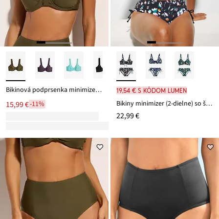
Bikinová podprsenka minimizer so širokými ramienkami
19,54 € s kódom LUMEN
Bikiny minimizer (2-dielne) so šnúrkami na zaviazanie
15,99 €
-11%
22,99 €