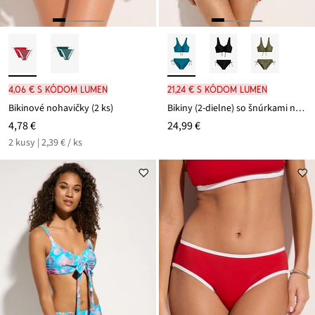
4,06 € s kódom LUMEN
21,24 € s kódom LUMEN
Bikinové nohavičky (2 ks)
Bikiny (2-dielne) so šnúrkami na zaviazanie
4,78 €
24,99 €
2 kusy | 2,39 € / ks