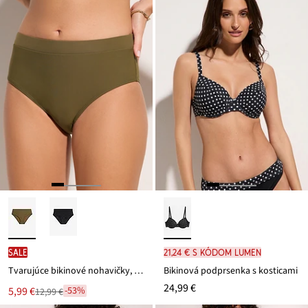
SALE
21,24 € s kódom LUMEN
Tvarujúce bikinové nohavičky, ľahký tvarujúci efekt
Bikinová podprsenka s kosticami
24,99 €
Nová
5,99 €
-53%
12,99 €
Zľava
cena