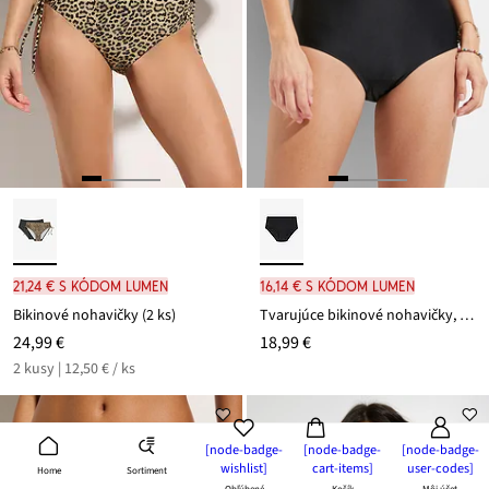
21,24 € s kódom LUMEN
16,14 € s kódom LUMEN
Bikinové nohavičky (2 ks)
Tvarujúce bikinové nohavičky, ľahký tvarujúci efekt
24,99 €
18,99 €
2 kusy | 12,50 € / ks
[node-badge-
[node-badge-
[node-badge-
wishlist]
cart-items]
user-codes]
Sortiment
Home