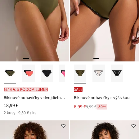
16,14 € s kódom LUMEN
SALE
Bikinové nohavičky v dvojdielnom balení (2 ks)
Bikinové nohavičky s výšivkou
18,99 €
Nová
6,99 €
-30%
9,99 €
Zľava
cena
2 kusy | 9,50 € / ks
z
je
ceny
9,99 €