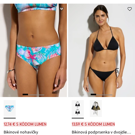
12,74 € s kódom LUMEN
13,59 € s kódom LUMEN
Bikinové nohavičky
Bikinová podprsenka v dvojdielnom balení (2 ks)