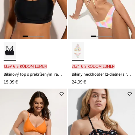
13,59 € s kódom LUMEN
21,24 € s kódom LUMEN
Bikinový top s prekríženými ramienkami
Bikiny neckholder (2-dielne) s riasením
15,99 €
24,99 €