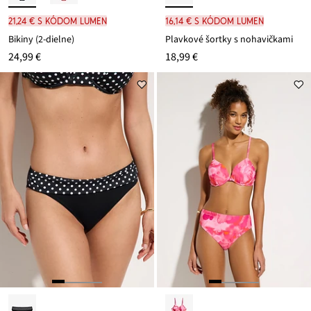
21,24 € s kódom LUMEN
16,14 € s kódom LUMEN
Bikiny (2-dielne)
Plavkové šortky s nohavičkami
24,99 €
18,99 €