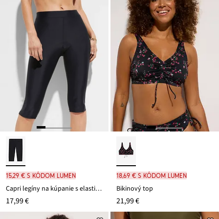
15,29 € s kódom LUMEN
18,69 € s kódom LUMEN
Capri legíny na kúpanie s elastickým pásom
Bikinový top
17,99 €
21,99 €