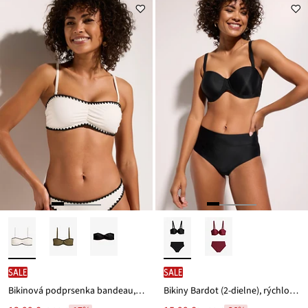
z
je
ceny
12,99 €
SALE
SALE
Bikinová podprsenka bandeau, s výšivkou
Bikiny Bardot (2-dielne), rýchlo schnúce