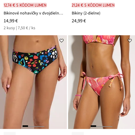
12,74 € s kódom LUMEN
21,24 € s kódom LUMEN
Bikinové nohavičky v dvojdielnom balení (2 ks)
Bikiny (2-dielne)
14,99 €
24,99 €
2 kusy | 7,50 € / ks