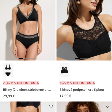
25,49 € s kódom LUMEN
15,29 € s kódom LUMEN
Bikiny (2-dielne), strieborné prvky
Bikinová podprsenka s čipkou
29,99 €
17,99 €