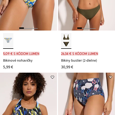
5,09 € s kódom LUMEN
26,34 € s kódom LUMEN
Bikinové nohavičky
Bikiny bustier (2-dielne)
5,99 €
30,99 €