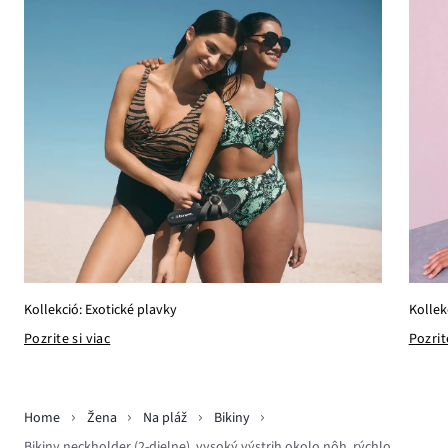
Kollek
Kollekció: Exotické plavky
Pozrit
Pozrite si viac
Home
Žena
Na pláž
Bikiny
Bikiny neckholder (2-dielne), vysoký výstrih okolo nôh, rýchlo