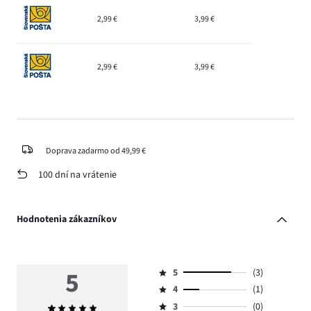
2,99 €
3,99 €
2,99 €
3,99 €
Doprava zadarmo od 49,99 €
100 dní na vrátenie
Hodnotenia zákazníkov
5
5
(3)
Hodnotenie
4
(1)
5,
Hodnotenie
počet
3
(0)
Priemerné
4,