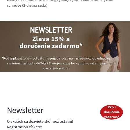
schnúce (2-dielna sada)
NEWSLETTER
Zľava 15% a
doručenie zadarmo*
*Kód je platný 14 dní od dátumu prijatia, platí na nasledujúcu objednávku
v minimálnej hodnote
24,99 €
, nie je možné ho kombinovať s inými
zľavovými kódmi.
Newsletter
15% +
doručenie
zadarmo*
O akciách sa dozviete skôr než ostatní!
Registráciou získate: