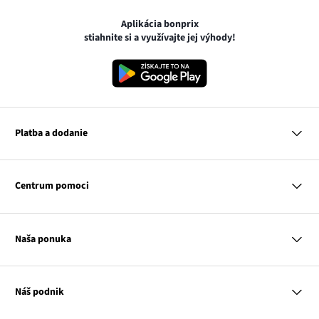
Aplikácia bonprix
stiahnite si a využívajte jej výhody!
Platba a dodanie
MasterCard
VISA
Centrum pomoci
Google pay
Apple pay
Otázky a odpovede
Platba a dodanie
Naša ponuka
Slovenská pošta
Vrátenie a reklamácia
Tabuľka veľkostí
Platba na dobierku
Žena
Klub bonprix
Muž
Katalóg
Náš podnik
Dieťa
Influencers
Dom