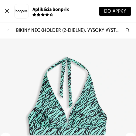
Aplikácia bonprix
DO APPKY
BIKINY NECKHOLDER (2-DIELNE), VYSOKÝ VÝSTRIH OKOLO NÔH, RÝCHLO SCHNÚCE (2-DIELNA SADA)
Hľ
pr