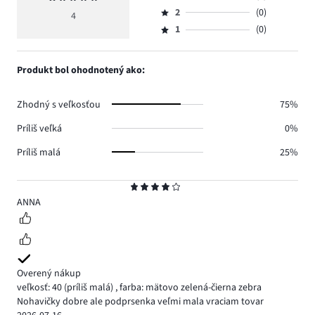
Hodnotenie
hlasov
hodnotenie
počet
2
(0)
3,
4
Hodnotenie
3.
5
hlasov
počet
1
(0)
2,
Hodnotenie
1.
hlasov
počet
1,
0.
hlasov
počet
Produkt bol ohodnotený ako:
0.
hlasov
0.
Zhodný s veľkosťou
75%
Príliš veľká
0%
Príliš malá
25%
Hodnotenie
4
ANNA
Overený nákup
veľkosť: 40
(príliš malá)
,
farba: mätovo zelená-čierna zebra
Nohavičky dobre ale podprsenka veľmi mala vraciam tovar