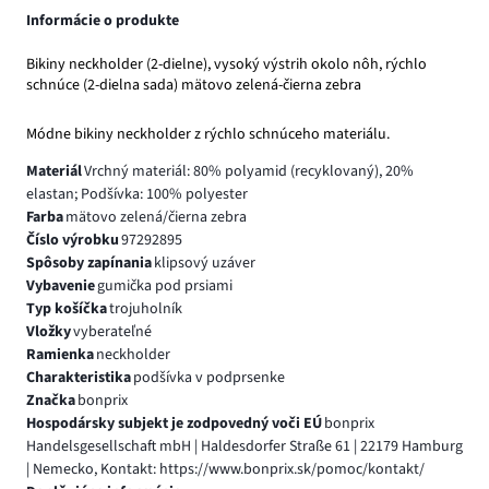
Informácie o produkte
Bikiny neckholder (2-dielne), vysoký výstrih okolo nôh, rýchlo
schnúce (2-dielna sada) mätovo zelená-čierna zebra
Módne bikiny neckholder z rýchlo schnúceho materiálu.
Materiál
Vrchný materiál: 80% polyamid (recyklovaný), 20%
elastan; Podšívka: 100% polyester
Farba
mätovo zelená/čierna zebra
Číslo výrobku
97292895
Spôsoby zapínania
klipsový uzáver
Vybavenie
gumička pod prsiami
Typ košíčka
trojuholník
Vložky
vyberateľné
Ramienka
neckholder
Charakteristika
podšívka v podprsenke
Značka
bonprix
Hospodársky subjekt je zodpovedný voči EÚ
bonprix
Handelsgesellschaft mbH | Haldesdorfer Straße 61 | 22179 Hamburg
| Nemecko, Kontakt: https://www.bonprix.sk/pomoc/kontakt/