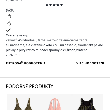
2026-07-16
Hodnotenie
5
DÁŠA
Overený nákup
veľkosť: 46
(vhodná)
,
farba: mätovo zelená-čierna zebra
su nadherne, ale viazanie okolo krku mi nesadlo, škoda fakt pekne
plavky a prvy raz čo mi sedel spodný diel,škoda,vratené
2026-06-11
FILTROVAŤ HODNOTENIA
VIAC HODNOTENÍ
PODOBNÉ PRODUKTY