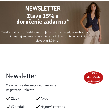
NEWSLETTER
Zľava 15% a
doručenie zadarmo*
*Kód je platný 14 dní od dátumu prijatia, platí na nasledujúcu objednávku
v minimálnej hodnote
24,99 €
, nie je možné ho kombinovať s inými
zľavovými kódmi.
Newsletter
15% +
doručenie
zadarmo*
O akciách sa dozviete skôr než ostatní!
Registráciou získate:
Zľavy
Akcie
Výpredaje
Najnovšie trendy