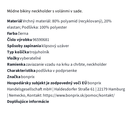
Módne bikiny neckholder s volánmi v sade.
Materiál
Vrchný materiál: 80% polyamid (recyklovaný), 20%
elastan; Podšívka: 100% polyester
Farba
čierna
Číslo výrobku
96590681
Spôsoby zapínania
klipsový uzáver
Typ košíčka
trojuholník
Vložky
vyberateľné
Ramienka
zaviazanie vzadu na krku a chrbte, neckholder
Charakteristika
podšívka v podprsenke
Značka
bonprix
Hospodársky subjekt je zodpovedný voči EÚ
bonprix
Handelsgesellschaft mbH | Haldesdorfer Straße 61 | 22179 Hamburg
| Nemecko, Kontakt: https://www.bonprix.sk/pomoc/kontakt/
Doplňujúce informácie