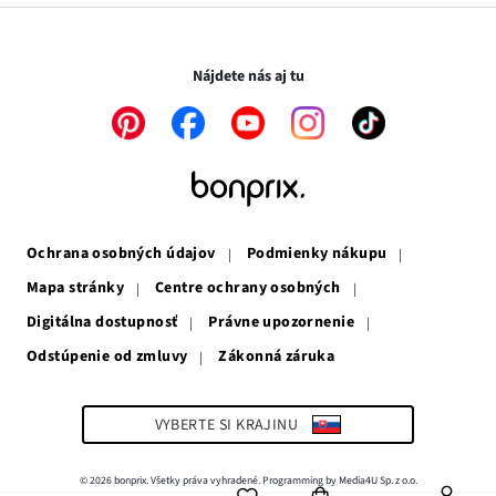
v
sa
otvorí
novom
otvorí
v
Transakcie a platby sú bezpečné so SSL spojením.
okne
v
novom
novom
okne
Nájdete nás aj tu
okne
Odkaz
Odkaz
Odkaz
Odkaz
Odkaz
sa
sa
sa
sa
sa
otvorí
otvorí
otvorí
otvorí
otvorí
v
v
v
v
v
novom
novom
novom
novom
novom
okne
okne
okne
okne
okne
Ochrana osobných údajov
Podmienky nákupu
Mapa stránky
Centre ochrany osobných
Digitálna dostupnosť
Právne upozornenie
Odstúpenie od zmluvy
Zákonná záruka
Odkaz
sa
otvorí
v
VYBERTE SI KRAJINU
novom
okne
© 2026 bonprix. Všetky práva vyhradené. Programming by Media4U Sp. z o.o.