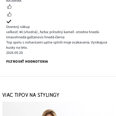
5
KATARÍNA
Overený nákup
veľkosť: 40
(vhodná)
,
farba: prírodný kameň -stredne hnedá-
tmavohnedá-gaštanovo hnedá-čierna
Top spolu s nohavicami uplne splnili moje ocakavania. Vynikajuce
kusky na leto.
2026-05-20
FILTROVAŤ HODNOTENIA
VIAC TIPOV NA STYLINGY