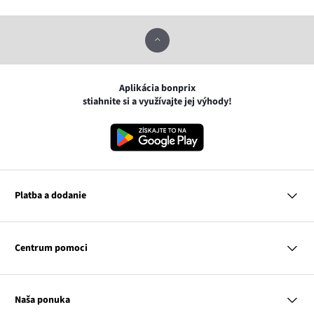
Aplikácia bonprix
stiahnite si a využívajte jej výhody!
Platba a dodanie
MasterCard
VISA
Centrum pomoci
Google pay
Apple pay
Otázky a odpovede
Platba a dodanie
Naša ponuka
Slovenská pošta
Vrátenie a reklamácia