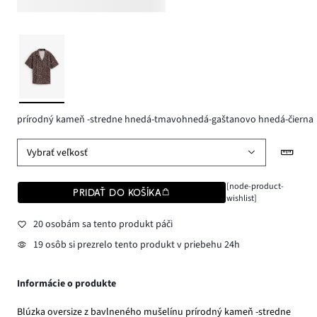
prírodný kameň -stredne hnedá-tmavohnedá-gaštanovo hnedá-čierna
Vybrať veľkosť
[node-product-
PRIDAŤ DO KOŠÍKA
wishlist]
20 osobám sa tento produkt páči
19 osôb si prezrelo tento produkt v priebehu 24h
Informácie o produkte
Blúzka oversize z bavlneného mušelínu prírodný kameň -stredne