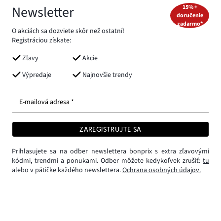
Newsletter
15% +
doručenie
zadarmo*
O akciách sa dozviete skôr než ostatní!
Registráciou získate:
Zľavy
Akcie
Výpredaje
Najnovšie trendy
E-mailová adresa *
ZAREGISTRUJTE SA
Prihlasujete sa na odber newslettera bonprix s extra zľavovými
kódmi, trendmi a ponukami. Odber môžete kedykoľvek zrušiť:
tu
alebo v pätičke každého newslettera.
Ochrana osobných údajov.