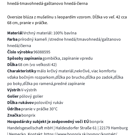
hnedá-tmavohnedá-gaštanovo hnedá-čierna
Oversize blúza z mušelínu s leopardím vzorom. Dĺžka vo veľ. 42 cca
68 cm, pranie v práčke.
Materiál
Vrchný materiál: 100% bavlna
Farba
prírodný kameň /stredne hnedá/tmavohnedá/gaštanovo
hnedá/čierna
Číslo výrobku
96088595
Spôsoby zapínania
gombička, zapínanie vpredu
Dĺžka
68 cm (vo veľkosti 42)
Charakteristiky
málo krčivý materiál,nekrčivé, viac komfortu
vďaka bočným rozparkom,dĺžka po brucho,dĺžka po zadok,dĺžka
po boky,dĺžka po ramená,predné zapínanie
Výstrih
V-výstrih
Golier
pólový golier
Dĺžka rukávov
polovičný rukáv
Údržba
pranie v práčke 30°C
Značka
bonprix
Hospodársky subjekt je zodpovedný voči EÚ
bonprix
Handelsgesellschaft mbH | Haldesdorfer Straße 61 | 22179 Hamburg
| Nemecko, Kontakt: https://www.bonprix.sk/pomoc/kontakt/