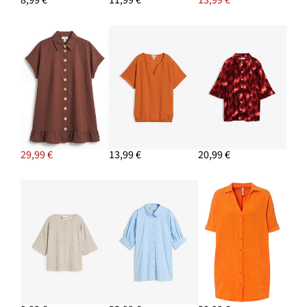
8,99 €
11,99 €
13,99 €
19,99 €
PRIDAŤ DO KOŠÍKA
Blúzka oversize z bavlneného mušelínu
22,99 €
PRIDAŤ DO KOŠÍKA
29,99 €
13,99 €
20,99 €