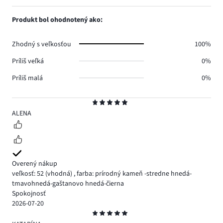
hlasov
počet
1,
0.
hlasov
počet
Produkt bol ohodnotený ako:
0.
hlasov
0.
Zhodný s veľkosťou
100%
Príliš veľká
0%
Príliš malá
0%
Hodnotenie
5
ALENA
Overený nákup
veľkosť: 52
(vhodná)
,
farba: prírodný kameň -stredne hnedá-
tmavohnedá-gaštanovo hnedá-čierna
Spokojnosť
2026-07-20
Hodnotenie