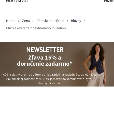
Pozrit
Pozrite si viac
Home
Žena
Dámske oblečenie
Blúzky
Blúzka oversize z bavlneného mušelínu
NEWSLETTER
Zľava 15% a
doručenie zadarmo*
*Kód je platný 14 dní od dátumu prijatia, platí na nasledujúcu objednávku
v minimálnej hodnote
24,99 €
, nie je možné ho kombinovať s inými
zľavovými kódmi.