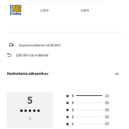
2,99 €
3,99 €
Doprava zadarmo od 49,99 €
100 dní na vrátenie
Hodnotenia zákazníkov
5
5
(2)
Hodnotenie
4
(0)
5,
Hodnotenie
počet
3
(0)
Priemerné
4,
Hodnotenie
hlasov
hodnotenie
počet
2
(0)
3,
2
Hodnotenie
2.
5
hlasov
počet
1
(0)
2,
Hodnotenie
0.