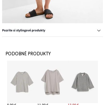
Pozrite si stylingové produkty
Taška Shopper
22,99 €
PODOBNÉ PRODUKTY
PRIDAŤ DO KOŠÍKA
Náušnice kruhy
8,99 €
PRIDAŤ DO KOŠÍKA
Šľapky z nepremokavého materiálu