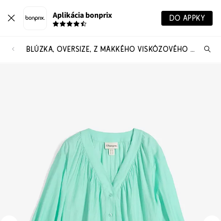
Aplikácia bonprix
DO APPKY
BLÚZKA, OVERSIZE, Z MÄKKÉHO VISKÓZOVÉHO MIXU
Hľ
pr