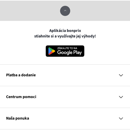
Aplikácia bonprix
stiahnite si a využívajte jej výhody!
Platba a dodanie
MasterCard
VISA
Centrum pomoci
Google pay
Apple pay
Otázky a odpovede
Platba a dodanie
Naša ponuka
Slovenská pošta
Vrátenie a reklamácia
Tabuľka veľkostí
Platba na dobierku