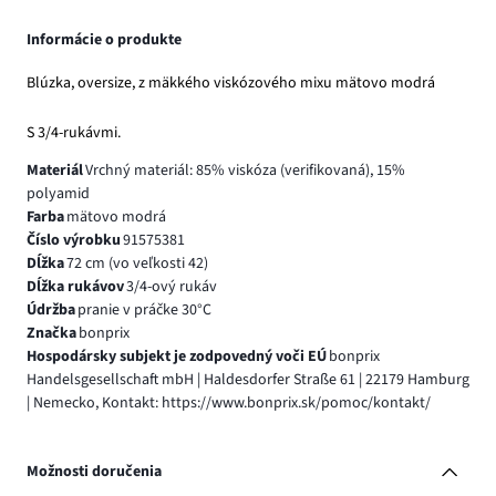
Informácie o produkte
Blúzka, oversize, z mäkkého viskózového mixu mätovo modrá
S 3/4-rukávmi.
Materiál
Vrchný materiál: 85% viskóza (verifikovaná), 15%
polyamid
Farba
mätovo modrá
Číslo výrobku
91575381
Dĺžka
72 cm (vo veľkosti 42)
Dĺžka rukávov
3/4-ový rukáv
Údržba
pranie v práčke 30°C
Značka
bonprix
Hospodársky subjekt je zodpovedný voči EÚ
bonprix
Handelsgesellschaft mbH | Haldesdorfer Straße 61 | 22179 Hamburg
| Nemecko, Kontakt: https://www.bonprix.sk/pomoc/kontakt/
Možnosti doručenia