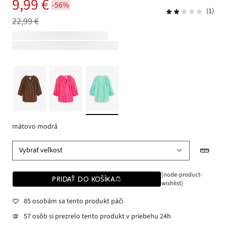
9,99 €
-56%
(1)
22,99 €
mätovo modrá
Vybrať veľkosť
[node-product-
PRIDAŤ DO KOŠÍKA
wishlist]
85 osobám sa tento produkt páči
57 osôb si prezrelo tento produkt v priebehu 24h