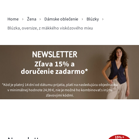
Home
Žena
Dámske oblečenie
Blúzky
Blúzka, oversize, z mäkkého viskózového mixu
NEWSLETTER
Zľava 15% a
doručenie zadarmo*
*Kód je platný 14 dní od dátumu prijatia, platí na nasledujúcu objednávku
v minimálnej hodnote
24,99 €
, nie je možné ho kombinovať s inými
zľavovými kódmi.
15% +