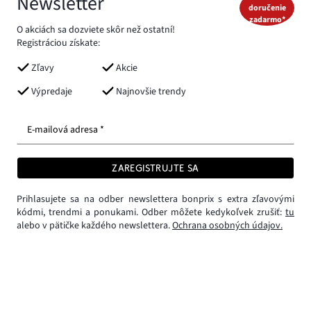
Newsletter
doručenie
zadarmo*
O akciách sa dozviete skôr než ostatní!
Registráciou získate:
Zľavy
Akcie
Výpredaje
Najnovšie trendy
E-mailová adresa *
ZAREGISTRUJTE SA
Prihlasujete sa na odber newslettera bonprix s extra zľavovými
kódmi, trendmi a ponukami. Odber môžete kedykoľvek zrušiť:
tu
alebo v pätičke každého newslettera.
Ochrana osobných údajov.