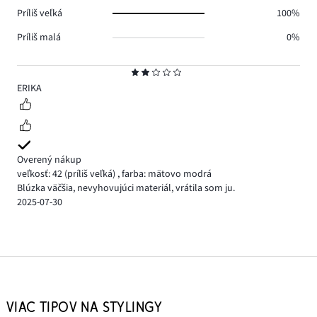
Príliš veľká
100%
Príliš malá
0%
Hodnotenie
2
ERIKA
Overený nákup
veľkosť: 42
(príliš veľká)
,
farba: mätovo modrá
Blúzka väčšia, nevyhovujúci materiál, vrátila som ju.
2025-07-30
VIAC TIPOV NA STYLINGY