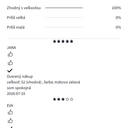
0.
Zhodný s veľkosťou
100%
Príliš veľká
0%
Príliš malá
0%
Hodnotenie
5
JANA
Overený nákup
veľkosť: 52
(vhodná)
,
farba: mätovo zelená
som spokojná
2026-07-10
Hodnotenie
3
EVA