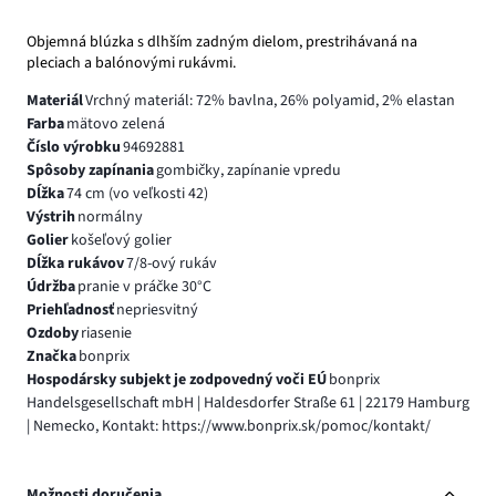
Objemná blúzka s dlhším zadným dielom, prestrihávaná na
pleciach a balónovými rukávmi.
Materiál
Vrchný materiál: 72% bavlna, 26% polyamid, 2% elastan
Farba
mätovo zelená
Číslo výrobku
94692881
Spôsoby zapínania
gombičky, zapínanie vpredu
Dĺžka
74 cm (vo veľkosti 42)
Výstrih
normálny
Golier
košeľový golier
Dĺžka rukávov
7/8-ový rukáv
Údržba
pranie v práčke 30°C
Priehľadnosť
nepriesvitný
Ozdoby
riasenie
Značka
bonprix
Hospodársky subjekt je zodpovedný voči EÚ
bonprix
Handelsgesellschaft mbH | Haldesdorfer Straße 61 | 22179 Hamburg
| Nemecko, Kontakt: https://www.bonprix.sk/pomoc/kontakt/
Možnosti doručenia