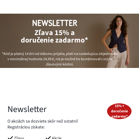
NEWSLETTER
Zľava 15% a
doručenie zadarmo*
*Kód je platný 14 dní od dátumu prijatia, platí na nasledujúcu objednávku
v minimálnej hodnote
24,99 €
, nie je možné ho kombinovať s inými
zľavovými kódmi.
Newsletter
15% +
doručenie
zadarmo*
O akciách sa dozviete skôr než ostatní!
Registráciou získate:
Zľavy
Akcie