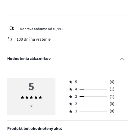
Doprava zadarmo od 49,99 €
100 dní na vrátenie
Hodnotenia zákazníkov
5
5
(4)
Hodnotenie
4
(1)
5,
Hodnotenie
počet
3
(1)
Priemerné
4,
Hodnotenie
hlasov
hodnotenie
počet
2
(0)
3,
6
Hodnotenie
4.
5
hlasov
počet
1
(0)
2,
Hodnotenie
1.
hlasov
počet
1,
1.
hlasov
počet
Produkt bol ohodnotený ako:
0.
hlasov