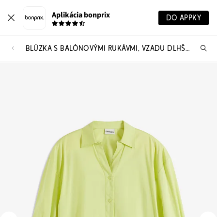
Aplikácia bonprix
DO APPKY
BLÚZKA S BALÓNOVÝMI RUKÁVMI, VZADU DLHŠIA
Hľ
pr