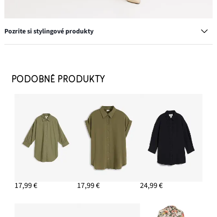
Pozrite si stylingové produkty
Kapsáčové nohavice z bavlny so strečom
12,99 €
PODOBNÉ PRODUKTY
PRIDAŤ DO KOŠÍKA
Prstene, 8 kusov, rôzne dizajny
11,99 €
PRIDAŤ DO KOŠÍKA
17,99 €
17,99 €
24,99 €