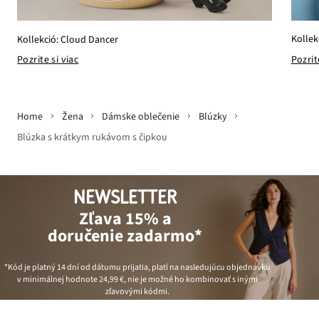
Kollek
Kollekció: Cloud Dancer
Pozrit
Pozrite si viac
Home
Žena
Dámske oblečenie
Blúzky
Blúzka s krátkym rukávom s čipkou
NEWSLETTER
Zľava 15% a
doručenie zadarmo*
*Kód je platný 14 dní od dátumu prijatia, platí na nasledujúcu objednávku
v minimálnej hodnote
24,99 €
, nie je možné ho kombinovať s inými
zľavovými kódmi.