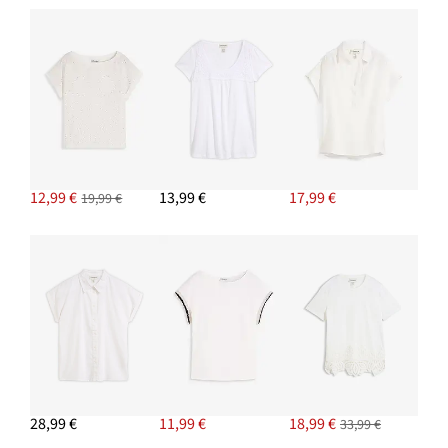
PRIDAŤ DO KOŠÍKA
Lodičky Sling s tenkým podpätkom
34,99 €
PRIDAŤ DO KOŠÍKA
Kabelka Crossbody s ozdobným prešívaním
12,99 €
12,99 €
13,99 €
17,99 €
19,99 €
PRIDAŤ DO KOŠÍKA
Nohavice Marlene, lyocell
33,99 €
PRIDAŤ DO KOŠÍKA
28,99 €
11,99 €
18,99 €
33,99 €