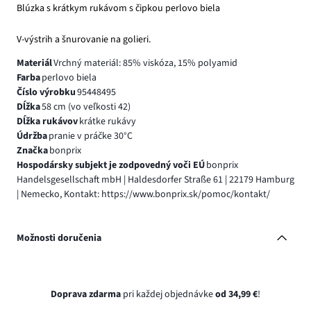
Blúzka s krátkym rukávom s čipkou perlovo biela
V-výstrih a šnurovanie na golieri.
Materiál
Vrchný materiál: 85% viskóza, 15% polyamid
Farba
perlovo biela
Číslo výrobku
95448495
Dĺžka
58 cm (vo veľkosti 42)
Dĺžka rukávov
krátke rukávy
Údržba
pranie v práčke 30°C
Značka
bonprix
Hospodársky subjekt je zodpovedný voči EÚ
bonprix
Handelsgesellschaft mbH | Haldesdorfer Straße 61 | 22179 Hamburg
| Nemecko, Kontakt: https://www.bonprix.sk/pomoc/kontakt/
Možnosti doručenia
Doprava zdarma
pri každej objednávke
od 34,99 €
!