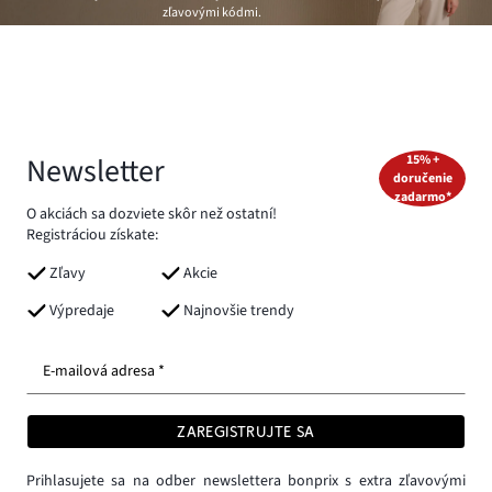
zľavovými kódmi.
Newsletter
15% +
doručenie
zadarmo*
O akciách sa dozviete skôr než ostatní!
Registráciou získate:
Zľavy
Akcie
Výpredaje
Najnovšie trendy
E-mailová adresa *
ZAREGISTRUJTE SA
Prihlasujete sa na odber newslettera bonprix s extra zľavovými