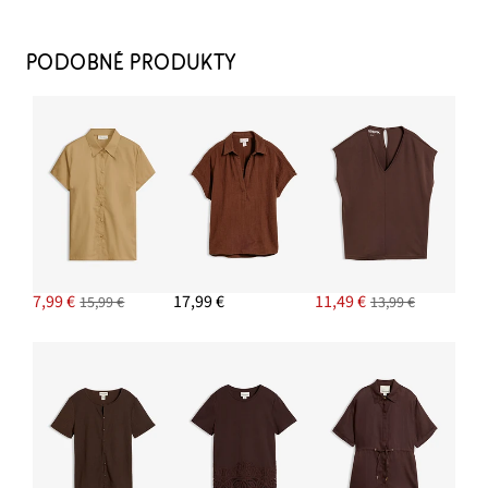
PODOBNÉ PRODUKTY
Strečové džínsy, Straight, Mid Waist
22,99 €
PRIDAŤ DO KOŠÍKA
Sandále na remienky s metalízovými detailmi
25,99 €
7,99 €
17,99 €
11,49 €
15,99 €
13,99 €
PRIDAŤ DO KOŠÍKA
Náramok Chunky