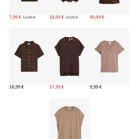
11,99 €
7,99 €
16,99 €
40,99 €
11,49 €
33,99 €
PRIDAŤ DO KOŠÍKA
Náušnice kruhy, Chunky
11,99 €
PRIDAŤ DO KOŠÍKA
16,99 €
17,99 €
9,99 €