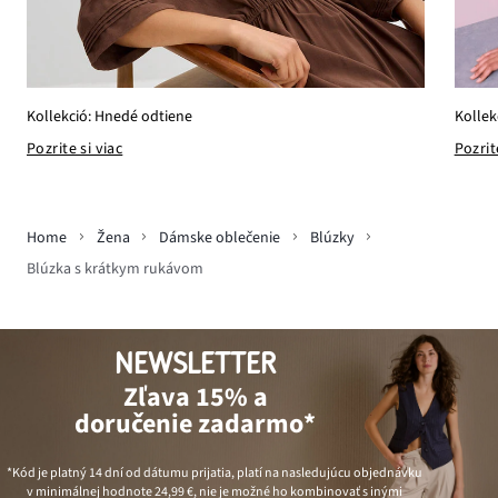
Kollekció: Hnedé odtiene
Kollek
Pozrite si viac
Pozrit
Home
Žena
Dámske oblečenie
Blúzky
Blúzka s krátkym rukávom
NEWSLETTER
Zľava 15% a
doručenie zadarmo*
*Kód je platný 14 dní od dátumu prijatia, platí na nasledujúcu objednávku
v minimálnej hodnote
24,99 €
, nie je možné ho kombinovať s inými