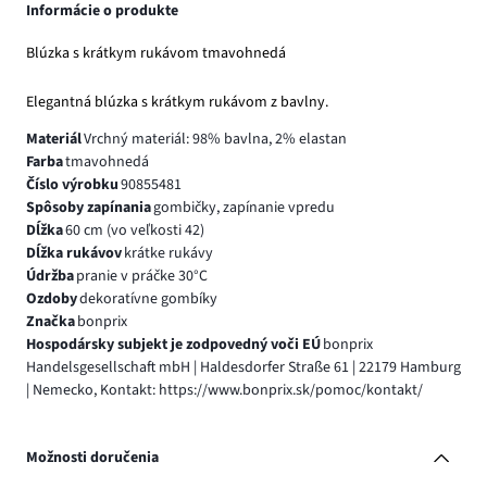
Informácie o produkte
Blúzka s krátkym rukávom tmavohnedá
Elegantná blúzka s krátkym rukávom z bavlny.
Materiál
Vrchný materiál: 98% bavlna, 2% elastan
Farba
tmavohnedá
Číslo výrobku
90855481
Spôsoby zapínania
gombičky, zapínanie vpredu
Dĺžka
60 cm (vo veľkosti 42)
Dĺžka rukávov
krátke rukávy
Údržba
pranie v práčke 30°C
Ozdoby
dekoratívne gombíky
Značka
bonprix
Hospodársky subjekt je zodpovedný voči EÚ
bonprix
Handelsgesellschaft mbH | Haldesdorfer Straße 61 | 22179 Hamburg
| Nemecko, Kontakt: https://www.bonprix.sk/pomoc/kontakt/
Možnosti doručenia