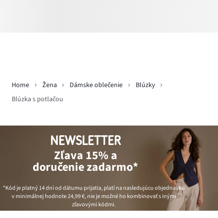
Home
Žena
Dámske oblečenie
Blúzky
Blúzka s potlačou
NEWSLETTER
Zľava 15% a
doručenie zadarmo*
*Kód je platný 14 dní od dátumu prijatia, platí na nasledujúcu objednávku
v minimálnej hodnote
24,99 €
, nie je možné ho kombinovať s inými
zľavovými kódmi.