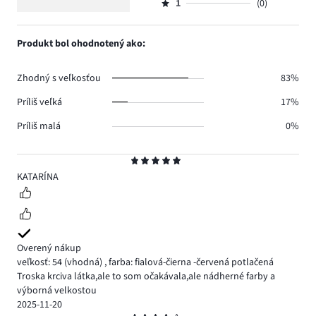
hlasov
počet
1
(0)
2,
Hodnotenie
1.
hlasov
počet
1,
0.
hlasov
počet
Produkt bol ohodnotený ako:
0.
hlasov
0.
Zhodný s veľkosťou
83%
Príliš veľká
17%
Príliš malá
0%
Hodnotenie
5
KATARÍNA
Overený nákup
veľkosť: 54
(vhodná)
,
farba: fialová-čierna -červená potlačená
Troska krciva látka,ale to som očakávala,ale nádherné farby a
výborná velkostou
2025-11-20