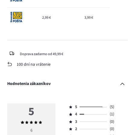
2,99 €
3,99 €
Doprava zadarmo od 49,99 €
100 dní na vrátenie
Hodnotenia zákazníkov
5
5
(5)
Hodnotenie
4
(1)
5,
Hodnotenie
počet
3
(0)
Priemerné
4,
Hodnotenie
hlasov
hodnotenie
počet
2
(0)
3,
6
Hodnotenie
5.
5