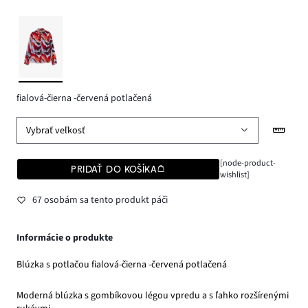
fialová-čierna -červená potlačená
Vybrať veľkosť
[node-product-
PRIDAŤ DO KOŠÍKA
wishlist]
67 osobám sa tento produkt páči
Informácie o produkte
Blúzka s potlačou fialová-čierna -červená potlačená
Moderná blúzka s gombíkovou légou vpredu a s ľahko rozšírenými