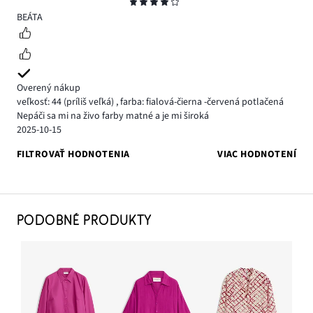
Hodnotenie
4
BEÁTA
Overený nákup
veľkosť: 44
(príliš veľká)
,
farba: fialová-čierna -červená potlačená
Nepáči sa mi na živo farby matné a je mi široká
2025-10-15
FILTROVAŤ HODNOTENIA
VIAC HODNOTENÍ
PODOBNÉ PRODUKTY