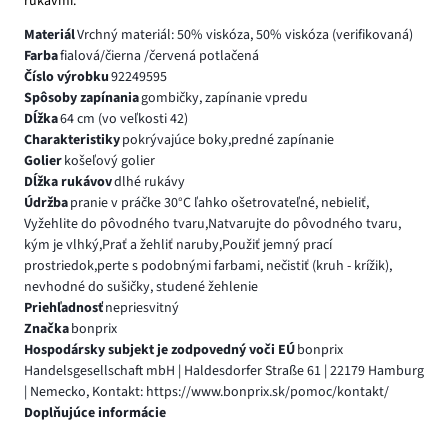
rukávmi.
Materiál
Vrchný materiál: 50% viskóza, 50% viskóza (verifikovaná)
Farba
fialová/čierna /červená potlačená
Číslo výrobku
92249595
Spôsoby zapínania
gombičky, zapínanie vpredu
Dĺžka
64 cm (vo veľkosti 42)
Charakteristiky
pokrývajúce boky,predné zapínanie
Golier
košeľový golier
Dĺžka rukávov
dlhé rukávy
Údržba
pranie v práčke 30°C ľahko ošetrovateľné, nebieliť,
Vyžehlite do pôvodného tvaru,Natvarujte do pôvodného tvaru,
kým je vlhký,Prať a žehliť naruby,Použiť jemný prací
prostriedok,perte s podobnými farbami, nečistiť (kruh - krížik),
nevhodné do sušičky, studené žehlenie
Priehľadnosť
nepriesvitný
Značka
bonprix
Hospodársky subjekt je zodpovedný voči EÚ
bonprix
Handelsgesellschaft mbH | Haldesdorfer Straße 61 | 22179 Hamburg
| Nemecko, Kontakt: https://www.bonprix.sk/pomoc/kontakt/
Doplňujúce informácie