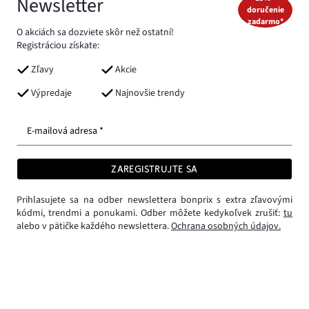
Newsletter
doručenie
zadarmo*
O akciách sa dozviete skôr než ostatní!
Registráciou získate:
Zľavy
Akcie
Výpredaje
Najnovšie trendy
E-mailová adresa *
ZAREGISTRUJTE SA
Prihlasujete sa na odber newslettera bonprix s extra zľavovými
kódmi, trendmi a ponukami. Odber môžete kedykoľvek zrušiť:
tu
alebo v pätičke každého newslettera.
Ochrana osobných údajov.