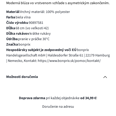
Moderná blúza vo vrstvenom vzhľade s asymetrickým zakončením.
Materiál
Vrchný materiál: 100% polyester
Farba
biela vlna
Číslo výrobku
90897581
Dĺžka
68 cm (vo veľkosti 42)
Dĺžka rukávov
krátke rukávy
Údržba
pranie v práčke 30°C
Značka
bonprix
Hospodársky subjekt je zodpovedný voči EÚ
bonprix
Handelsgesellschaft mbH | Haldesdorfer Straße 61 | 22179 Hamburg
| Nemecko, Kontakt: https://www.bonprix.sk/pomoc/kontakt/
Možnosti doručenia
Doprava zdarma
pri každej objednávke
od 34,99 €
!
Doručenie na adresu