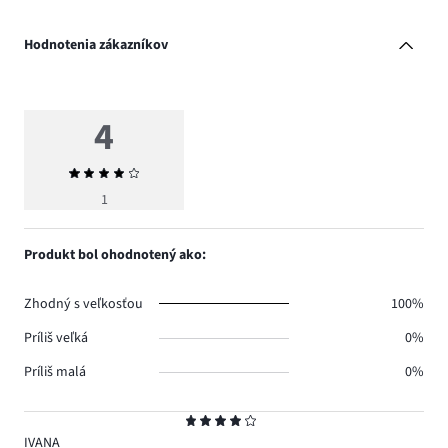
Hodnotenia zákazníkov
4
Priemerné
hodnotenie
1
4
Produkt bol ohodnotený ako:
Zhodný s veľkosťou
100%
Príliš veľká
0%
Príliš malá
0%
Hodnotenie
4
IVANA