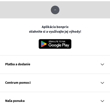
Aplikácia bonprix
stiahnite si a využívajte jej výhody!
Platba a dodanie
MasterCard
VISA
Centrum pomoci
Google pay
Apple pay
Otázky a odpovede
Platba a dodanie
Naša ponuka
Slovenská pošta
Vrátenie a reklamácia
Tabuľka veľkostí
Platba na dobierku