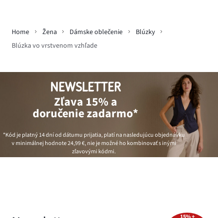
Home
Žena
Dámske oblečenie
Blúzky
Blúzka vo vrstvenom vzhľade
NEWSLETTER
Zľava 15% a
doručenie zadarmo*
*Kód je platný 14 dní od dátumu prijatia, platí na nasledujúcu objednávku
v minimálnej hodnote
24,99 €
, nie je možné ho kombinovať s inými
zľavovými kódmi.
15% +