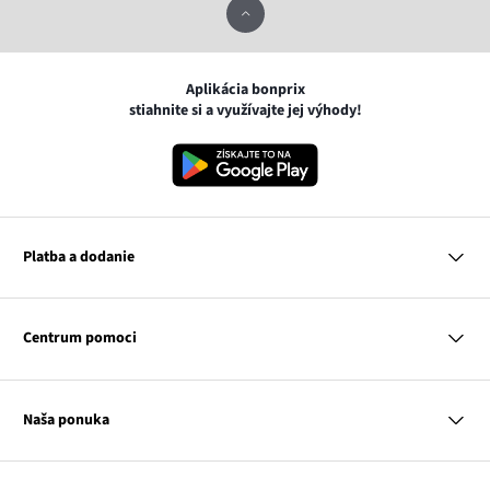
Aplikácia bonprix
stiahnite si a využívajte jej výhody!
Platba a dodanie
MasterCard
VISA
Centrum pomoci
Google pay
Apple pay
Otázky a odpovede
Platba a dodanie
Naša ponuka
Slovenská pošta
Vrátenie a reklamácia
Tabuľka veľkostí
Platba na dobierku
Žena
Klub bonprix