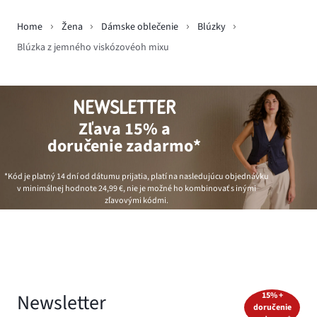
Home
Žena
Dámske oblečenie
Blúzky
Blúzka z jemného viskózovéoh mixu
NEWSLETTER
Zľava 15% a
doručenie zadarmo*
*Kód je platný 14 dní od dátumu prijatia, platí na nasledujúcu objednávku
v minimálnej hodnote
24,99 €
, nie je možné ho kombinovať s inými
zľavovými kódmi.
Newsletter
15% +
doručenie