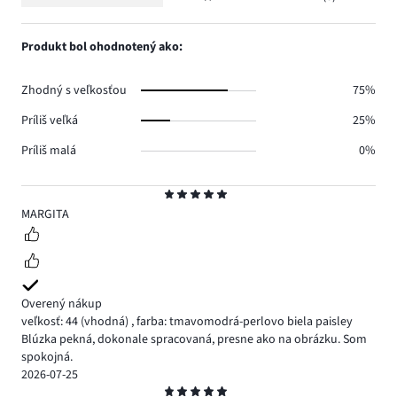
Hodnotenie
0.
hlasov
počet
1,
0.
hlasov
počet
Produkt bol ohodnotený ako:
0.
hlasov
0.
Zhodný s veľkosťou
75%
Príliš veľká
25%
Príliš malá
0%
Hodnotenie
5
MARGITA
Overený nákup
veľkosť: 44
(vhodná)
,
farba: tmavomodrá-perlovo biela paisley
Blúzka pekná, dokonale spracovaná, presne ako na obrázku. Som
spokojná.
2026-07-25
Hodnotenie