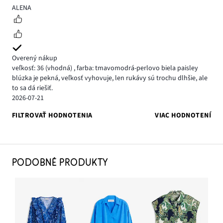
5
ALENA
Overený nákup
veľkosť: 36
(vhodná)
,
farba: tmavomodrá-perlovo biela paisley
blúzka je pekná, veľkosť vyhovuje, len rukávy sú trochu dlhšie, ale
to sa dá riešiť.
2026-07-21
FILTROVAŤ HODNOTENIA
VIAC HODNOTENÍ
PODOBNÉ PRODUKTY