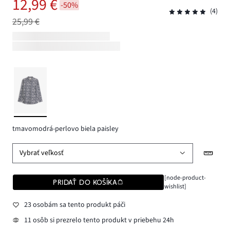
12,99 €
-50%
(4)
25,99 €
tmavomodrá-perlovo biela paisley
Vybrať veľkosť
[node-product-
PRIDAŤ DO KOŠÍKA
wishlist]
23 osobám sa tento produkt páči
11 osôb si prezrelo tento produkt v priebehu 24h