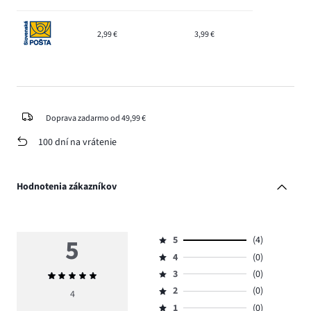
2,99 €
3,99 €
Doprava zadarmo od 49,99 €
100 dní na vrátenie
Hodnotenia zákazníkov
5
5
(4)
Hodnotenie
4
(0)
5,
Hodnotenie
počet
3
(0)
Priemerné
4,
Hodnotenie
hlasov
hodnotenie
počet
2
(0)
3,
4
Hodnotenie
4.
5
hlasov
počet
1
(0)
2,