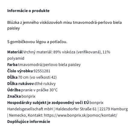
Informácie o produkte
Blúzka z jemného viskózovéoh mixu tmavomodrá-perlovo biela
paisley
S gombičkovou légou a potlačou.
Materiál
Vrchný materiál: 89% viskóza (verifikovaná), 11%
polyamid
Farba
tmavomodrá/perlovo biela paisley
Číslo výrobku
92551281
Dĺžka
70 cm (vo veľkosti 42)
Dĺžka rukávov
dlhé rukávy
Údržba
pranie v práčke 30°C
Značka
bonprix
Hospodársky subjekt je zodpovedný voči EÚ
bonprix
Handelsgesellschaft mbH | Haldesdorfer Straße 61 | 22179 Hamburg
| Nemecko, Kontakt: https://www.bonprix.sk/pomoc/kontakt/
Doplňujúce informácie