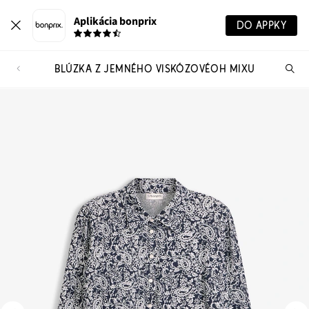
Aplikácia bonprix
DO APPKY
BLÚZKA Z JEMNÉHO VISKÓZOVÉOH MIXU
Hľ
pr