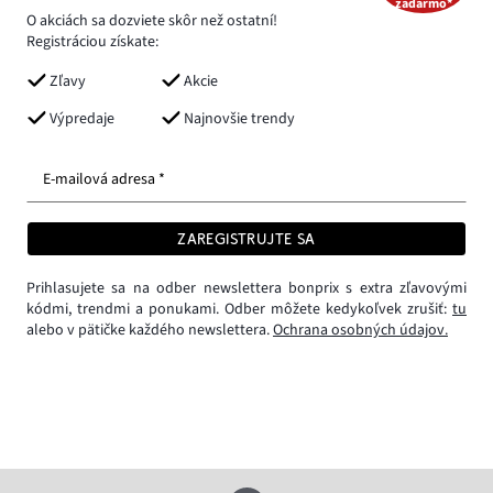
zadarmo*
O akciách sa dozviete skôr než ostatní!
Registráciou získate:
Zľavy
Akcie
Výpredaje
Najnovšie trendy
E-mailová adresa *
ZAREGISTRUJTE SA
Prihlasujete sa na odber newslettera bonprix s extra zľavovými
kódmi, trendmi a ponukami. Odber môžete kedykoľvek zrušiť:
tu
alebo v pätičke každého newslettera.
Ochrana osobných údajov.