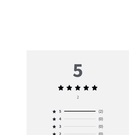
5
Priemerné
hodnotenie
2
5
5
(2)
Hodnotenie
4
(0)
5,
Hodnotenie
počet
3
(0)
4,
Hodnotenie
hlasov
počet
2
(0)