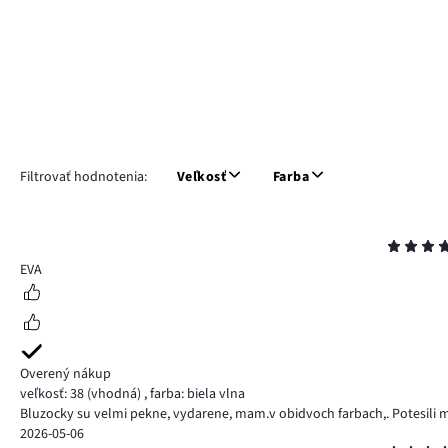
Filtrovať hodnotenia:
Veľkosť
Farba
Hodnotenie
5
EVA
Overený nákup
veľkosť: 38
(vhodná)
,
farba: biela vlna
Bluzocky su velmi pekne, vydarene, mam.v obidvoch farbach,. Potesili m
2026-05-06