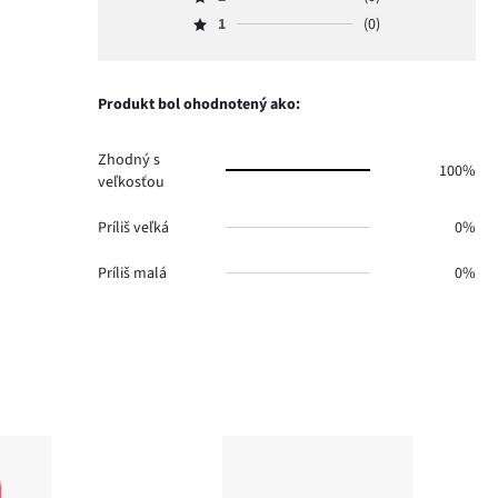
3,
Hodnotenie
2.
hlasov
počet
1
(0)
2,
Hodnotenie
0.
hlasov
počet
1,
0.
hlasov
počet
0.
hlasov
Produkt bol ohodnotený ako:
0.
Zhodný s
100%
veľkosťou
Príliš veľká
0%
Príliš malá
0%