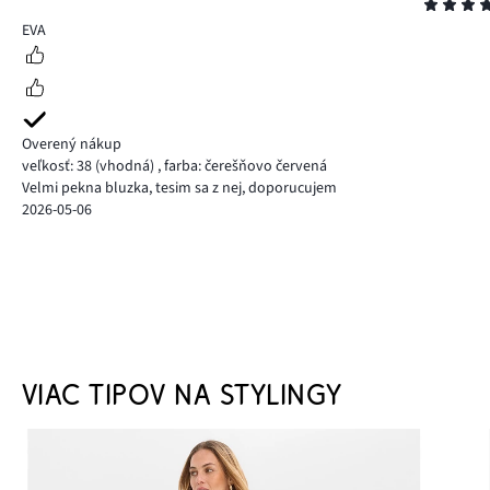
Hodnotenie
5
EVA
Overený nákup
veľkosť: 38
(vhodná)
,
farba: čerešňovo červená
Velmi pekna bluzka, tesim sa z nej, doporucujem
2026-05-06
VIAC TIPOV NA STYLINGY