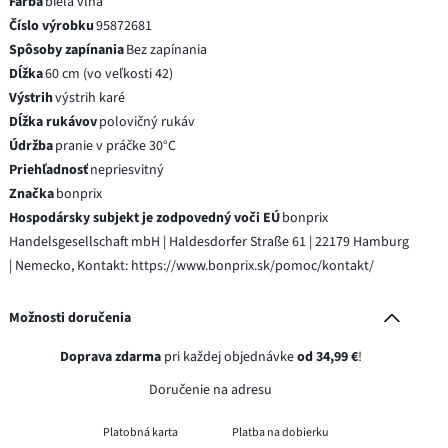
Farba
biela vlna
Číslo výrobku
95872681
Spôsoby zapínania
Bez zapínania
Dĺžka
60 cm (vo veľkosti 42)
Výstrih
výstrih karé
Dĺžka rukávov
polovičný rukáv
Údržba
pranie v práčke 30°C
Priehľadnosť
nepriesvitný
Značka
bonprix
Hospodársky subjekt je zodpovedný voči EÚ
bonprix
Handelsgesellschaft mbH | Haldesdorfer Straße 61 | 22179 Hamburg
| Nemecko, Kontakt: https://www.bonprix.sk/pomoc/kontakt/
Možnosti doručenia
Doprava zdarma
pri každej objednávke
od 34,99 €
!
Doručenie na adresu
Platobná karta
Platba na dobierku