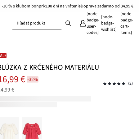
-10 % s klubom bonprix
100 dní na vrátenie
Doprava zadarmo od 34,99 €
[node-
[node-
[node-
badge-
badge-
Hľadať produkt
badge-
user-
cart-
wishlist]
codes]
items]
SALE
BLÚZKA Z KRČENÉHO MATERIÁLU
16,99 €
-32%
(2)
24,99 €