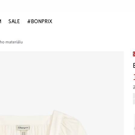
M
SALE
#BONPRIX
ého materiálu