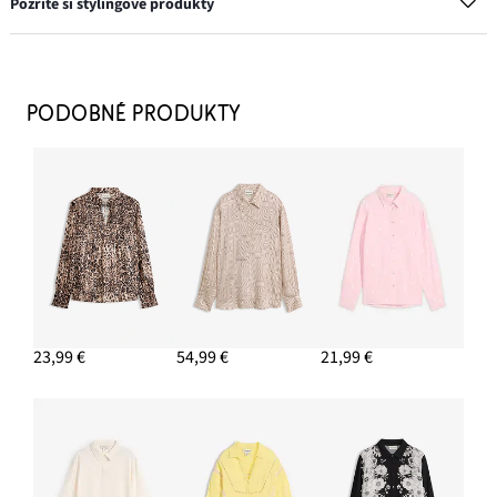
Pozrite si stylingové produkty
Šatka
4,79 €
PODOBNÉ PRODUKTY
PRIDAŤ DO KOŠÍKA
Šľapky z nepremokavého materiálu
19,99 €
PRIDAŤ DO KOŠÍKA
Džínosvá nohavicová sukňa, Wide Leg
28,99 €
-14%
23,99 €
54,99 €
21,99 €
PRIDAŤ DO KOŠÍKA