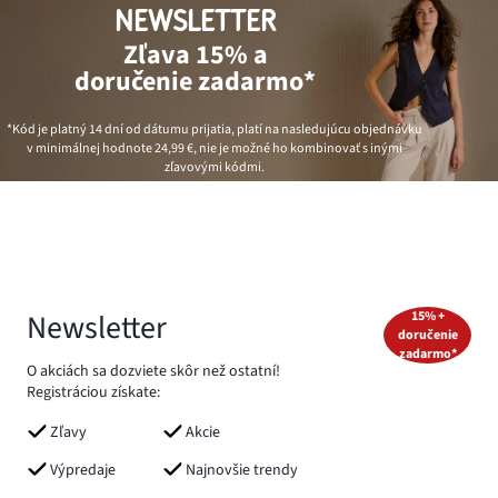
NEWSLETTER
Zľava 15% a
doručenie zadarmo*
*Kód je platný 14 dní od dátumu prijatia, platí na nasledujúcu objednávku
v minimálnej hodnote
24,99 €
, nie je možné ho kombinovať s inými
zľavovými kódmi.
Newsletter
15% +
doručenie
zadarmo*
O akciách sa dozviete skôr než ostatní!
Registráciou získate:
Zľavy
Akcie
Výpredaje
Najnovšie trendy