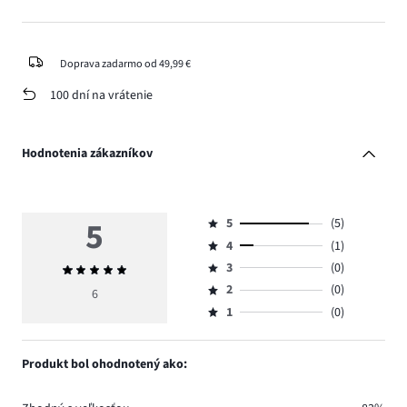
Doprava zadarmo od 49,99 €
100 dní na vrátenie
Hodnotenia zákazníkov
5
5
(5)
Hodnotenie
4
(1)
5,
Hodnotenie
počet
3
(0)
Priemerné
4,
Hodnotenie
hlasov
hodnotenie
počet
2
(0)
3,
6
Hodnotenie
5.
5
hlasov
počet
1
(0)
2,
Hodnotenie
1.
hlasov
počet
1,
0.
hlasov
počet
Produkt bol ohodnotený ako:
0.
hlasov
0.