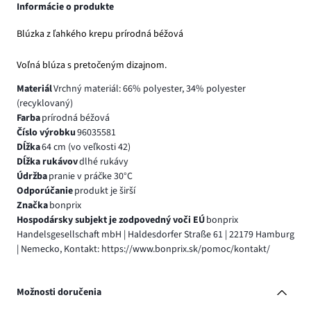
Informácie o produkte
Blúzka z ľahkého krepu prírodná béžová
Voľná blúza s pretočeným dizajnom.
Materiál
Vrchný materiál: 66% polyester, 34% polyester
(recyklovaný)
Farba
prírodná béžová
Číslo výrobku
96035581
Dĺžka
64 cm (vo veľkosti 42)
Dĺžka rukávov
dlhé rukávy
Údržba
pranie v práčke 30°C
Odporúčanie
produkt je širší
Značka
bonprix
Hospodársky subjekt je zodpovedný voči EÚ
bonprix
Handelsgesellschaft mbH | Haldesdorfer Straße 61 | 22179 Hamburg
| Nemecko, Kontakt: https://www.bonprix.sk/pomoc/kontakt/
Možnosti doručenia