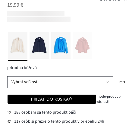
19,99 €
prírodná béžová
Vybrať veľkosť
[node-product-
PRIDAŤ DO KOŠÍKA
wishlist]
188 osobám sa tento produkt páči
117 osôb si prezrelo tento produkt v priebehu 24h