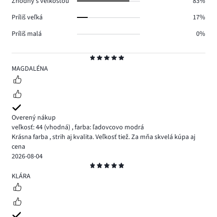
Zhodný s veľkosťou
83%
Príliš veľká
17%
Príliš malá
0%
Hodnotenie
5
MAGDALÉNA
Overený nákup
veľkosť: 44
(vhodná)
,
farba: ľadovcovo modrá
Krásna farba , strih aj kvalita. Veľkosť tiež. Za mňa skvelá kúpa aj
cena
2026-08-04
Hodnotenie
5
KLÁRA