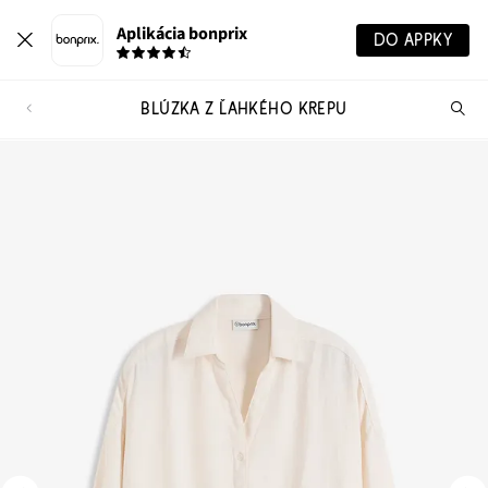
Aplikácia bonprix
DO APPKY
BLÚZKA Z ĽAHKÉHO KREPU
Hľ
pr