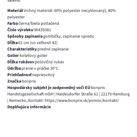
saténu.
Materiál
Vrchný materiál: 60% polyester (recyklovaný), 40%
polyester
Farba
čierna/biela potlačená
Číslo výrobku
96439381
Spôsoby zapínania
gombičky, zapínanie vpredu
Dĺžka
61 cm (vo veľkosti 42)
Charakteristiky
predné zapínanie
Golier
košeľový golier
Dĺžka rukávov
polovičný rukáv
Údržba
pranie v práčke 30°C
Priehľadnosť
nepriesvitný
Značka
bonprix
Hospodársky subjekt je zodpovedný voči EÚ
bonprix
Handelsgesellschaft mbH | Haldesdorfer Straße 61 | 22179 Hamburg
| Nemecko, Kontakt: https://www.bonprix.sk/pomoc/kontakt/
Doplňujúce informácie