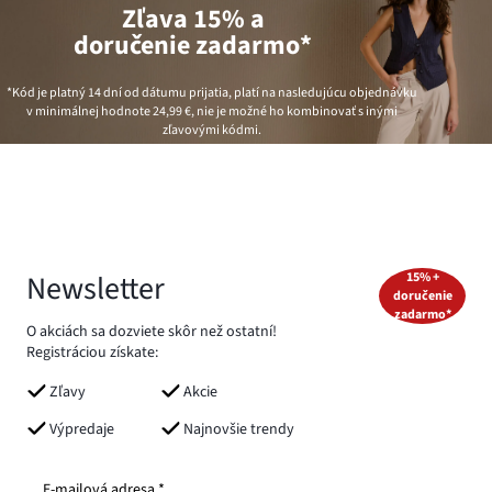
Zľava 15% a
doručenie zadarmo*
*Kód je platný 14 dní od dátumu prijatia, platí na nasledujúcu objednávku
v minimálnej hodnote
24,99 €
, nie je možné ho kombinovať s inými
zľavovými kódmi.
Newsletter
15% +
doručenie
zadarmo*
O akciách sa dozviete skôr než ostatní!
Registráciou získate:
Zľavy
Akcie
Výpredaje
Najnovšie trendy
E-mailová adresa *