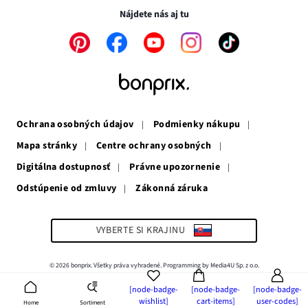
novom
okne
Nájdete nás aj tu
okne
Odkaz
Odkaz
Odkaz
Odkaz
Odkaz
sa
sa
sa
sa
sa
otvorí
otvorí
otvorí
otvorí
otvorí
v
v
v
v
v
novom
novom
novom
novom
novom
okne
okne
okne
okne
okne
Ochrana osobných údajov
Podmienky nákupu
Mapa stránky
Centre ochrany osobných
Digitálna dostupnosť
Právne upozornenie
Odstúpenie od zmluvy
Zákonná záruka
Odkaz
sa
otvorí
v
VYBERTE SI KRAJINU
novom
okne
© 2026 bonprix. Všetky práva vyhradené. Programming by Media4U Sp. z o.o.
[node-badge-
[node-badge-
[node-badge-
wishlist]
cart-items]
user-codes]
Sortiment
Home