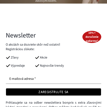
zľavovými kódmi.
Newsletter
15% +
doručenie
zadarmo*
O akciách sa dozviete skôr než ostatní!
Registráciou získate:
Zľavy
Akcie
Výpredaje
Najnovšie trendy
E-mailová adresa *
ZAREGISTRUJTE SA
Prihlasujete sa na odber newslettera bonprix s extra zľavovými