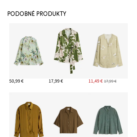
Tenisky na platforme, Retrolook
29,99 €
PODOBNÉ PRODUKTY
PRIDAŤ DO KOŠÍKA
Šatka Nicky z čistej bavlny
9,99 €
PRIDAŤ DO KOŠÍKA
Napichovacie náušnice
7,99 €
50,99 €
17,99 €
11,49 €
17,99 €
PRIDAŤ DO KOŠÍKA
Skinny džínsy s vysokým pásom, strečové
23,99 €
-14%
PRIDAŤ DO KOŠÍKA