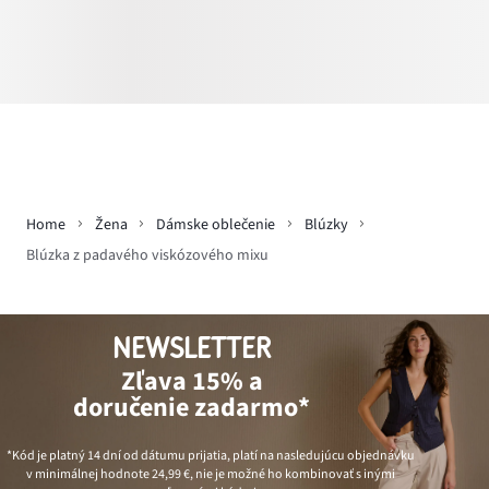
Home
Žena
Dámske oblečenie
Blúzky
Blúzka z padavého viskózového mixu
NEWSLETTER
Zľava 15% a
doručenie zadarmo*
*Kód je platný 14 dní od dátumu prijatia, platí na nasledujúcu objednávku
v minimálnej hodnote
24,99 €
, nie je možné ho kombinovať s inými