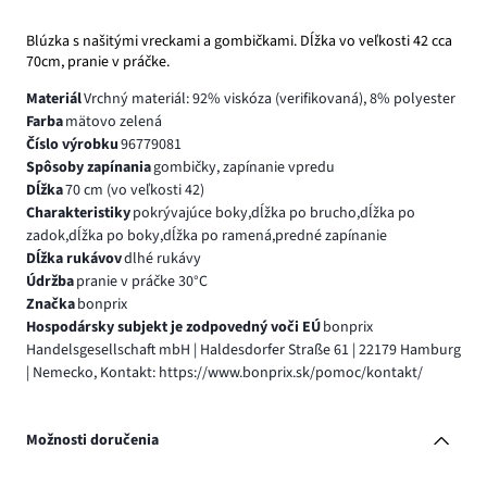
Blúzka s našitými vreckami a gombičkami. Dĺžka vo veľkosti 42 cca
70cm, pranie v práčke.
Materiál
Vrchný materiál: 92% viskóza (verifikovaná), 8% polyester
Farba
mätovo zelená
Číslo výrobku
96779081
Spôsoby zapínania
gombičky, zapínanie vpredu
Dĺžka
70 cm (vo veľkosti 42)
Charakteristiky
pokrývajúce boky,dĺžka po brucho,dĺžka po
zadok,dĺžka po boky,dĺžka po ramená,predné zapínanie
Dĺžka rukávov
dlhé rukávy
Údržba
pranie v práčke 30°C
Značka
bonprix
Hospodársky subjekt je zodpovedný voči EÚ
bonprix
Handelsgesellschaft mbH | Haldesdorfer Straße 61 | 22179 Hamburg
| Nemecko, Kontakt: https://www.bonprix.sk/pomoc/kontakt/
Možnosti doručenia