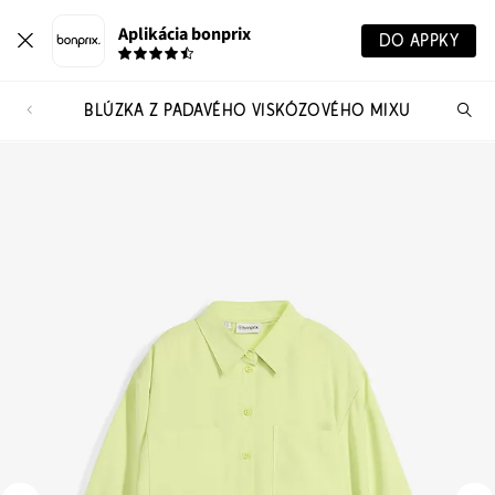
Aplikácia bonprix
DO APPKY
BLÚZKA Z PADAVÉHO VISKÓZOVÉHO MIXU
Hľ
pr