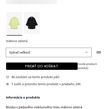
mätovo zelená
Vybrať veľkosť
[node-product-
PRIDAŤ DO KOŠÍKA
wishlist]
46 osobám sa tento produkt páči
7 osôb si prezrelo tento produkt v priebehu 24h
Informácie o produkte
Blúzka z padavého viskózového mixu mätovo zelená