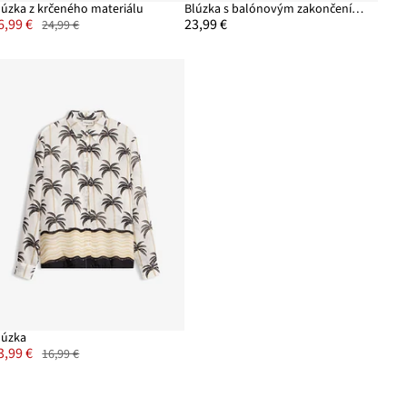
lúzka z krčeného materiálu
Blúzka s balónovým zakončením, z bavlny
6,99 €
23,99 €
24,99 €
lúzka
3,99 €
16,99 €