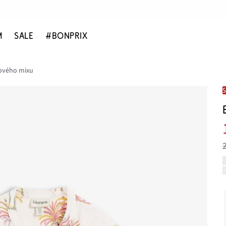
M
SALE
#BONPRIX
zového mixu