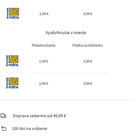
2,99 €
3,99 €
Vyzdvihnutie v mieste
Platobná karta
Platba na dobierku
2,99 €
3,99 €
2,99 €
3,99 €
Doprava zadarmo od 49,99 €
100 dní na vrátenie