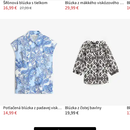
Šifónová blúzka s tielkom
Blúzka z mäkkého viskózového mixu
B
16,99 €
29,99 €
1
27,99 €
Potlačená blúzka z padavej viskózy
Blúzka z čistej bavlny
B
14,99 €
19,99 €
1