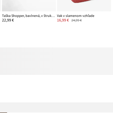
Taška Shopper, bavlnená, v štruktúrovanom vzhľade
Vak v slamenom vzhľade
22,99 €
16,99 €
24,99 €