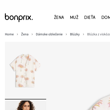
ŽENA
MUŽ
DIEŤA
DO
Home
Žena
Dámske oblečenie
Blúzky
Blúzka z viskó