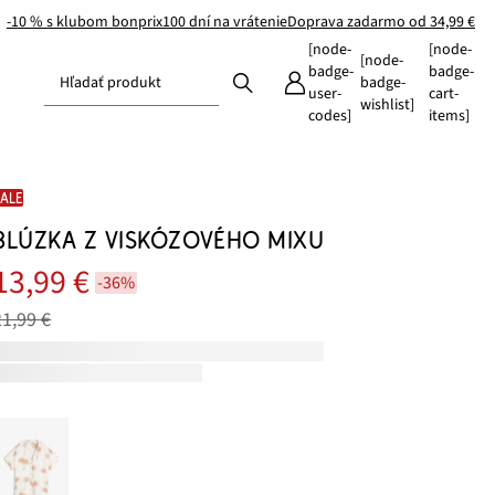
-10 % s klubom bonprix
100 dní na vrátenie
Doprava zadarmo od 34,99 €
[node-
[node-
[node-
badge-
badge-
Hľadať produkt
badge-
user-
cart-
wishlist]
codes]
items]
SALE
BLÚZKA Z VISKÓZOVÉHO MIXU
13,99 €
-36%
21,99 €