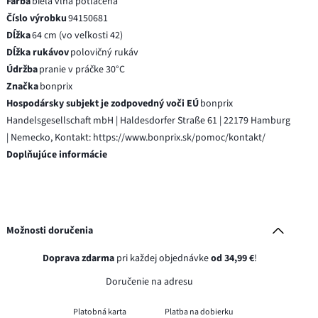
Farba
biela vlna potlačená
Číslo výrobku
94150681
Dĺžka
64 cm (vo veľkosti 42)
Dĺžka rukávov
polovičný rukáv
Údržba
pranie v práčke 30°C
Značka
bonprix
Hospodársky subjekt je zodpovedný voči EÚ
bonprix
Handelsgesellschaft mbH | Haldesdorfer Straße 61 | 22179 Hamburg
| Nemecko, Kontakt: https://www.bonprix.sk/pomoc/kontakt/
Doplňujúce informácie
Možnosti doručenia
Doprava zdarma
pri každej objednávke
od 34,99 €
!
Doručenie na adresu
Platobná karta
Platba na dobierku