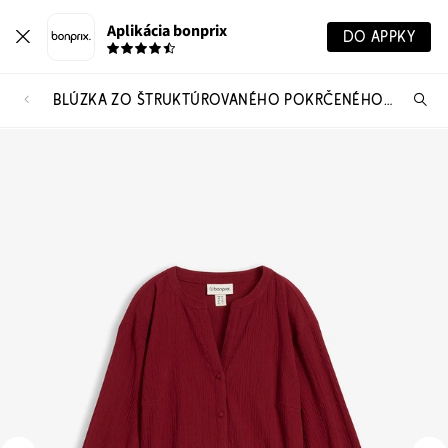
Aplikácia bonprix
DO APPKY
BLÚZKA ZO ŠTRUKTÚROVANÉHO POKRČENÉHO MATERIÁLU
Hľ
pr