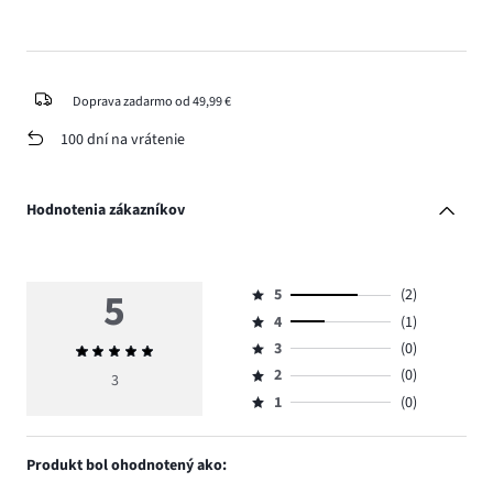
Doprava zadarmo od 49,99 €
100 dní na vrátenie
Hodnotenia zákazníkov
5
5
(2)
Hodnotenie
4
(1)
5,
Hodnotenie
počet
3
(0)
Priemerné
4,
Hodnotenie
hlasov
hodnotenie
počet
2
(0)
3,
3
Hodnotenie
2.
5
hlasov
počet
1
(0)
2,
Hodnotenie
1.
hlasov
počet
1,
0.
hlasov
počet
Produkt bol ohodnotený ako:
0.
hlasov