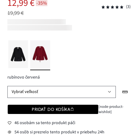
12,99 €
-35%
(3)
19,99 €
rubínovo červená
Vybrať veľkosť
[node-product-
PRIDAŤ DO KOŠÍKA
wishlist]
46 osobám sa tento produkt páči
54 osôb si prezrelo tento produkt v priebehu 24h