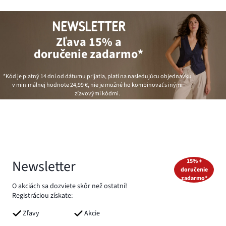
NEWSLETTER
Zľava 15% a
doručenie zadarmo*
*Kód je platný 14 dní od dátumu prijatia, platí na nasledujúcu objednávku
v minimálnej hodnote
24,99 €
, nie je možné ho kombinovať s inými
zľavovými kódmi.
Newsletter
15% +
doručenie
zadarmo*
O akciách sa dozviete skôr než ostatní!
Registráciou získate:
Zľavy
Akcie