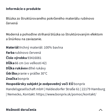
Informácie o produkte
Blúzka zo štruktúrovaného pokrčeného materiálu rubínovo
červená
Moderná a pohodlne strihaná blúzka so štruktúrovaným efektom
a šnúrkou na zaviazanie.
Materiál
Vrchný materiál: 100% bavlna
Farba
rubínovo červená
Číslo výrobku
93416081
Dĺžka
66 cm (vo veľkosti 42)
Dĺžka rukávov
dlhé rukávy
Údržba
pranie v práčke 30°C
Značka
bonprix
Hospodársky subjekt je zodpovedný voči EÚ
bonprix
Handelsgesellschaft mbH | Haldesdorfer Straße 61 | 22179 Hamburg
| Nemecko, Kontakt: https://www.bonprix.sk/pomoc/kontakt/
Možnosti doručenia