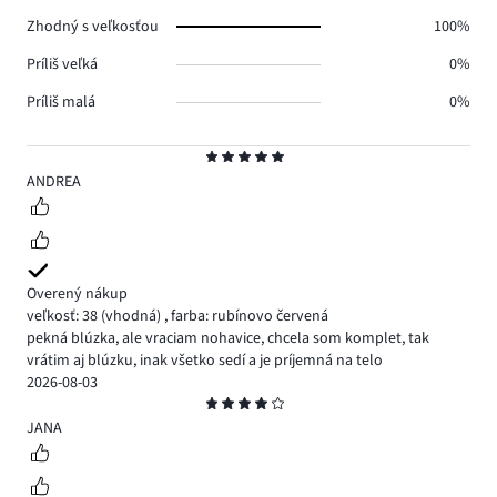
0.
Zhodný s veľkosťou
100%
Príliš veľká
0%
Príliš malá
0%
Hodnotenie
5
ANDREA
Overený nákup
veľkosť: 38
(vhodná)
,
farba: rubínovo červená
pekná blúzka, ale vraciam nohavice, chcela som komplet, tak
vrátim aj blúzku, inak všetko sedí a je príjemná na telo
2026-08-03
Hodnotenie
4
JANA