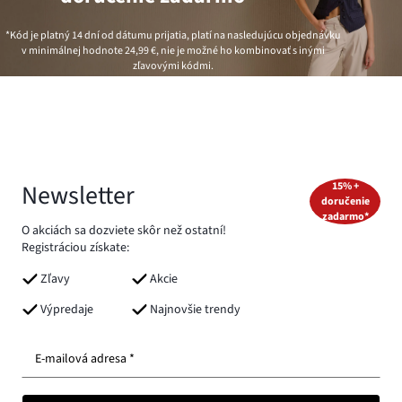
*Kód je platný 14 dní od dátumu prijatia, platí na nasledujúcu objednávku
v minimálnej hodnote
24,99 €
, nie je možné ho kombinovať s inými
zľavovými kódmi.
Newsletter
15% +
doručenie
zadarmo*
O akciách sa dozviete skôr než ostatní!
Registráciou získate:
Zľavy
Akcie
Výpredaje
Najnovšie trendy
E-mailová adresa *