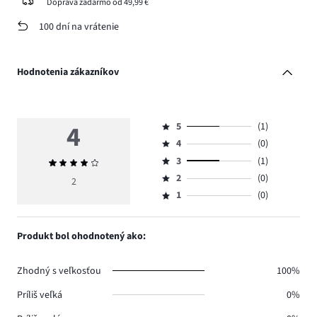
Doprava zadarmo od 49,99 €
100 dní na vrátenie
Hodnotenia zákazníkov
4
5
(1)
Hodnotenie
4
(0)
5,
Hodnotenie
počet
3
(1)
Priemerné
4,
Hodnotenie
hlasov
hodnotenie
počet
2
(0)
3,
2
Hodnotenie
1.
4
hlasov
počet
1
(0)
2,
Hodnotenie
0.
hlasov
počet
1,
1.
hlasov
počet
Produkt bol ohodnotený ako:
0.
hlasov
0.
Zhodný s veľkosťou
100%
Príliš veľká
0%