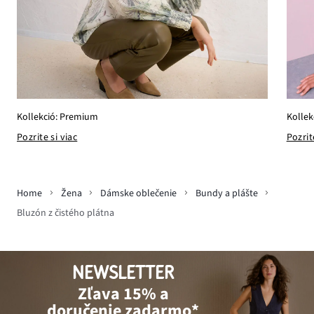
Kollekció: Premium
Kollek
Pozrite si viac
Pozrit
Home
Žena
Dámske oblečenie
Bundy a plášte
Bluzón z čistého plátna
NEWSLETTER
Zľava 15% a
doručenie zadarmo*