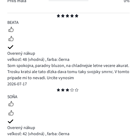
Príliš malá
0%
Hodnotenie
5
BEATA
Overený nákup
veľkosť: 48
(vhodná)
,
farba: čierna
Som spokojna, paradny bluzon, na chladnejsie letne vecere akurat.
Trosku kratsi ale tato dlzka dava tomu taky svojsky smrnc. V tomto
pripade mi to nevadi. Urcite vynosim
2026-07-17
Hodnotenie
3
SOŇA
Overený nákup
veľkosť: 42
(vhodná)
,
farba: čierna