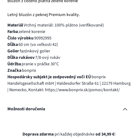
Bluzón z čistého plátna zelené korenie
Letný bluzón z peknej Premium kvality.
Materiál
Vrchný materiál: 100% plátno (verifikované)
Farba
zelené korenie
Číslo výrobku
90992995
Dĺžka
60 cm (vo veľkosti 42)
Golier
fazónkový golier
Dĺžka rukávov
7/8-ový rukáv
Údržba
pranie v práčke 30°C
Značka
bonprix
Hospodársky subjekt je zodpovedný voči EÚ
bonprix
Handelsgesellschaft mbH | Haldesdorfer Straße 61 | 22179 Hamburg
| Nemecko, Kontakt: https://www.bonprix.sk/pomoc/kontakt/
Možnosti doručenia
Doprava zdarma
pri každej objednávke
od 34,99 €
!