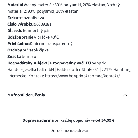
Materiál
Vrchný materiál: 80% polyamid, 20% elastan; Vrchný
materiál 2: 90% polyamid, 10% elastan
Farba
tmavoolivová
Číslo výrobku
96309181
Dĺ. sedu
komfortný pás
Údržba
pranie v práčke 40°C
Priehľadnosť
mierne transparentný
Ozdoby
prívesok,čipka
Značka
bonprix
Hospodársky subjekt je zodpovedný voči EÚ
bonprix
Handelsgesellschaft mbH | Haldesdorfer Straße 61 | 22179 Hamburg
| Nemecko, Kontakt: https://www.bonprix.sk/pomoc/kontakt/
Možnosti doručenia
Doprava zdarma
pri každej objednávke
od 34,99 €
!
Doručenie na adresu