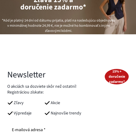
doručenie zadarmo*
*Kód je platný 14 dní od dátumu prijatia, platí na nasledujúcu objednávku
v minimálnej hodnote
24,99 €
, nie je možné ho kombinovať s inými
zľavovými kódmi.
Newsletter
15% +
doručenie
zadarmo*
O akciách sa dozviete skôr než ostatní!
Registráciou získate:
Zľavy
Akcie
Výpredaje
Najnovšie trendy
E-mailová adresa *