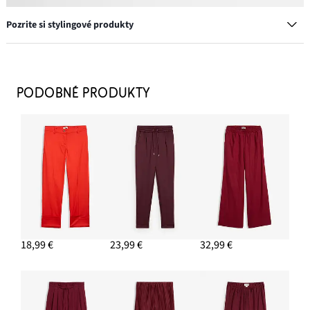
Pozrite si stylingové produkty
Náušnice kruhy
8,99 €
PODOBNÉ PRODUKTY
PRIDAŤ DO KOŠÍKA
Ponožky (10 ks), s bio bavlnou
13,99 €
PRIDAŤ DO KOŠÍKA
Blúzka z čistej bio bavlny
18,99 €
23,99 €
32,99 €
7,99 €