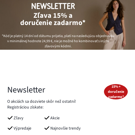
NEWSLETTER
Zľava 15% a
doručenie zadarmo*
*Kód je platný 14 dní od dátumu prijatia, platí na nasledujúcu objednávku
v minimálnej hodnote
24,99 €
, nie je možné ho kombinovať s inými
zľavovými kódmi.
Newsletter
15% +
doručenie
zadarmo*
O akciách sa dozviete skôr než ostatní!
Registráciou získate:
Zľavy
Akcie
Výpredaje
Najnovšie trendy