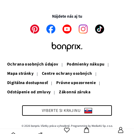
novom
otvorí
v
Transakcie a platby sú bezpečné so SSL spojením.
okne
v
novom
novom
okne
Nájdete nás aj tu
okne
Odkaz
Odkaz
Odkaz
Odkaz
Odkaz
sa
sa
sa
sa
sa
otvorí
otvorí
otvorí
otvorí
otvorí
v
v
v
v
v
novom
novom
novom
novom
novom
okne
okne
okne
okne
okne
Ochrana osobných údajov
Podmienky nákupu
Mapa stránky
Centre ochrany osobných
Digitálna dostupnosť
Právne upozornenie
Odstúpenie od zmluvy
Zákonná záruka
Odkaz
sa
otvorí
v
VYBERTE SI KRAJINU
novom
okne
© 2026 bonprix. Všetky práva vyhradené. Programming by Media4U Sp. z o.o.