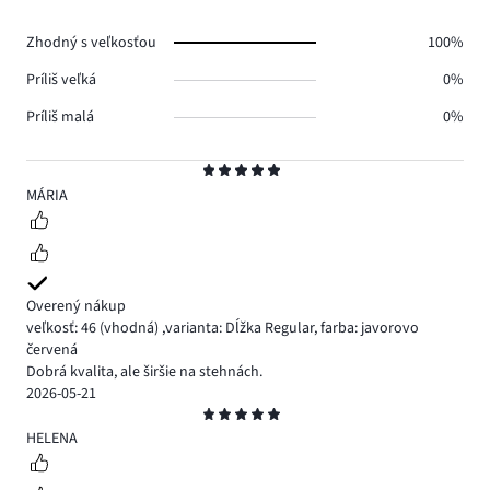
hlasov
0.
Zhodný s veľkosťou
100%
Príliš veľká
0%
Príliš malá
0%
Hodnotenie
5
MÁRIA
Overený nákup
veľkosť: 46
(vhodná)
,
varianta: Dĺžka Regular,
farba: javorovo
červená
Dobrá kvalita, ale širšie na stehnách.
2026-05-21
Hodnotenie
5
HELENA