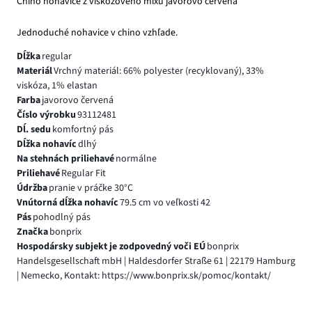
Chino nohavice z viskózového mixu javorovo červená
Jednoduché nohavice v chino vzhľade.
Dĺžka
regular
Materiál
Vrchný materiál: 66% polyester (recyklovaný), 33%
viskóza, 1% elastan
Farba
javorovo červená
Číslo výrobku
93112481
Dĺ. sedu
komfortný pás
Dĺžka nohavíc
dlhý
Na stehnách priliehavé
normálne
Priliehavé
Regular Fit
Údržba
pranie v práčke 30°C
Vnútorná dĺžka nohavíc
79.5 cm vo veľkosti 42
Pás
pohodlný pás
Značka
bonprix
Hospodársky subjekt je zodpovedný voči EÚ
bonprix
Handelsgesellschaft mbH | Haldesdorfer Straße 61 | 22179 Hamburg
| Nemecko, Kontakt: https://www.bonprix.sk/pomoc/kontakt/