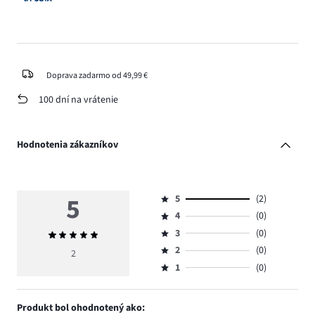
Doprava zadarmo od 49,99 €
100 dní na vrátenie
Hodnotenia zákazníkov
5
5
(2)
Hodnotenie
4
(0)
5,
Hodnotenie
počet
3
(0)
Priemerné
4,
Hodnotenie
hlasov
hodnotenie
počet
2
(0)
3,
2
Hodnotenie
2.
5
hlasov
počet
1
(0)
2,
Hodnotenie
0.
hlasov
počet
1,
0.
hlasov
počet
Produkt bol ohodnotený ako:
0.