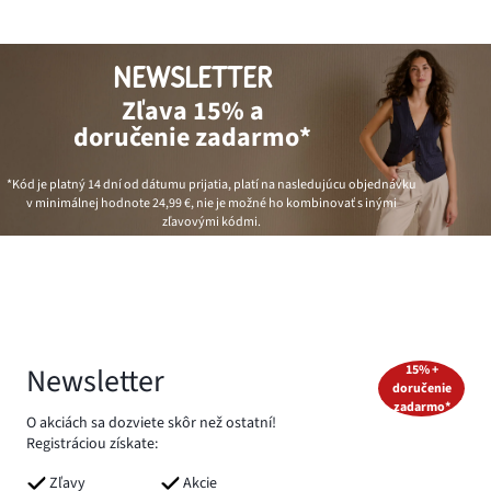
NEWSLETTER
Zľava 15% a
doručenie zadarmo*
*Kód je platný 14 dní od dátumu prijatia, platí na nasledujúcu objednávku
v minimálnej hodnote
24,99 €
, nie je možné ho kombinovať s inými
zľavovými kódmi.
Newsletter
15% +
doručenie
zadarmo*
O akciách sa dozviete skôr než ostatní!
Registráciou získate:
Zľavy
Akcie