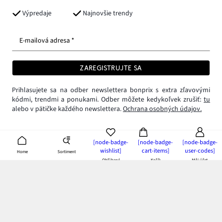
Výpredaje
Najnovšie trendy
E-mailová adresa *
ZAREGISTRUJTE SA
Prihlasujete sa na odber newslettera bonprix s extra zľavovými
kódmi, trendmi a ponukami. Odber môžete kedykoľvek zrušiť:
tu
alebo v pätičke každého newslettera.
Ochrana osobných údajov.
[node-badge-
[node-badge-
[node-badge-
wishlist]
cart-items]
user-codes]
Sortiment
Home
Obľúbené
Košík
Môj účet
null