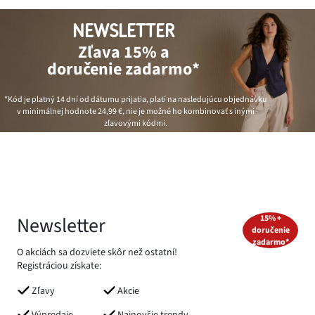
NEWSLETTER
Zľava 15% a
doručenie zadarmo*
*Kód je platný 14 dní od dátumu prijatia, platí na nasledujúcu objednávku
v minimálnej hodnote
24,99 €
, nie je možné ho kombinovať s inými
zľavovými kódmi.
Newsletter
15% +
doručenie
zadarmo*
O akciách sa dozviete skôr než ostatní!
Registráciou získate:
Zľavy
Akcie