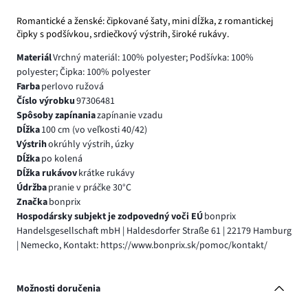
Romantické a ženské: čipkované šaty, mini dĺžka, z romantickej
čipky s podšívkou, srdiečkový výstrih, široké rukávy.
Materiál
Vrchný materiál: 100% polyester; Podšívka: 100%
polyester; Čipka: 100% polyester
Farba
perlovo ružová
Číslo výrobku
97306481
Spôsoby zapínania
zapínanie vzadu
Dĺžka
100 cm (vo veľkosti 40/42)
Výstrih
okrúhly výstrih, úzky
Dĺžka
po kolená
Dĺžka rukávov
krátke rukávy
Údržba
pranie v práčke 30°C
Značka
bonprix
Hospodársky subjekt je zodpovedný voči EÚ
bonprix
Handelsgesellschaft mbH | Haldesdorfer Straße 61 | 22179 Hamburg
| Nemecko, Kontakt: https://www.bonprix.sk/pomoc/kontakt/
Možnosti doručenia