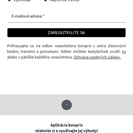
Výpredaje
Najnovšie trendy
E-mailová adresa *
ZAREGISTRUJTE SA
Prihlasujete sa na odber newslettera bonprix s extra zľavovými
kódmi, trendmi a ponukami. Odber môžete kedykoľvek zrušiť:
tu
alebo v pätičke každého newslettera.
Ochrana osobných údajov.
Aplikácia bonprix
stiahnite si a využívajte jej výhody!