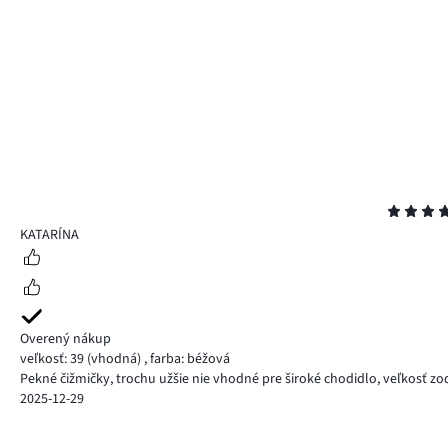
Hodnotenie
5
KATARÍNA
Overený nákup
veľkosť: 39
(vhodná)
,
farba: béžová
Pekné čižmičky, trochu užšie nie vhodné pre široké chodidlo, veľkosť 
2025-12-29