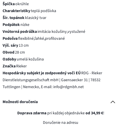
Špička
okrúhle
Charakteristiky
teplá podšívka
Šír. topánok
klasický tvar
Podpätok
nízke
Vnútorná podrážka
imitácia kožušiny,vystužené
Podošva
flexibilné,ľahké,profilované
Výš. sáry
13 cm
Obvod
28 cm
Ozdoby
umelá kožušina
Značka
Rieker
Hospodársky subjekt je zodpovedný voči EÚ
RDG - Rieker
Dienstleistungsgesellschaft mbH | Gaensaecker 31 | 78532
Tuttlingen | Nemecko, E-mail: info@rdgmbh.net
Možnosti doručenia
Doprava zdarma
pri každej objednávke
od 34,99 €
!
Doručenie na adresu