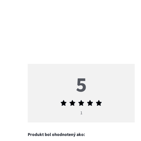
5
Priemerné
hodnotenie
1
5
Produkt bol ohodnotený ako: