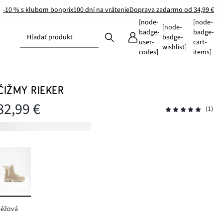
-10 % s klubom bonprix
100 dní na vrátenie
Doprava zadarmo od 34,99 €
[node-
[node-
[node-
badge-
badge-
Hľadať produkt
badge-
user-
cart-
wishlist]
codes]
items]
ČIŽMY RIEKER
82,99 €
(1)
béžová