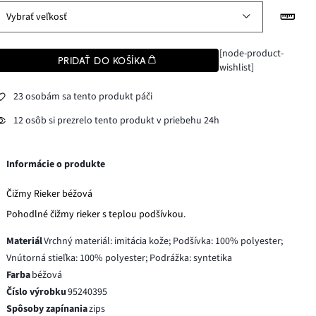
Vybrať veľkosť
[node-product-
PRIDAŤ DO KOŠÍKA
wishlist]
23 osobám sa tento produkt páči
12 osôb si prezrelo tento produkt v priebehu 24h
Informácie o produkte
Čižmy Rieker béžová
Pohodlné čižmy rieker s teplou podšívkou.
Materiál
Vrchný materiál: imitácia kože; Podšívka: 100% polyester;
Vnútorná stieľka: 100% polyester; Podrážka: syntetika
Farba
béžová
Číslo výrobku
95240395
Spôsoby zapínania
zips