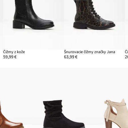
Čižmy z kože
Šnurovacie čižmy značky Jana
Č
59,99 €
63,99 €
2