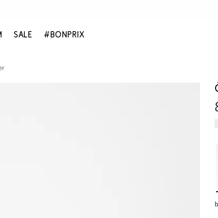
M
SALE
#BONPRIX
er