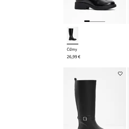
Čižmy
26,99 €