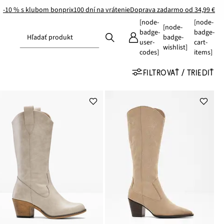
-10 % s klubom bonprix
100 dní na vrátenie
Doprava zadarmo od 34,99 €
[node-
[node-
[node-
badge-
badge-
Hľadať produkt
badge-
user-
cart-
wishlist]
codes]
items]
FILTROVAŤ / TRIEDIŤ