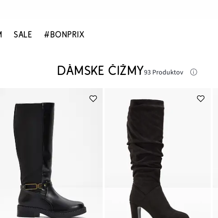
M
SALE
#BONPRIX
DÁMSKE ČIŽMY
93 Produktov