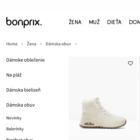
ŽENA
MUŽ
DIEŤA
DO
Home
Žena
Dámska obuv
Dámske oblečenie
Na pláž
Dámska bielizeň
Dámska obuv
Novinky
Balerínky