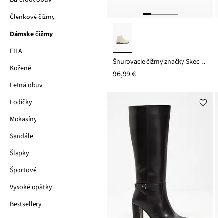
Barefoot obuv
Členkové čižmy
Dámske čižmy
FILA
Šnurovacie čižmy značky Skechers, s pamäťovou penou
Kožené
96,99 €
Letná obuv
Lodičky
Mokasíny
Sandále
Šľapky
Športové
Vysoké opätky
Bestsellery