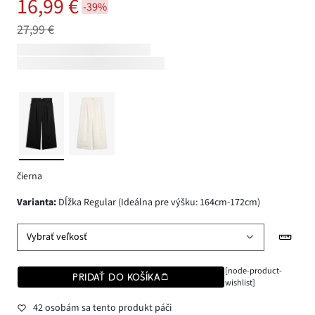
16,99 €
-39%
27,99 €
čierna
varianta
:
Dĺžka Regular (Ideálna pre výšku: 164cm-172cm)
Vybrať veľkosť
[node-product-
PRIDAŤ DO KOŠÍKA
wishlist]
42 osobám sa tento produkt páči