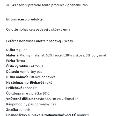
49 osôb si prezrelo tento produkt v priebehu 24h
Informácie o produkte
Culotte nohavice z padavej viskózy čierna
Ležérne nohavice Culotte z padavej viskózy.
Dĺžka
regular
Materiál
Vrchný materiál: 65% lyocell, 30% viskóza, 5% polyamid
Farba
čierna
Číslo výrobku
97475681
Dĺ. sedu
komfortný pás
Dĺžka nohavíc
7/8-ové nohavice
Na stehnách priliehavé
široké
Priliehavé
Loose Fit
Údržba
pranie v práčke 30°C
Vnútorná dĺžka nohavíc
65.5 cm vo veľkosti 42
Pás
pohodlný pás,normálny pás
Značka
bonprix
Hospodársky subjekt je zodpovedný voči EÚ
bonprix