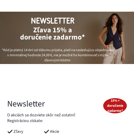
NEWSLETTER
Zľava 15% a
doručenie zadarmo*
*Kód je platný 14 dní od dátumu prijatia, platí na nasledujúcu objednávku
v minimálnej hodnote
24,99 €
, nie je možné ho kombinovať s inými
zľavovými kódmi.
Newsletter
15% +
doručenie
zadarmo*
O akciách sa dozviete skôr než ostatní!
Registráciou získate:
Zľavy
Akcie