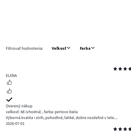
Filtrovať hodnotenia:
Veľkosť
Farba
Hodnotenie
5
ELENA
Overený nákup
veľkosť: 48
(vhodná)
,
farba: perlovo biela
Výborná kvalita i strih, pohodlné, ľahké, dobre nositeľné v lete....
2026-07-01
Hodnotenie