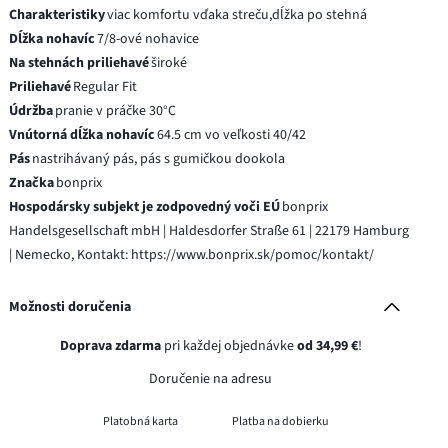
Charakteristiky
viac komfortu vďaka streču,dĺžka po stehná
Dĺžka nohavíc
7/8-ové nohavice
Na stehnách priliehavé
široké
Priliehavé
Regular Fit
Údržba
pranie v práčke 30°C
Vnútorná dĺžka nohavíc
64.5 cm vo veľkosti 40/42
Pás
nastrihávaný pás, pás s gumičkou dookola
Značka
bonprix
Hospodársky subjekt je zodpovedný voči EÚ
bonprix
Handelsgesellschaft mbH | Haldesdorfer Straße 61 | 22179 Hamburg
| Nemecko, Kontakt: https://www.bonprix.sk/pomoc/kontakt/
Možnosti doručenia
Doprava zdarma
pri každej objednávke
od 34,99 €
!
Doručenie na adresu
Platobná karta
Platba na dobierku