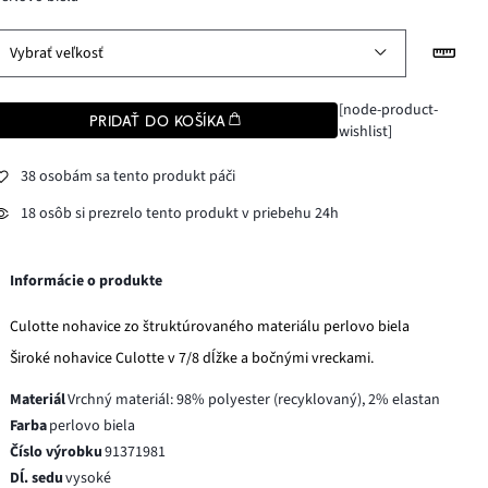
Vybrať veľkosť
[node-product-
PRIDAŤ DO KOŠÍKA
wishlist]
38 osobám sa tento produkt páči
18 osôb si prezrelo tento produkt v priebehu 24h
Informácie o produkte
Culotte nohavice zo štruktúrovaného materiálu perlovo biela
Široké nohavice Culotte v 7/8 dĺžke a bočnými vreckami.
Materiál
Vrchný materiál: 98% polyester (recyklovaný), 2% elastan
Farba
perlovo biela
Číslo výrobku
91371981
Dĺ. sedu
vysoké