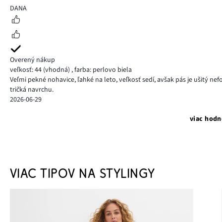
5
DANA
Overený nákup
veľkosť: 44
(vhodná)
,
farba: perlovo biela
Veľmi pekné nohavice, ľahké na leto, veľkosť sedí, avšak pás je ušitý n
tričká navrchu.
2026-06-29
viac hodn
VIAC TIPOV NA STYLINGY