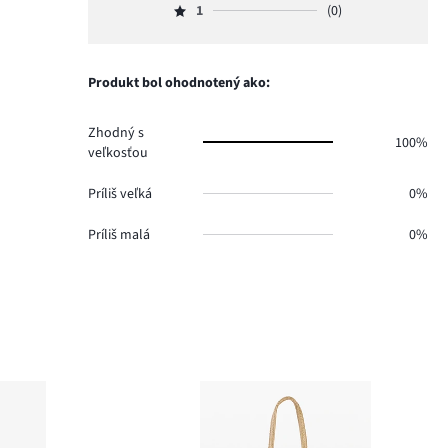
hlasov
počet
1
(0)
2,
Hodnotenie
0.
hlasov
počet
1,
0.
hlasov
počet
0.
hlasov
Produkt bol ohodnotený ako:
0.
Zhodný s
100%
veľkosťou
Príliš veľká
0%
Príliš malá
0%