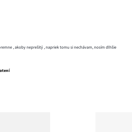
eforemne , akoby neprešitý , napriek tomu si nechávam, nosím dlhšie
otení