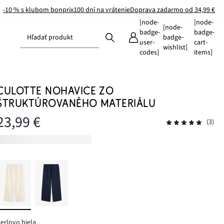
-10 % s klubom bonprix
100 dní na vrátenie
Doprava zadarmo od 34,99 €
[node-
[node-
[node-
badge-
badge-
Hľadať produkt
badge-
user-
cart-
wishlist]
codes]
items]
CULOTTE NOHAVICE ZO
ŠTRUKTÚROVANÉHO MATERIÁLU
23,99 €
(3)
erlovo biela