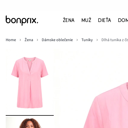
ŽENA
MUŽ
DIEŤA
DO
Home
Žena
Dámske oblečenie
Tuniky
Dlhá tunika z či