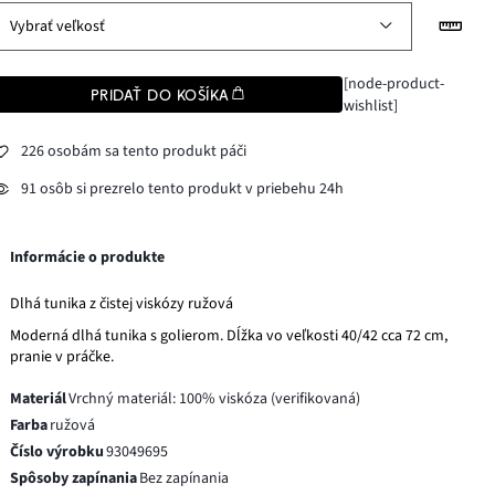
Vybrať veľkosť
[node-product-
PRIDAŤ DO KOŠÍKA
wishlist]
226 osobám sa tento produkt páči
91 osôb si prezrelo tento produkt v priebehu 24h
Informácie o produkte
Dlhá tunika z čistej viskózy ružová
Moderná dlhá tunika s golierom. Dĺžka vo veľkosti 40/42 cca 72 cm,
pranie v práčke.
Materiál
Vrchný materiál: 100% viskóza (verifikovaná)
Farba
ružová
Číslo výrobku
93049695
Spôsoby zapínania
Bez zapínania