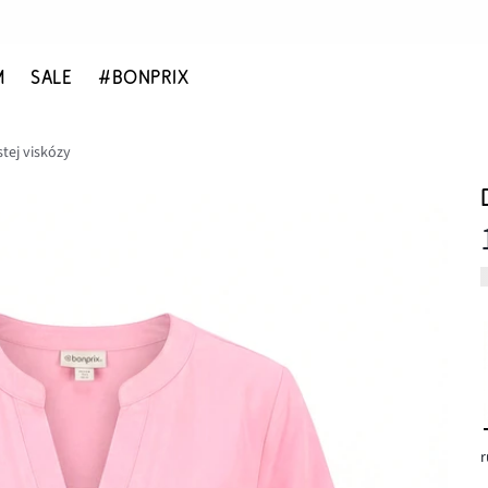
M
SALE
#BONPRIX
stej viskózy