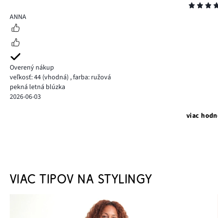
Hodnotenie
5
ANNA
Overený nákup
veľkosť: 44
(vhodná)
,
farba: ružová
pekná letná blúzka
2026-06-03
viac hodn
VIAC TIPOV NA STYLINGY