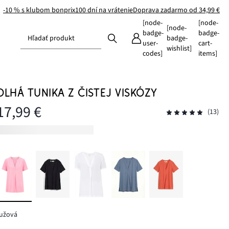
-10 % s klubom bonprix
100 dní na vrátenie
Doprava zadarmo od 34,99 €
[node-
[node-
[node-
badge-
badge-
Hľadať produkt
badge-
user-
cart-
wishlist]
codes]
items]
DLHÁ TUNIKA Z ČISTEJ VISKÓZY
17,99 €
(13)
ružová