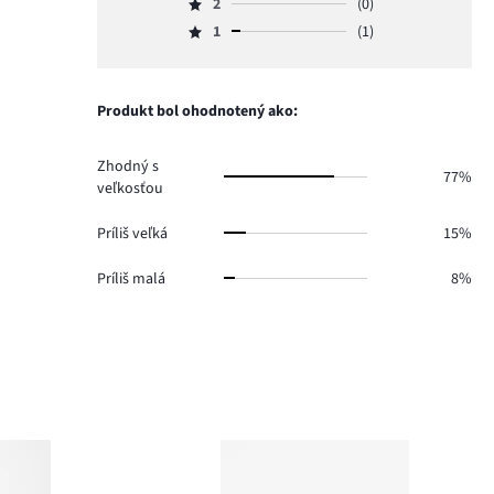
počet
2
(0)
3,
Hodnotenie
11.
hlasov
počet
1
(1)
2,
Hodnotenie
0.
hlasov
počet
1,
1.
hlasov
počet
0.
hlasov
Produkt bol ohodnotený ako:
1.
Zhodný s
77%
veľkosťou
Príliš veľká
15%
Príliš malá
8%