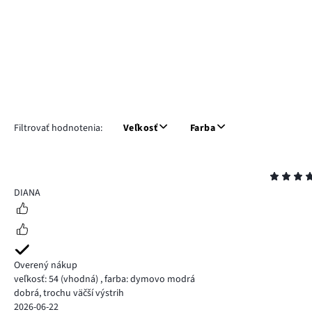
Filtrovať hodnotenia:
Veľkosť
Farba
Hodnotenie
5
DIANA
Overený nákup
veľkosť: 54
(vhodná)
,
farba: dymovo modrá
dobrá, trochu väčší výstrih
2026-06-22