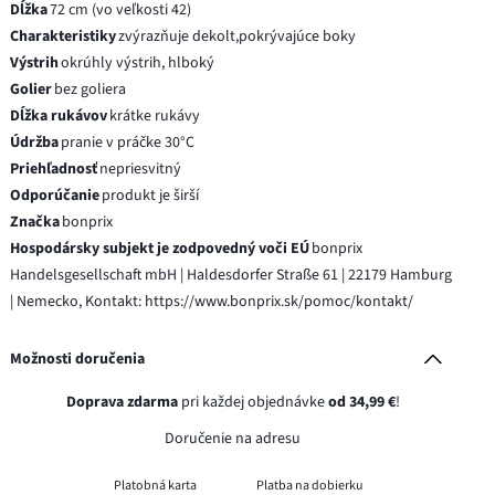
Dĺžka
72 cm (vo veľkosti 42)
Charakteristiky
zvýrazňuje dekolt,pokrývajúce boky
Výstrih
okrúhly výstrih, hlboký
Golier
bez goliera
Dĺžka rukávov
krátke rukávy
Údržba
pranie v práčke 30°C
Priehľadnosť
nepriesvitný
Odporúčanie
produkt je širší
Značka
bonprix
Hospodársky subjekt je zodpovedný voči EÚ
bonprix
Handelsgesellschaft mbH | Haldesdorfer Straße 61 | 22179 Hamburg
| Nemecko, Kontakt: https://www.bonprix.sk/pomoc/kontakt/
Možnosti doručenia
Doprava zdarma
pri každej objednávke
od 34,99 €
!
Doručenie na adresu
Platobná karta
Platba na dobierku