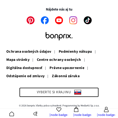
okne
v
novom
novom
okne
Nájdete nás aj tu
okne
Odkaz
Odkaz
Odkaz
Odkaz
Odkaz
sa
sa
sa
sa
sa
otvorí
otvorí
otvorí
otvorí
otvorí
v
v
v
v
v
novom
novom
novom
novom
novom
okne
okne
okne
okne
okne
Ochrana osobných údajov
Podmienky nákupu
Mapa stránky
Centre ochrany osobných
Digitálna dostupnosť
Právne upozornenie
Odstúpenie od zmluvy
Zákonná záruka
Odkaz
sa
otvorí
v
VYBERTE SI KRAJINU
novom
okne
© 2026 bonprix. Všetky práva vyhradené. Programming by Media4U Sp. z o.o.
[node-badge-
[node-badge-
[node-badge-