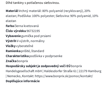
Dlhé tankiny s potlačenou sieťovinou.
Materiál
Vrchný materiál: 80% polyamid (recyklovaný), 20%
elastan; Podšívka: 100% polyester; Sieťovina: 90% polyamid, 10%
elastan
Farba
čierna kvetovaná
Číslo výrobku
96732195
Vybavenie
gumička pod prsiami
Výstrih
V-výstrih, normálny
Vložky
vyberateľné
Ramienka
prišité, štandard
Charakteristika
podšívka v podprsenke
Značka
bonprix
Hospodársky subjekt je zodpovedný voči EÚ
bonprix
Handelsgesellschaft mbH | Haldesdorfer Straße 61 | 22179 Hamburg
| Nemecko, Kontakt: https://www.bonprix.sk/pomoc/kontakt/
Doplňujúce informácie