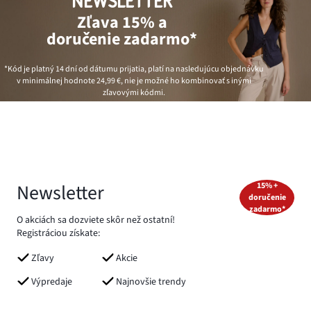
NEWSLETTER
Zľava 15% a
doručenie zadarmo*
*Kód je platný 14 dní od dátumu prijatia, platí na nasledujúcu objednávku
v minimálnej hodnote
24,99 €
, nie je možné ho kombinovať s inými
zľavovými kódmi.
Newsletter
15% +
doručenie
zadarmo*
O akciách sa dozviete skôr než ostatní!
Registráciou získate:
Zľavy
Akcie
Výpredaje
Najnovšie trendy