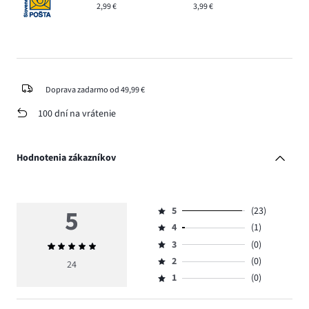
2,99 €
3,99 €
Doprava zadarmo od 49,99 €
100 dní na vrátenie
Hodnotenia zákazníkov
5
5
(23)
Hodnotenie
4
(1)
5,
Hodnotenie
počet
3
(0)
Priemerné
4,
Hodnotenie
hlasov
hodnotenie
počet
2
(0)
3,
24
Hodnotenie
23.
5
hlasov
počet
1
(0)
2,
Hodnotenie
1.
hlasov
počet
1,
0.
hlasov