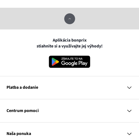
Aplikácia bonprix
stiahnite si a využívajte jej výhody!
Platba a dodanie
MasterCard
VISA
Centrum pomoci
Google pay
Apple pay
Otázky a odpovede
Platba a dodanie
Naša ponuka
Slovenská pošta
Vrátenie a reklamácia