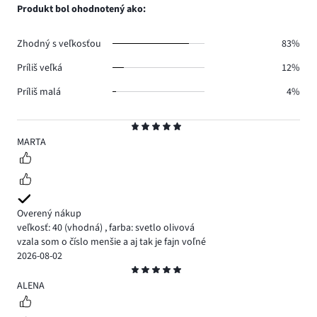
počet
Produkt bol ohodnotený ako:
0.
hlasov
0.
Zhodný s veľkosťou
83%
Príliš veľká
12%
Príliš malá
4%
Hodnotenie
5
MARTA
Overený nákup
veľkosť: 40
(vhodná)
,
farba: svetlo olivová
vzala som o číslo menšie a aj tak je fajn voľné
2026-08-02
Hodnotenie
5
ALENA