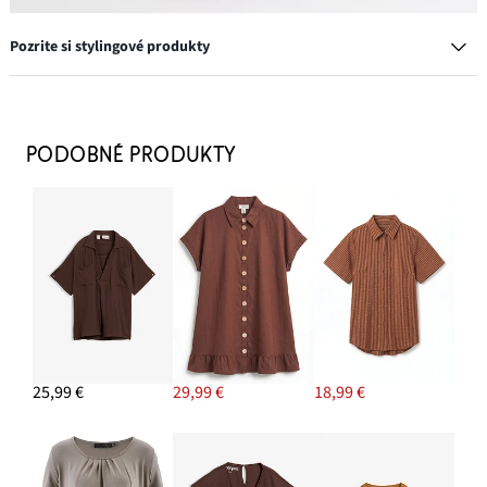
Pozrite si stylingové produkty
Mokasíny Chunky s ľahkou podrážkou
26,99 €
PODOBNÉ PRODUKTY
PRIDAŤ DO KOŠÍKA
Šiltovka s výšivkou
11,99 €
PRIDAŤ DO KOŠÍKA
Rovné džínsy, Loose
26,99 €
25,99 €
29,99 €
18,99 €
PRIDAŤ DO KOŠÍKA