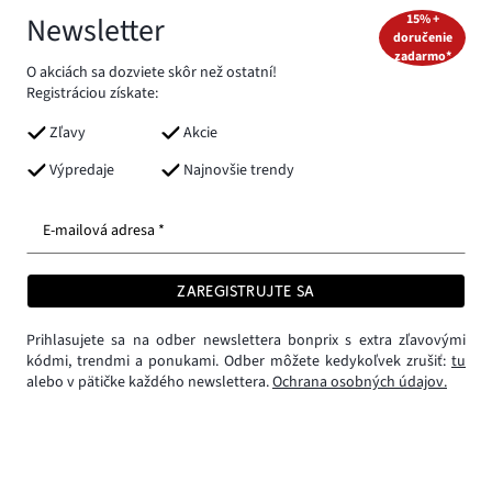
Newsletter
15% +
doručenie
zadarmo*
O akciách sa dozviete skôr než ostatní!
Registráciou získate:
Zľavy
Akcie
Výpredaje
Najnovšie trendy
E-mailová adresa *
ZAREGISTRUJTE SA
Prihlasujete sa na odber newslettera bonprix s extra zľavovými
kódmi, trendmi a ponukami. Odber môžete kedykoľvek zrušiť:
tu
alebo v pätičke každého newslettera.
Ochrana osobných údajov.