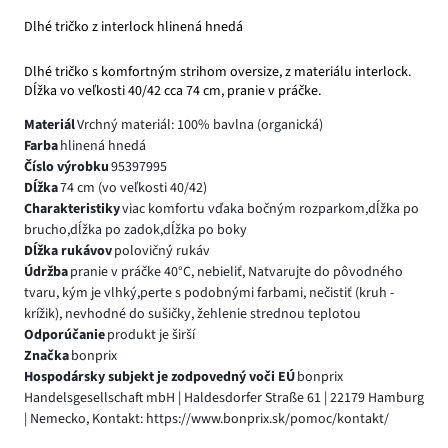
Dlhé tričko z interlock hlinená hnedá
Dlhé tričko s komfortným strihom oversize, z materiálu interlock.
Dĺžka vo veľkosti 40/42 cca 74 cm, pranie v práčke.
Materiál
Vrchný materiál: 100% bavlna (organická)
Farba
hlinená hnedá
Číslo výrobku
95397995
Dĺžka
74 cm (vo veľkosti 40/42)
Charakteristiky
viac komfortu vďaka bočným rozparkom,dĺžka po
brucho,dĺžka po zadok,dĺžka po boky
Dĺžka rukávov
polovičný rukáv
Údržba
pranie v práčke 40°C, nebieliť, Natvarujte do pôvodného
tvaru, kým je vlhký,perte s podobnými farbami, nečistiť (kruh -
krížik), nevhodné do sušičky, žehlenie strednou teplotou
Odporúčanie
produkt je širší
Značka
bonprix
Hospodársky subjekt je zodpovedný voči EÚ
bonprix
Handelsgesellschaft mbH | Haldesdorfer Straße 61 | 22179 Hamburg
| Nemecko, Kontakt: https://www.bonprix.sk/pomoc/kontakt/