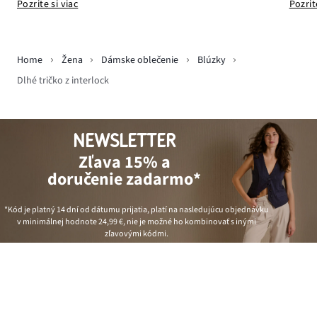
Pozrite si viac
Pozrit
Home
Žena
Dámske oblečenie
Blúzky
Dlhé tričko z interlock
NEWSLETTER
Zľava 15% a
doručenie zadarmo*
*Kód je platný 14 dní od dátumu prijatia, platí na nasledujúcu objednávku
v minimálnej hodnote
24,99 €
, nie je možné ho kombinovať s inými
zľavovými kódmi.