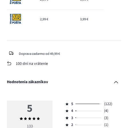
2,99 €
3,99 €
Doprava zadarmo od 49,99 €
100 dní na vrátenie
Hodnotenia zákazníkov
5
5
(122)
Hodnotenie
4
(4)
5,
Hodnotenie
počet
3
(3)
Priemerné
4,
Hodnotenie
hlasov
hodnotenie
počet
2
(1)
3,
133
Hodnotenie