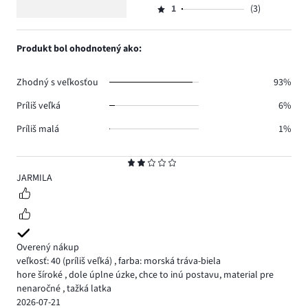
122.
5
hlasov
počet
1
(3)
2,
Hodnotenie
4.
hlasov
počet
1,
3.
hlasov
počet
Produkt bol ohodnotený ako:
1.
hlasov
3.
Zhodný s veľkosťou
93%
Príliš veľká
6%
Príliš malá
1%
Hodnotenie
2
JARMILA
Overený nákup
veľkosť: 40
(príliš veľká)
,
farba: morská tráva-biela
hore šíroké , dole úplne úzke, chce to inú postavu, material pre
nenaročné , tažká latka
2026-07-21