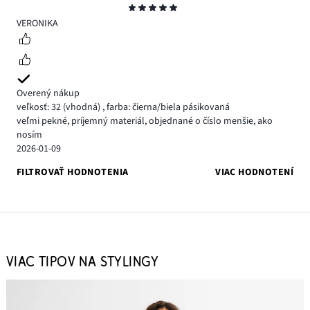
Hodnotenie
5
VERONIKA
Overený nákup
veľkosť: 32
(vhodná)
,
farba: čierna/biela pásikovaná
veľmi pekné, príjemný materiál, objednané o číslo menšie, ako
nosím
2026-01-09
FILTROVAŤ HODNOTENIA
VIAC HODNOTENÍ
VIAC TIPOV NA STYLINGY