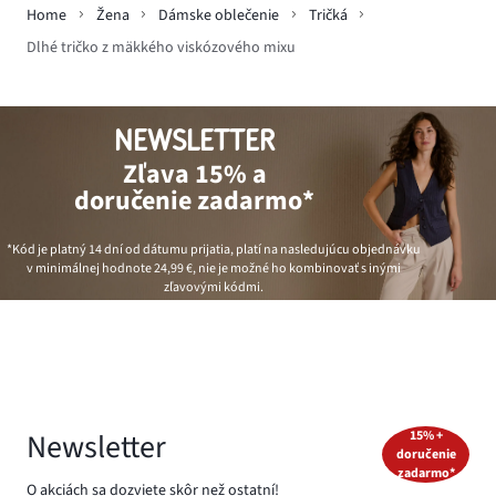
Home
Žena
Dámske oblečenie
Tričká
Dlhé tričko z mäkkého viskózového mixu
NEWSLETTER
Zľava 15% a
doručenie zadarmo*
*Kód je platný 14 dní od dátumu prijatia, platí na nasledujúcu objednávku
v minimálnej hodnote
24,99 €
, nie je možné ho kombinovať s inými
zľavovými kódmi.
Newsletter
15% +
doručenie
zadarmo*
O akciách sa dozviete skôr než ostatní!