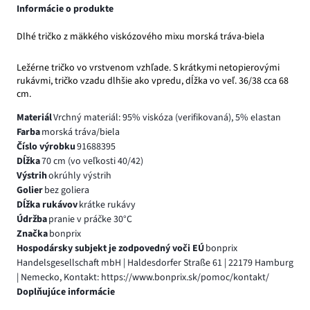
Informácie o produkte
Dlhé tričko z mäkkého viskózového mixu morská tráva-biela
Ležérne tričko vo vrstvenom vzhľade. S krátkymi netopierovými
rukávmi, tričko vzadu dlhšie ako vpredu, dĺžka vo veľ. 36/38 cca 68
cm.
Materiál
Vrchný materiál: 95% viskóza (verifikovaná), 5% elastan
Farba
morská tráva/biela
Číslo výrobku
91688395
Dĺžka
70 cm (vo veľkosti 40/42)
Výstrih
okrúhly výstrih
Golier
bez goliera
Dĺžka rukávov
krátke rukávy
Údržba
pranie v práčke 30°C
Značka
bonprix
Hospodársky subjekt je zodpovedný voči EÚ
bonprix
Handelsgesellschaft mbH | Haldesdorfer Straße 61 | 22179 Hamburg
| Nemecko, Kontakt: https://www.bonprix.sk/pomoc/kontakt/
Doplňujúce informácie