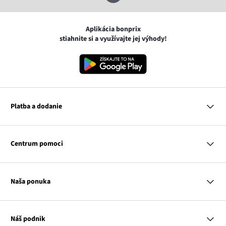
Aplikácia bonprix
stiahnite si a využívajte jej výhody!
Platba a dodanie
MasterCard
VISA
Centrum pomoci
Google pay
Apple pay
Otázky a odpovede
Platba a dodanie
Naša ponuka
Slovenská pošta
Vrátenie a reklamácia
Tabuľka veľkostí
Platba na dobierku
Žena
Klub bonprix
Muž
Katalóg
Náš podnik
Dieťa