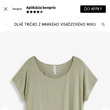
Aplikácia bonprix
DO APPKY
DLHÉ TRIČKO Z MÄKKÉHO VISKÓZOVÉHO MIXU
Hľ
pr