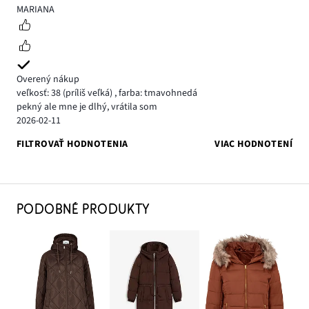
4
MARIANA
Overený nákup
veľkosť: 38
(príliš veľká)
,
farba: tmavohnedá
pekný ale mne je dlhý, vrátila som
2026-02-11
FILTROVAŤ HODNOTENIA
VIAC HODNOTENÍ
PODOBNÉ PRODUKTY