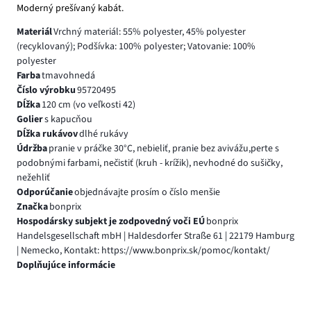
Moderný prešívaný kabát.
Materiál
Vrchný materiál: 55% polyester, 45% polyester
(recyklovaný); Podšívka: 100% polyester; Vatovanie: 100%
polyester
Farba
tmavohnedá
Číslo výrobku
95720495
Dĺžka
120 cm (vo veľkosti 42)
Golier
s kapucňou
Dĺžka rukávov
dlhé rukávy
Údržba
pranie v práčke 30°C, nebieliť, pranie bez avivážu,perte s
podobnými farbami, nečistiť (kruh - krížik), nevhodné do sušičky,
nežehliť
Odporúčanie
objednávajte prosím o číslo menšie
Značka
bonprix
Hospodársky subjekt je zodpovedný voči EÚ
bonprix
Handelsgesellschaft mbH | Haldesdorfer Straße 61 | 22179 Hamburg
| Nemecko, Kontakt: https://www.bonprix.sk/pomoc/kontakt/
Doplňujúce informácie