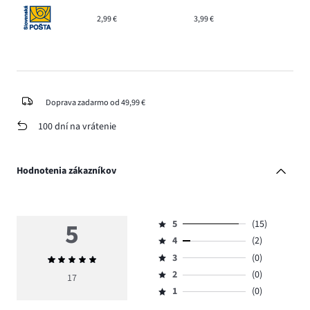
2,99 €
3,99 €
Doprava zadarmo od 49,99 €
100 dní na vrátenie
Hodnotenia zákazníkov
5
5
(15)
Hodnotenie
4
(2)
5,
Hodnotenie
počet
3
(0)
Priemerné
4,
Hodnotenie
hlasov
hodnotenie
počet
2
(0)
3,
17
Hodnotenie
15.
5
hlasov
počet
1
(0)
2,
Hodnotenie
2.
hlasov
počet