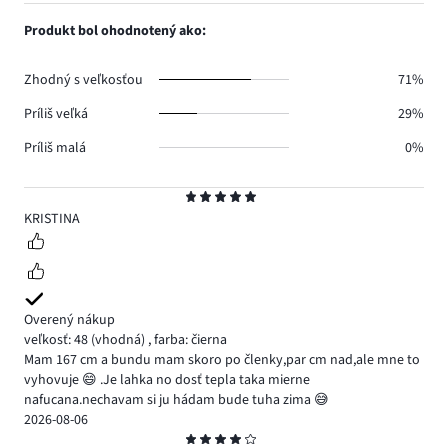
1,
0.
hlasov
počet
Produkt bol ohodnotený ako:
0.
hlasov
0.
Zhodný s veľkosťou
71%
Príliš veľká
29%
Príliš malá
0%
Hodnotenie
5
KRISTINA
Overený nákup
veľkosť: 48
(vhodná)
,
farba: čierna
Mam 167 cm a bundu mam skoro po členky,par cm nad,ale mne to
vyhovuje 😄 .Je lahka no dosť tepla taka mierne
nafucana.nechavam si ju hádam bude tuha zima 😅
2026-08-06
Hodnotenie