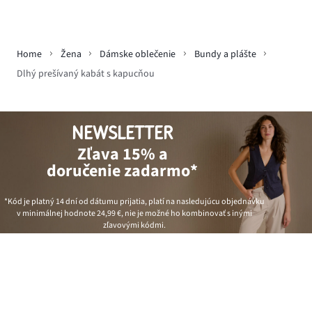
Home
Žena
Dámske oblečenie
Bundy a plášte
Dlhý prešívaný kabát s kapucňou
NEWSLETTER
Zľava 15% a
doručenie zadarmo*
*Kód je platný 14 dní od dátumu prijatia, platí na nasledujúcu objednávku
v minimálnej hodnote
24,99 €
, nie je možné ho kombinovať s inými
zľavovými kódmi.