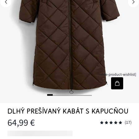
[node-product-wishlist]
DLHÝ PREŠÍVANÝ KABÁT S KAPUCŇOU
64,99 €
(17)