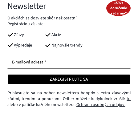
Newsletter
15% +
doručenie
zadarmo*
O akciách sa dozviete skôr než ostatní!
Registráciou získate:
Zľavy
Akcie
Výpredaje
Najnovšie trendy
E-mailová adresa *
ZAREGISTRUJTE SA
Prihlasujete sa na odber newslettera bonprix s extra zľavovými
kódmi, trendmi a ponukami. Odber môžete kedykoľvek zrušiť:
tu
alebo v pätičke každého newslettera.
Ochrana osobných údajov.