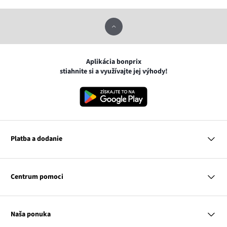
Aplikácia bonprix
stiahnite si a využívajte jej výhody!
Platba a dodanie
MasterCard
VISA
Centrum pomoci
Google pay
Apple pay
Otázky a odpovede
Platba a dodanie
Naša ponuka
Slovenská pošta
Vrátenie a reklamácia