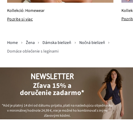
Kollek
Kollekció: Homewear
Pozrit
Pozrite si viac
Home
Žena
Dámska bielizeň
Nočná bielizeň
Domáce oblečenie s legínami
NEWSLETTER
Zľava 15% a
doručenie zadarmo*
*Kód je platný 14 dní od dátumu prijatia, platí na nasledujúcu objednávku
v minimálnej hodnote
24,99 €
, nie je možné ho kombinovať s inými
zľavovými kódmi.