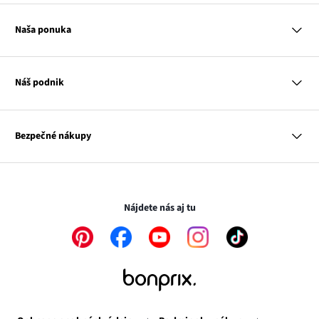
Apple pay
Otázky a odpovede
Platba a dodanie
Naša ponuka
Slovenská pošta
Vrátenie a reklamácia
Tabuľka veľkostí
Platba na dobierku
Žena
Klub bonprix
Muž
Katalóg
Náš podnik
Dieťa
Influencers
Dom
Kontakt
Odkaz
O nás
Inšpirácie
sa
Odkaz
Naša zodpovednosť
Mapa tagov
Bezpečné nákupy
otvorí
Odkaz
sa
Médiá
v
sa
otvorí
novom
otvorí
v
Transakcie a platby sú bezpečné so SSL spojením.
okne
v
novom
novom
okne
Nájdete nás aj tu
okne
Odkaz
Odkaz
Odkaz
Odkaz
Odkaz
sa
sa
sa
sa
sa
otvorí
otvorí
otvorí
otvorí
otvorí
v
v
v
v
v
novom
novom
novom
novom
novom
okne
okne
okne
okne
okne