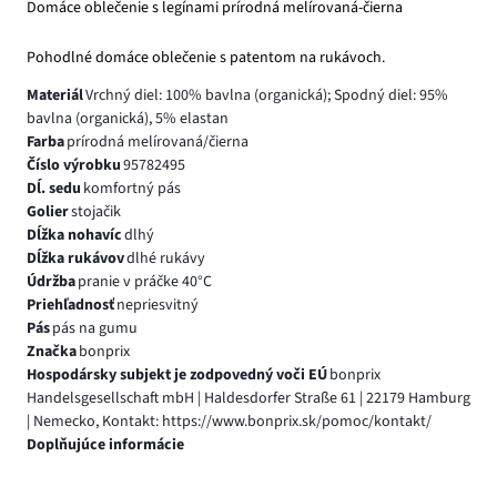
Domáce oblečenie s legínami prírodná melírovaná-čierna
Pohodlné domáce oblečenie s patentom na rukávoch.
Materiál
Vrchný diel: 100% bavlna (organická); Spodný diel: 95%
bavlna (organická), 5% elastan
Farba
prírodná melírovaná/čierna
Číslo výrobku
95782495
Dĺ. sedu
komfortný pás
Golier
stojačik
Dĺžka nohavíc
dlhý
Dĺžka rukávov
dlhé rukávy
Údržba
pranie v práčke 40°C
Priehľadnosť
nepriesvitný
Pás
pás na gumu
Značka
bonprix
Hospodársky subjekt je zodpovedný voči EÚ
bonprix
Handelsgesellschaft mbH | Haldesdorfer Straße 61 | 22179 Hamburg
| Nemecko, Kontakt: https://www.bonprix.sk/pomoc/kontakt/
Doplňujúce informácie