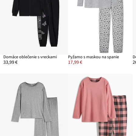
Domáce oblečenie s vreckami
Pyžamo s maskou na spanie
33,99 €
17,99 €
2