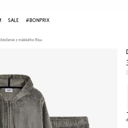
M
SALE
#BONPRIX
lečenie z mäkkého flísu