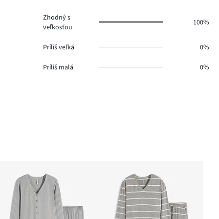
0.
Zhodný s
100%
veľkosťou
Príliš veľká
0%
Príliš malá
0%