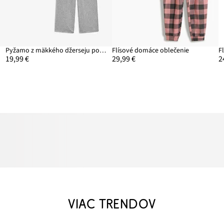
Pyžamo z mäkkého džerseju pointelle
Flísové domáce oblečenie
F
19,99 €
29,99 €
2
VIAC TRENDOV