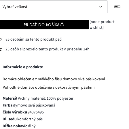
Vybrať veľkosť
[node-product-
PRIDAŤ DO KOŠÍKA
wishlist]
85 osobám sa tento produkt páči
23 osôb si prezrelo tento produkt v priebehu 24h
Informácie o produkte
Domáce oblečenie z mäkkého flísu dymovo sivá pásikovaná
Pohodlné domáce oblečenie s dekoratívnymi pásikmi.
Materiál
Vrchný materiál: 100% polyester
Farba
dymovo sivá pásikovaná
Číslo výrobku
94375495
Dĺ. sedu
komfortný pás
Dĺžka nohavíc
dlhý