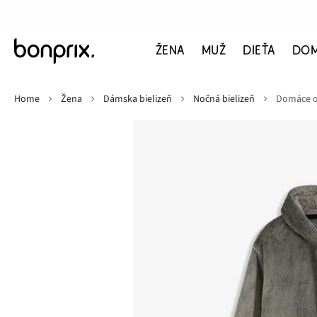
ŽENA
MUŽ
DIEŤA
DO
Home
Žena
Dámska bielizeň
Nočná bielizeň
Domáce ob