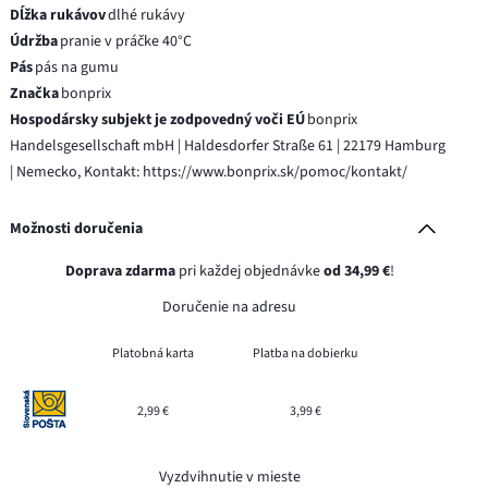
Dĺžka rukávov
dlhé rukávy
Údržba
pranie v práčke 40°C
Pás
pás na gumu
Značka
bonprix
Hospodársky subjekt je zodpovedný voči EÚ
bonprix
Handelsgesellschaft mbH | Haldesdorfer Straße 61 | 22179 Hamburg
| Nemecko, Kontakt: https://www.bonprix.sk/pomoc/kontakt/
Možnosti doručenia
Doprava zdarma
pri každej objednávke
od 34,99 €
!
Doručenie na adresu
Platobná karta
Platba na dobierku
2,99 €
3,99 €
Vyzdvihnutie v mieste