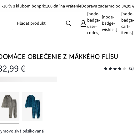
-10 % s klubom bonprix
100 dní na vrátenie
Doprava zadarmo od 34,99 €
[node-
[node-
[node-
badge-
badge-
Hľadať produkt
badge-
user-
cart-
wishlist]
codes]
items]
DOMÁCE OBLEČENIE Z MÄKKÉHO FLÍSU
32,99 €
(2)
dymovo sivá pásikovaná