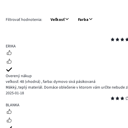
Filtrovať hodnotenia:
Veľkosť
Farba
Hodnotenie
5
ERIKA
Overený nákup
veľkosť: 48
(vhodná)
,
farba: dymovo sivá pásikovaná
Mäkký, teplý materiál. Domáce oblečenie v ktorom vám určite nebude z
2025-01-18
Hodnotenie
3
BLANKA