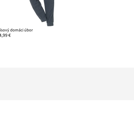
lísový domáci úbor
4,99 €