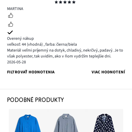
Hodnotenie
5
MARTINA
Overený nákup
veľkosť: 44
(vhodná)
,
farba: čierna/biela
Materiál veľmi príjemný na dotyk, chladivý, nekrčivý, padavý. Je to
však polyester, tak uvidím, ako v ňom vydržím teplejšie dni.
2026-05-28
FILTROVAŤ HODNOTENIA
VIAC HODNOTENÍ
PODOBNÉ PRODUKTY