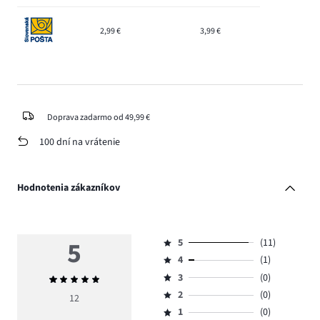
2,99 €
3,99 €
Doprava zadarmo od 49,99 €
100 dní na vrátenie
Hodnotenia zákazníkov
5
5
(11)
Hodnotenie
4
(1)
5,
Hodnotenie
počet
3
(0)
Priemerné
4,
Hodnotenie
hlasov
hodnotenie
počet
2
(0)
3,
12
Hodnotenie
11.
5
hlasov
počet
1
(0)
2,
Hodnotenie