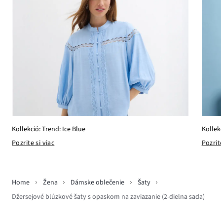
Kollekció: Trend: Ice Blue
Kollek
Pozrite si viac
Pozrit
Home
Žena
Dámske oblečenie
Šaty
Džersejové blúzkové šaty s opaskom na zaviazanie (2-dielna sada)