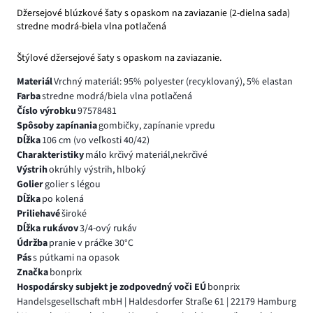
Džersejové blúzkové šaty s opaskom na zaviazanie (2-dielna sada)
stredne modrá-biela vlna potlačená
Štýlové džersejové šaty s opaskom na zaviazanie.
Materiál
Vrchný materiál: 95% polyester (recyklovaný), 5% elastan
Farba
stredne modrá/biela vlna potlačená
Číslo výrobku
97578481
Spôsoby zapínania
gombičky, zapínanie vpredu
Dĺžka
106 cm (vo veľkosti 40/42)
Charakteristiky
málo krčivý materiál,nekrčivé
Výstrih
okrúhly výstrih, hlboký
Golier
golier s légou
Dĺžka
po kolená
Priliehavé
široké
Dĺžka rukávov
3/4-ový rukáv
Údržba
pranie v práčke 30°C
Pás
s pútkami na opasok
Značka
bonprix
Hospodársky subjekt je zodpovedný voči EÚ
bonprix
Handelsgesellschaft mbH | Haldesdorfer Straße 61 | 22179 Hamburg