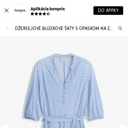
Aplikácia bonprix
DO APPKY
DŽERSEJOVÉ BLÚZKOVÉ ŠATY S OPASKOM NA ZAVIAZANIE (2-DIELNA SADA)
Hľ
pr