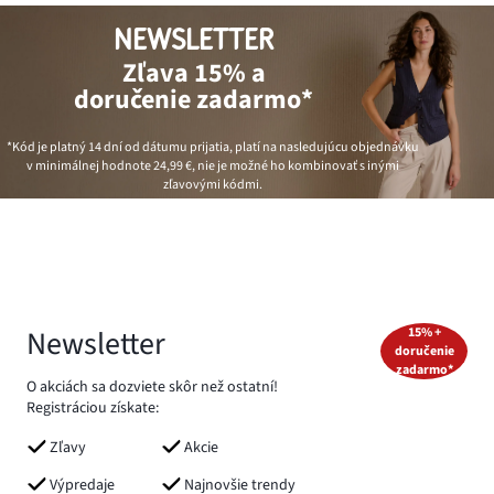
NEWSLETTER
Zľava 15% a
doručenie zadarmo*
*Kód je platný 14 dní od dátumu prijatia, platí na nasledujúcu objednávku
v minimálnej hodnote
24,99 €
, nie je možné ho kombinovať s inými
zľavovými kódmi.
Newsletter
15% +
doručenie
zadarmo*
O akciách sa dozviete skôr než ostatní!
Registráciou získate:
Zľavy
Akcie
Výpredaje
Najnovšie trendy