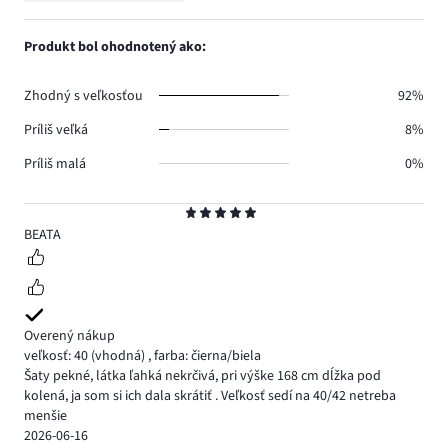
1.
hlasov
počet
1,
0.
hlasov
počet
Produkt bol ohodnotený ako:
0.
hlasov
0.
Zhodný s veľkosťou
92%
Príliš veľká
8%
Príliš malá
0%
Hodnotenie
5
BEATA
Overený nákup
veľkosť: 40
(vhodná)
,
farba: čierna/biela
Šaty pekné, látka ľahká nekrčivá, pri výške 168 cm dĺžka pod
kolená, ja som si ich dala skrátiť . Veľkosť sedí na 40/42 netreba
menšie
2026-06-16