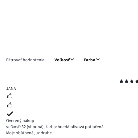
Filtrovať hodnotenia:
Veľkosť
Farba
Hodnotenie
5
JANA
Overený nákup
veľkosť: 32
(vhodná)
,
farba: hnedá-olivová potlačená
Moje obľúbené, uz druhe