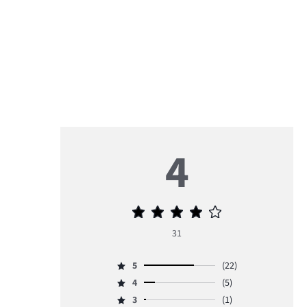
4
Priemerné
hodnotenie
31
4
5
(22)
Hodnotenie
4
(5)
5,
Hodnotenie
počet
3
(1)
4,
Hodnotenie