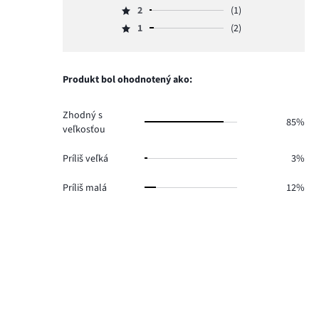
hlasov
počet
2
(1)
3,
Hodnotenie
22.
hlasov
počet
1
(2)
2,
Hodnotenie
5.
hlasov
počet
1,
1.
hlasov
počet
1.
hlasov
Produkt bol ohodnotený ako:
2.
Zhodný s
85%
veľkosťou
Príliš veľká
3%
Príliš malá
12%