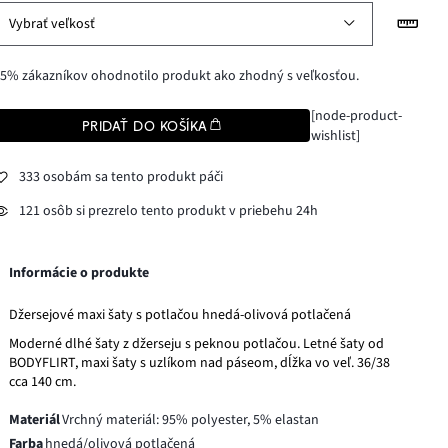
Vybrať veľkosť
5% zákazníkov ohodnotilo produkt ako zhodný s veľkosťou.
[node-product-
PRIDAŤ DO KOŠÍKA
wishlist]
333 osobám sa tento produkt páči
121 osôb si prezrelo tento produkt v priebehu 24h
Informácie o produkte
Džersejové maxi šaty s potlačou hnedá-olivová potlačená
Moderné dlhé šaty z džerseju s peknou potlačou. Letné šaty od
BODYFLIRT, maxi šaty s uzlíkom nad páseom, dĺžka vo veľ. 36/38
cca 140 cm.
Materiál
Vrchný materiál: 95% polyester, 5% elastan
Farba
hnedá/olivová potlačená