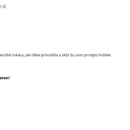
atučké rukávy, ale látka je hrubšia a skôr by som pri tejto hrúbke
otení