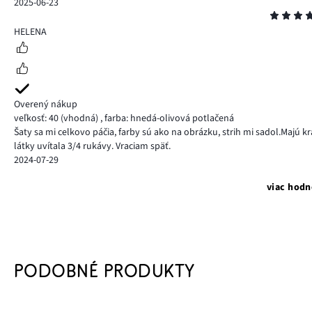
2025-06-23
Hodnotenie
4
HELENA
Overený nákup
veľkosť: 40
(vhodná)
,
farba: hnedá-olivová potlačená
Šaty sa mi celkovo páčia, farby sú ako na obrázku, strih mi sadol.Majú kr
látky uvítala 3/4 rukávy. Vraciam späť.
2024-07-29
viac hodn
PODOBNÉ PRODUKTY