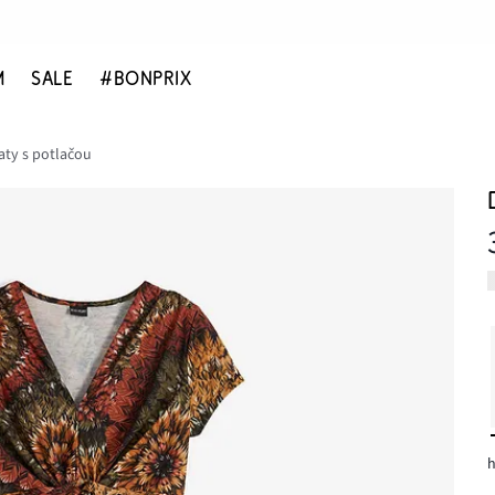
M
SALE
#BONPRIX
aty s potlačou
h