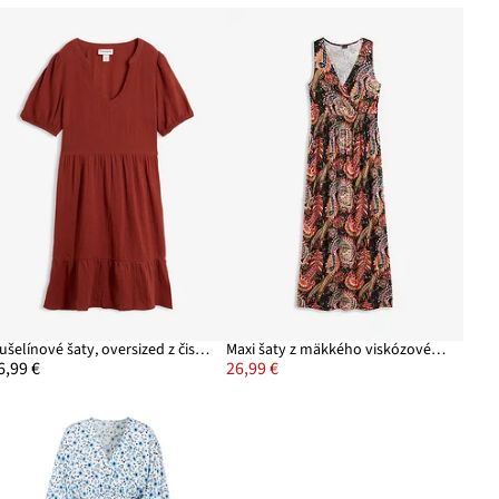
Mušelínové šaty, oversized z čistej bavlny
Maxi šaty z mäkkého viskózového mixu
6,99 €
26,99 €