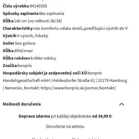
Číslo výrobku
94149395
Spôsoby zapínania
Bez zapínania
Dĺžka
140 cm (vo veľkosti 36/38)
Charakteristiky
viac komfortu vďaka streču,predlžujúci výstrih do V
Výstrih
V-výstrih, hlboký
Golier
bez goliera
Dĺžka
dlhé/maxi
Dĺžka rukávov
krátke rukávy
Značka
bonprix
Hospodársky subjekt je zodpovedný voči EÚ
bonprix
Handelsgesellschaft mbH | Haldesdorfer Straße 61 | 22179 Hamburg
| Nemecko, Kontakt: https://www.bonprix.sk/pomoc/kontakt/
Možnosti doručenia
Doprava zdarma
pri každej objednávke
od 34,99 €
!
Doručenie na adresu