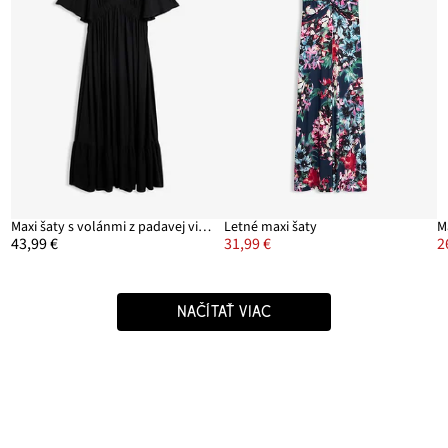
Maxi šaty s volánmi z padavej viskózy
Letné maxi šaty
M
43,99 €
31,99 €
2
NAČÍTAŤ VIAC