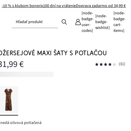
-10 % s klubom bonprix
100 dní na vrátenie
Doprava zadarmo od 34,99 €
[node-
[node-
[node-
badge-
badge-
Hľadať produkt
badge-
user-
cart-
wishlist]
codes]
items]
DŽERSEJOVÉ MAXI ŠATY S POTLAČOU
31,99 €
(31)
nedá-olivová potlačená