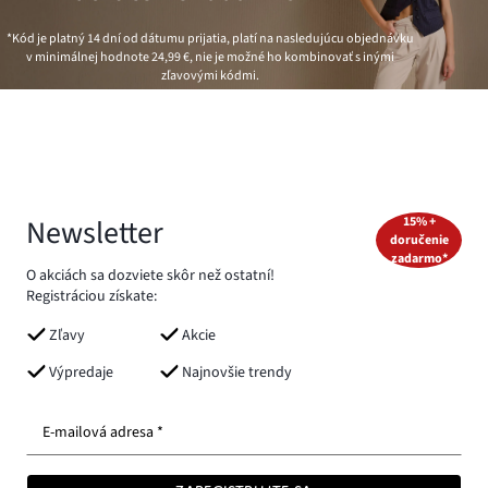
*Kód je platný 14 dní od dátumu prijatia, platí na nasledujúcu objednávku
v minimálnej hodnote
24,99 €
, nie je možné ho kombinovať s inými
zľavovými kódmi.
Newsletter
15% +
doručenie
zadarmo*
O akciách sa dozviete skôr než ostatní!
Registráciou získate:
Zľavy
Akcie
Výpredaje
Najnovšie trendy
E-mailová adresa *