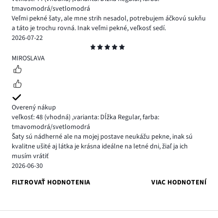
tmavomodrá/svetlomodrá
Veľmi pekné šaty, ale mne strih nesadol, potrebujem áčkovú sukňu
a táto je trochu rovná. Inak veľmi pekné, veľkosť sedí.
2026-07-22
Hodnotenie
5
MIROSLAVA
Overený nákup
veľkosť: 48
(vhodná)
,
varianta: Dĺžka Regular,
farba:
tmavomodrá/svetlomodrá
Šaty sú nádherné ale na mojej postave neukážu pekne, inak sú
kvalitne ušité aj látka je krásna ideálne na letné dni, žiaľ ja ich
musím vrátiť
2026-06-30
FILTROVAŤ HODNOTENIA
VIAC HODNOTENÍ