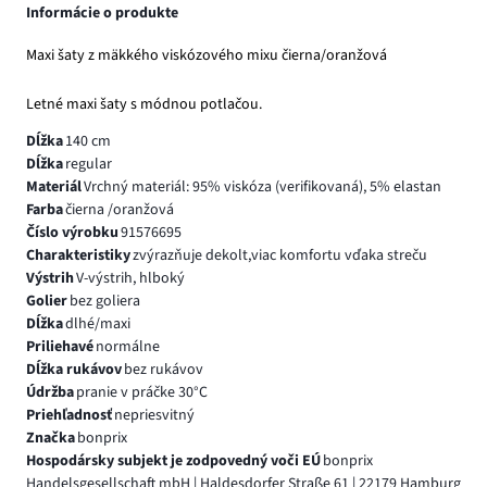
Informácie o produkte
Maxi šaty z mäkkého viskózového mixu čierna/oranžová
Letné maxi šaty s módnou potlačou.
Dĺžka
140 cm
Dĺžka
regular
Materiál
Vrchný materiál: 95% viskóza (verifikovaná), 5% elastan
Farba
čierna /oranžová
Číslo výrobku
91576695
Charakteristiky
zvýrazňuje dekolt,viac komfortu vďaka streču
Výstrih
V-výstrih, hlboký
Golier
bez goliera
Dĺžka
dlhé/maxi
Priliehavé
normálne
Dĺžka rukávov
bez rukávov
Údržba
pranie v práčke 30°C
Priehľadnosť
nepriesvitný
Značka
bonprix
Hospodársky subjekt je zodpovedný voči EÚ
bonprix
Handelsgesellschaft mbH | Haldesdorfer Straße 61 | 22179 Hamburg