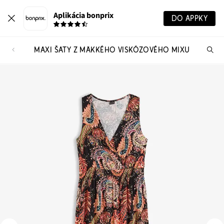
Aplikácia bonprix
DO APPKY
MAXI ŠATY Z MÄKKÉHO VISKÓZOVÉHO MIXU
Hľ
pr