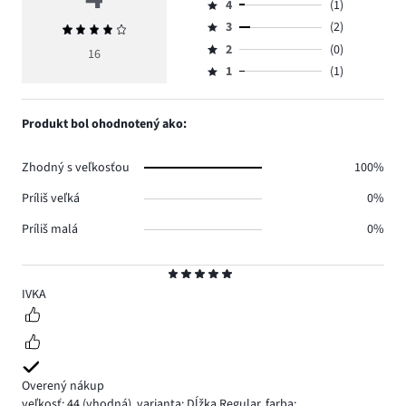
4
(1)
5,
Hodnotenie
počet
3
(2)
Priemerné
4,
Hodnotenie
hlasov
hodnotenie
počet
2
(0)
3,
16
Hodnotenie
12.
4
hlasov
počet
1
(1)
2,
Hodnotenie
1.
hlasov
počet
1,
2.
hlasov
počet
Produkt bol ohodnotený ako:
0.
hlasov
1.
Zhodný s veľkosťou
100%
Príliš veľká
0%
Príliš malá
0%
Hodnotenie
5
IVKA
Overený nákup
veľkosť: 44
(vhodná)
,
varianta: Dĺžka Regular,
farba: