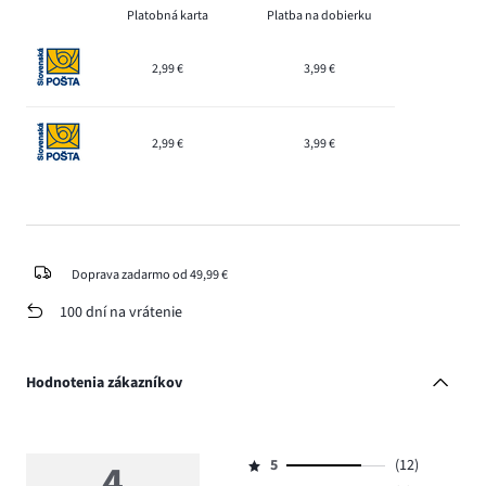
Platobná karta
Platba na dobierku
2,99 €
3,99 €
2,99 €
3,99 €
Doprava zadarmo od 49,99 €
100 dní na vrátenie
Hodnotenia zákazníkov
4
5
(12)
Hodnotenie