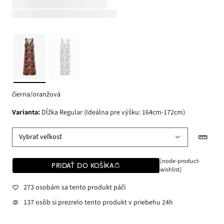
čierna/oranžová
varianta
:
Dĺžka Regular (Ideálna pre výšku: 164cm-172cm)
Vybrať veľkosť
[node-product-
PRIDAŤ DO KOŠÍKA
wishlist]
273 osobám sa tento produkt páči
137 osôb si prezrelo tento produkt v priebehu 24h