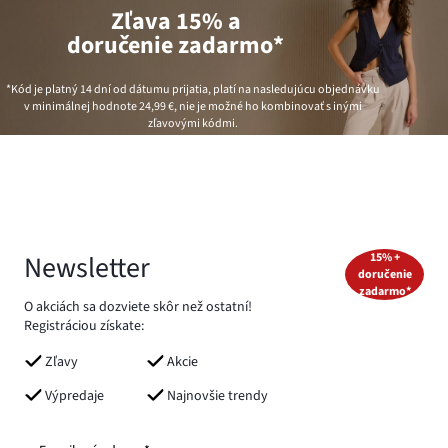
Zľava 15% a
doručenie zadarmo*
*Kód je platný 14 dní od dátumu prijatia, platí na nasledujúcu objednávku
v minimálnej hodnote
24,99 €
, nie je možné ho kombinovať s inými
zľavovými kódmi.
Newsletter
15% +
doručenie
zadarmo*
O akciách sa dozviete skôr než ostatní!
Registráciou získate:
Zľavy
Akcie
Výpredaje
Najnovšie trendy