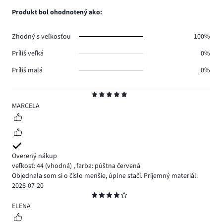
0.
hlasov
počet
Produkt bol ohodnotený ako:
0.
hlasov
0.
Zhodný s veľkosťou
100%
Príliš veľká
0%
Príliš malá
0%
Hodnotenie
5
MARCELA
Overený nákup
veľkosť: 44
(vhodná)
,
farba: púštna červená
Objednala som si o číslo menšie, úplne stačí. Príjemný materiál.
2026-07-20
Hodnotenie
4
ELENA