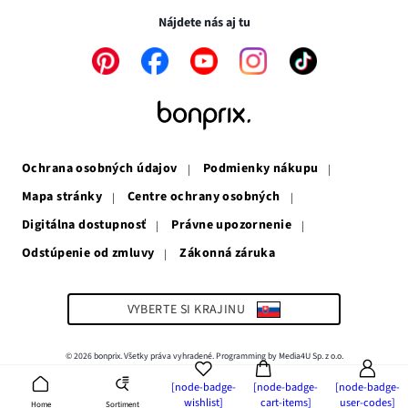
novom
okne
Nájdete nás aj tu
okne
Odkaz
Odkaz
Odkaz
Odkaz
Odkaz
sa
sa
sa
sa
sa
otvorí
otvorí
otvorí
otvorí
otvorí
v
v
v
v
v
novom
novom
novom
novom
novom
okne
okne
okne
okne
okne
Ochrana osobných údajov
Podmienky nákupu
Mapa stránky
Centre ochrany osobných
Digitálna dostupnosť
Právne upozornenie
Odstúpenie od zmluvy
Zákonná záruka
Odkaz
sa
otvorí
v
VYBERTE SI KRAJINU
novom
okne
© 2026 bonprix. Všetky práva vyhradené. Programming by Media4U Sp. z o.o.
[node-badge-
[node-badge-
[node-badge-
wishlist]
cart-items]
user-codes]
Sortiment
Home