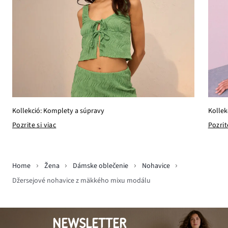
Kollek
Kollekció: Komplety a súpravy
Pozrit
Pozrite si viac
Home
Žena
Dámske oblečenie
Nohavice
Džersejové nohavice z mäkkého mixu modálu
NEWSLETTER