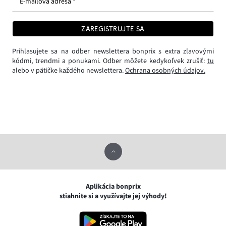
E-mailová adresa *
ZAREGISTRUJTE SA
Prihlasujete sa na odber newslettera bonprix s extra zľavovými
kódmi, trendmi a ponukami. Odber môžete kedykoľvek zrušiť:
tu
alebo v pätičke každého newslettera.
Ochrana osobných údajov.
Aplikácia bonprix
stiahnite si a využívajte jej výhody!