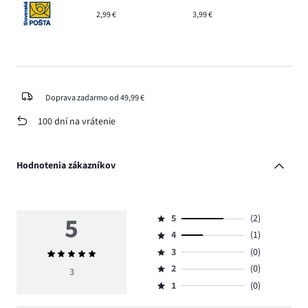
2,99 €
3,99 €
Doprava zadarmo od 49,99 €
100 dní na vrátenie
Hodnotenia zákazníkov
5
5
(2)
Hodnotenie
4
(1)
5,
Hodnotenie
počet
3
(0)
Priemerné
4,
Hodnotenie
hlasov
hodnotenie
počet
2
(0)
3,
3
Hodnotenie
2.
5
hlasov
počet
1
(0)
2,
Hodnotenie
1.
hlasov
počet
1,