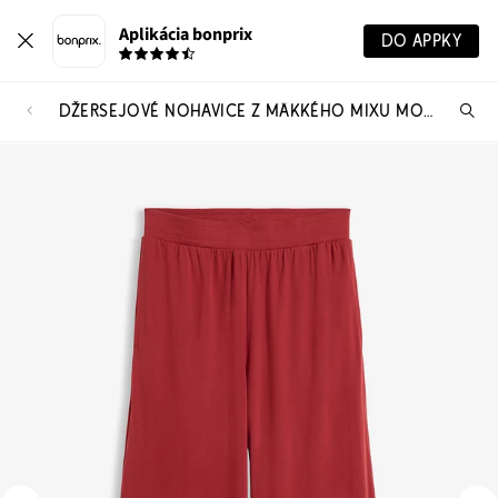
Aplikácia bonprix
DO APPKY
DŽERSEJOVÉ NOHAVICE Z MÄKKÉHO MIXU MODÁLU
Hľ
pr