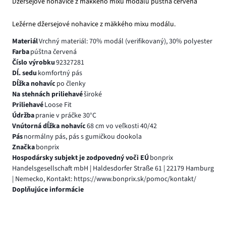
Džersejové nohavice z mäkkého mixu modálu púštna červená
Ležérne džersejové nohavice z mäkkého mixu modálu.
Materiál
Vrchný materiál: 70% modál (verifikovaný), 30% polyester
Farba
púštna červená
Číslo výrobku
92327281
Dĺ. sedu
komfortný pás
Dĺžka nohavíc
po členky
Na stehnách priliehavé
široké
Priliehavé
Loose Fit
Údržba
pranie v práčke 30°C
Vnútorná dĺžka nohavíc
68 cm vo veľkosti 40/42
Pás
normálny pás, pás s gumičkou dookola
Značka
bonprix
Hospodársky subjekt je zodpovedný voči EÚ
bonprix
Handelsgesellschaft mbH | Haldesdorfer Straße 61 | 22179 Hamburg
| Nemecko, Kontakt: https://www.bonprix.sk/pomoc/kontakt/
Doplňujúce informácie