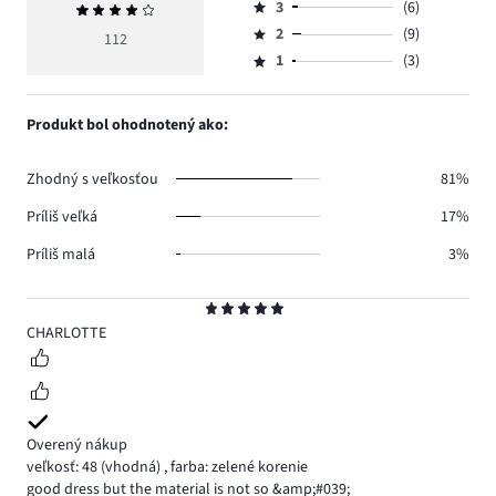
počet
3
(6)
Priemerné
4,
Hodnotenie
hlasov
hodnotenie
počet
2
(9)
3,
112
Hodnotenie
83.
4
hlasov
počet
1
(3)
2,
Hodnotenie
11.
hlasov
počet
1,
6.
hlasov
počet
Produkt bol ohodnotený ako:
9.
hlasov
3.
Zhodný s veľkosťou
81%
Príliš veľká
17%
Príliš malá
3%
Hodnotenie
5
CHARLOTTE
Overený nákup
veľkosť: 48
(vhodná)
,
farba: zelené korenie
good dress but the material is not so &amp;#039;