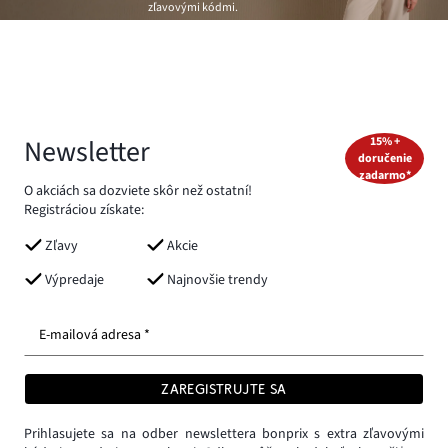
zľavovými kódmi.
Newsletter
15% +
doručenie
zadarmo*
O akciách sa dozviete skôr než ostatní!
Registráciou získate:
Zľavy
Akcie
Výpredaje
Najnovšie trendy
E-mailová adresa *
ZAREGISTRUJTE SA
Prihlasujete sa na odber newslettera bonprix s extra zľavovými