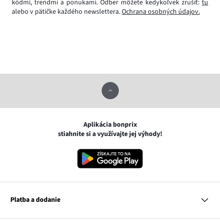
kódmi, trendmi a ponukami. Odber môžete kedykoľvek zrušiť:
tu
alebo v pätičke každého newslettera.
Ochrana osobných údajov.
Aplikácia bonprix
stiahnite si a využívajte jej výhody!
Platba a dodanie