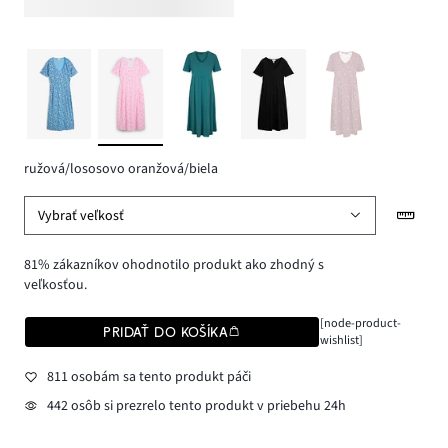
ružová/lososovo oranžová/biela
Vybrať veľkosť
81% zákazníkov ohodnotilo produkt ako zhodný s
veľkosťou.
[node-product-
PRIDAŤ DO KOŠÍKA
wishlist]
811 osobám sa tento produkt páči
442 osôb si prezrelo tento produkt v priebehu 24h