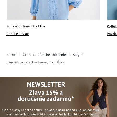
Kollekció: Trend: Ice Blue
Kollek
Pozrite si viac
Pozrit
Home
Žena
Dámske oblečenie
Šaty
Džersejové šaty, bavlnené, midi dĺžka
NEWSLETTER
Zľava 15% a
doručenie zadarmo*
*Kód je platný 14 dní od dátumu prijatia, platí na nasledujúcu objednávku
v minimálnej hodnote
24,99 €
, nie je možné ho kombinovať s inými