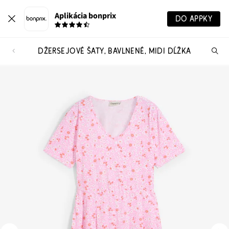
Aplikácia bonprix
DO APPKY
DŽERSEJOVÉ ŠATY, BAVLNENÉ, MIDI DĹŽKA
Hľ
pr