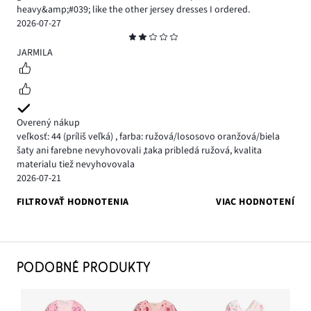
heavy&amp;#039; like the other jersey dresses I ordered.
2026-07-27
Hodnotenie
2
JARMILA
Overený nákup
veľkosť: 44
(príliš veľká)
,
farba: ružová/lososovo oranžová/biela
šaty ani farebne nevyhovovali ,taka pribledá ružová, kvalita
materialu tiež nevyhovovala
2026-07-21
FILTROVAŤ HODNOTENIA
VIAC HODNOTENÍ
PODOBNÉ PRODUKTY