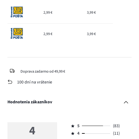
2,99 €
3,99 €
2,99 €
3,99 €
Doprava zadarmo od 49,99 €
100 dní na vrátenie
Hodnotenia zákazníkov
4
5
(83)
Hodnotenie
4
(11)
5,
Hodnotenie