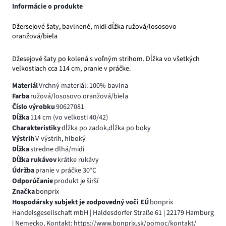
Informácie o produkte
Džersejové šaty, bavlnené, midi dĺžka ružová/lososovo
oranžová/biela
Džesejové šaty po kolená s voľným strihom. Dĺžka vo všetkých
veľkostiach cca 114 cm, pranie v práčke.
Materiál
Vrchný materiál: 100% bavlna
Farba
ružová/lososovo oranžová/biela
Číslo výrobku
90627081
Dĺžka
114 cm (vo veľkosti 40/42)
Charakteristiky
dĺžka po zadok,dĺžka po boky
Výstrih
V-výstrih, hlboký
Dĺžka
stredne dlhá/midi
Dĺžka rukávov
krátke rukávy
Údržba
pranie v práčke 30°C
Odporúčanie
produkt je širší
Značka
bonprix
Hospodársky subjekt je zodpovedný voči EÚ
bonprix
Handelsgesellschaft mbH | Haldesdorfer Straße 61 | 22179 Hamburg
| Nemecko, Kontakt: https://www.bonprix.sk/pomoc/kontakt/