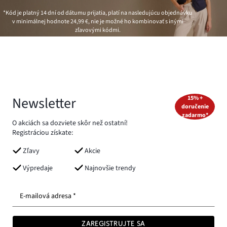
*Kód je platný 14 dní od dátumu prijatia, platí na nasledujúcu objednávku
v minimálnej hodnote
24,99 €
, nie je možné ho kombinovať s inými
zľavovými kódmi.
Newsletter
15% +
doručenie
zadarmo*
O akciách sa dozviete skôr než ostatní!
Registráciou získate:
Zľavy
Akcie
Výpredaje
Najnovšie trendy
E-mailová adresa *
ZAREGISTRUJTE SA