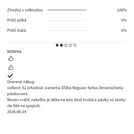
Zhodný s veľkosťou
100%
Príliš veľká
0%
Príliš malá
0%
Hodnotenie
2
MONIKA
Overený nákup
veľkosť: 52
(vhodná)
,
varianta: Dĺžka Regular,
farba: červená/biela
pásikovaná
Musím vrátiť, nakoľko je látka na leto dosť hrubá a pásiky sú skoby
zle šité na spojoch.
2026-06-19