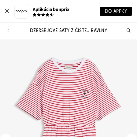
Aplikácia bonprix
DO APPKY
DŽERSEJOVÉ ŠATY Z ČISTEJ BAVLNY
Hľ
pr