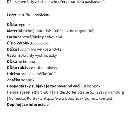
Džersejové šaty z čistej bavlny červená/biela pásikovaná
Ležérne tričko s výšivkou.
Dĺžka
regular
Materiál
Vrchný materiál: 100% bavlna (organická)
Farba
červená/biela pásikovaná
Číslo výrobku
96066781
Dĺžka
106 cm (vo veľkosti 40/42)
Výstrih
okrúhly výstrih, úzky
Dĺžka
po kolená
Dĺžka rukávov
krátke rukávy
Údržba
pranie v práčke 30°C
Značka
bonprix
Hospodársky subjekt je zodpovedný voči EÚ
bonprix
Handelsgesellschaft mbH | Haldesdorfer Straße 61 | 22179 Hamburg
| Nemecko, Kontakt: https://www.bonprix.sk/pomoc/kontakt/
Doplňujúce informácie