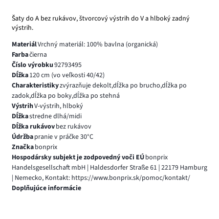
Šaty do A bez rukávov, štvorcový výstrih do V a hlboký zadný
výstrih.
Materiál
Vrchný materiál: 100% bavlna (organická)
Farba
čierna
Číslo výrobku
92793495
Dĺžka
120 cm (vo veľkosti 40/42)
Charakteristiky
zvýrazňuje dekolt,dĺžka po brucho,dĺžka po
zadok,dĺžka po boky,dĺžka po stehná
Výstrih
V-výstrih, hlboký
Dĺžka
stredne dlhá/midi
Dĺžka rukávov
bez rukávov
Údržba
pranie v práčke 30°C
Značka
bonprix
Hospodársky subjekt je zodpovedný voči EÚ
bonprix
Handelsgesellschaft mbH | Haldesdorfer Straße 61 | 22179 Hamburg
| Nemecko, Kontakt: https://www.bonprix.sk/pomoc/kontakt/
Doplňujúce informácie