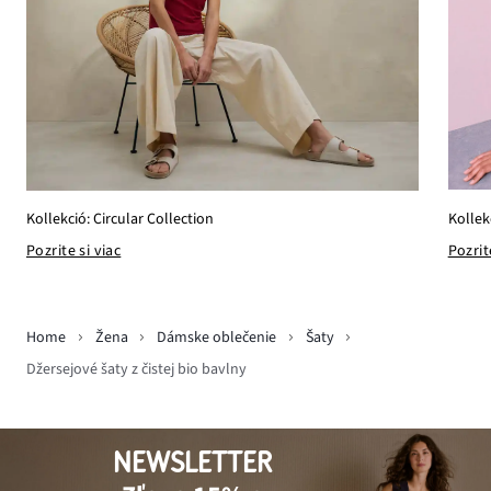
Kollek
Kollekció: Circular Collection
Pozrit
Pozrite si viac
Home
Žena
Dámske oblečenie
Šaty
Džersejové šaty z čistej bio bavlny
NEWSLETTER