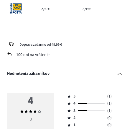
2,99 €
3,99 €
Doprava zadarmo od 49,99 €
100 dní na vrátenie
Hodnotenia zákazníkov
4
5
(1)
Hodnotenie
4
(1)
5,
Hodnotenie
počet
3
(1)
Priemerné
4,
Hodnotenie
hlasov
hodnotenie
počet
2
(0)
3,
3
Hodnotenie
1.
4
hlasov
počet
1
(0)
2,
Hodnotenie
1.
hlasov