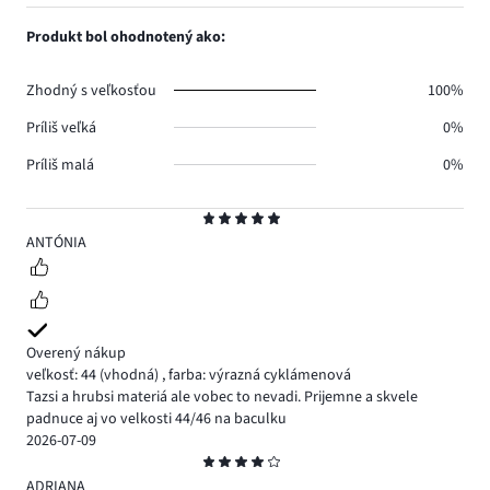
počet
1,
1.
hlasov
počet
Produkt bol ohodnotený ako:
0.
hlasov
0.
Zhodný s veľkosťou
100%
Príliš veľká
0%
Príliš malá
0%
Hodnotenie
5
ANTÓNIA
Overený nákup
veľkosť: 44
(vhodná)
,
farba: výrazná cyklámenová
Tazsi a hrubsi materiá ale vobec to nevadi. Prijemne a skvele
padnuce aj vo velkosti 44/46 na baculku
2026-07-09
Hodnotenie
4
ADRIANA