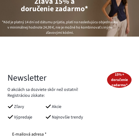
Zľava 15% a
doručenie zadarmo*
*Kód je platný 14 dní od dátumu prijatia, platí na nasledujúcu objednávku
v minimálnej hodnote
24,99 €
, nie je možné ho kombinovať s inými
zľavovými kódmi.
Newsletter
15% +
doručenie
zadarmo*
O akciách sa dozviete skôr než ostatní!
Registráciou získate:
Zľavy
Akcie
Výpredaje
Najnovšie trendy
E-mailová adresa *