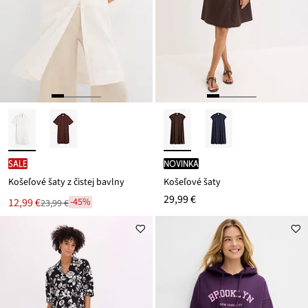
SALE
novinka
Košeľové šaty z čistej bavlny
Košeľové šaty
29,99 €
Nová
12,99 €
-45%
23,99 €
Zľava
cena
z
je
ceny
23,99 €