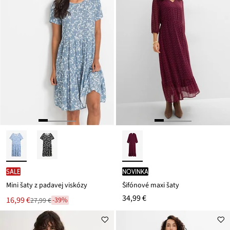
SALE
novinka
Mini šaty z padavej viskózy
Šifónové maxi šaty
34,99 €
Nová
16,99 €
-39%
27,99 €
Zľava
cena
z
je
ceny