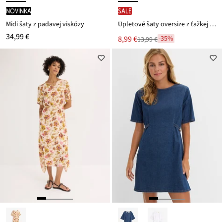
novinka
SALE
Midi šaty z padavej viskózy
Úpletové šaty oversize z ťažkej bio bavlny
34,99 €
Nová
8,99 €
-35%
13,99 €
Zľava
cena
z
je
ceny
13,99 €