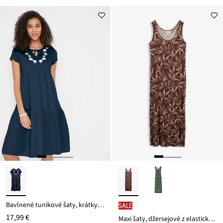
Bavlnené tunikové šaty, krátky rukáv
SALE
17,99 €
Maxi šaty, džersejové z elastického mixu viskózy