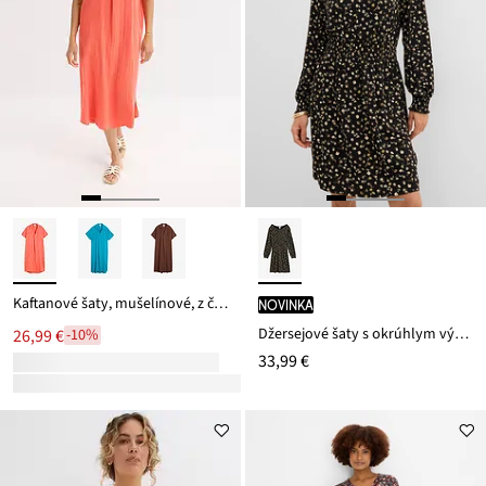
Kaftanové šaty, mušelínové, z čistej bavlny
novinka
Džersejové šaty s okrúhlym výstrihom
26,99 €
-10%
33,99 €