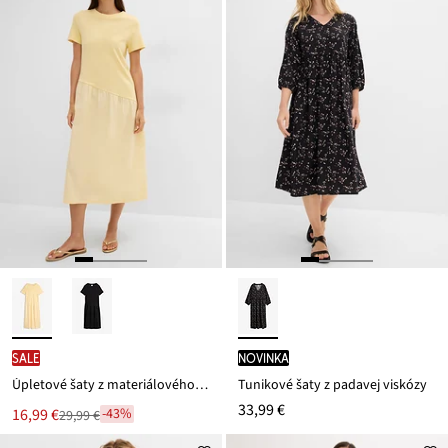
SALE
novinka
Úpletové šaty z materiálového mixu
Tunikové šaty z padavej viskózy
33,99 €
Nová
16,99 €
-43%
29,99 €
Zľava
cena
z
je