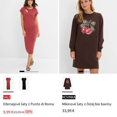
SALE
novinka
Džersejové šaty z Punto di Roma
Mikinové šaty z čistej bio bavlny
33,99 €
Nová
9,99 €
-50%
19,99 €
Zľava
cena