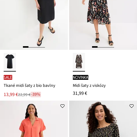
SALE
novinka
Tkané midi šaty z bio bavlny
Midi šaty z viskózy
31,99 €
Nová
13,99 €
-39%
22,99 €
Zľava
cena
z
je
ceny
22,99 €