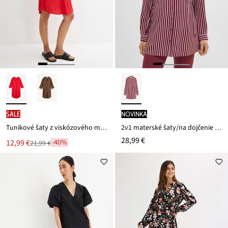
SALE
novinka
Tunikové šaty z viskózového mixu so štuktúrovaným efektom
2v1 materské šaty/na dojčenie z padavej viskózy
28,99 €
Nová
12,99 €
-40%
21,99 €
Zľava
cena
z
je
ceny
21,99 €