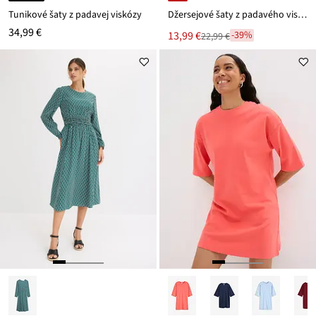
Tunikové šaty z padavej viskózy
Džersejové šaty z padavého viskózového mixu
34,99 €
Nová
13,99 €
-39%
22,99 €
Zľava
cena
z
je
ceny
22,99 €