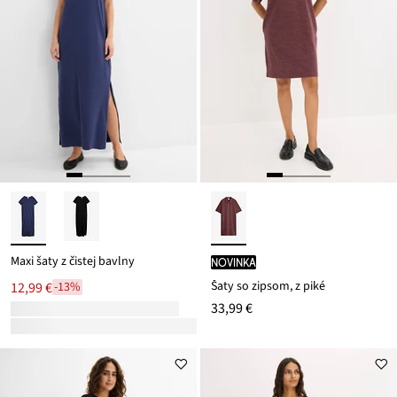
Maxi šaty z čistej bavlny
novinka
Šaty so zipsom, z piké
12,99 €
-13%
33,99 €