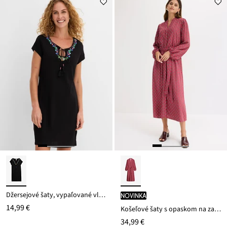
ceny
29,99 €
Džersejové šaty, vypaľované vlákno
novinka
14,99 €
Košeľové šaty s opaskom na zaviazanie
34,99 €