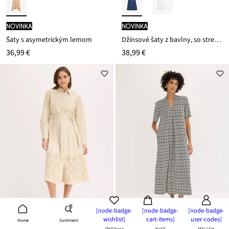
novinka
novinka
Šaty s asymetrickým lemom
Džínsové šaty z bavlny, so strečom
36,99 €
38,99 €
[node-badge-
[node-badge-
[node-badge-
wishlist]
cart-items]
user-codes]
Sortiment
Home