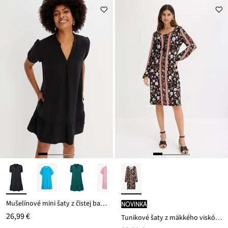
z
je
ceny
19,99 €
Mušelínové mini šaty z čistej bavlny
novinka
26,99 €
Tunikové šaty z mäkkého viskózového mixu