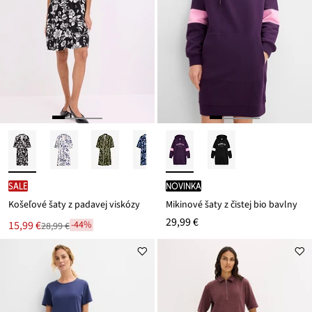
SALE
novinka
Košeľové šaty z padavej viskózy
Mikinové šaty z čistej bio bavlny
29,99 €
Nová
15,99 €
-44%
28,99 €
Zľava
cena
z
je
ceny
28,99 €