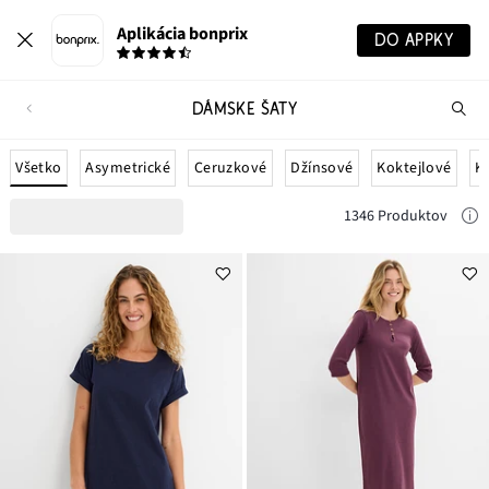
Aplikácia bonprix
DO APPKY
DÁMSKE ŠATY
Hľ
pr
Všetko
Asymetrické
Ceruzkové
Džínsové
Koktejlové
K
1346 Produktov