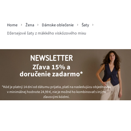
Home
Žena
Dámske oblečenie
Šaty
Džersejové šaty z mäkkého viskózového mixu
NEWSLETTER
Zľava 15% a
doručenie zadarmo*
*Kód je platný 14 dní od dátumu prijatia, platí na nasledujúcu objednávku
v minimálnej hodnote
24,99 €
, nie je možné ho kombinovať s inými
zľavovými kódmi.