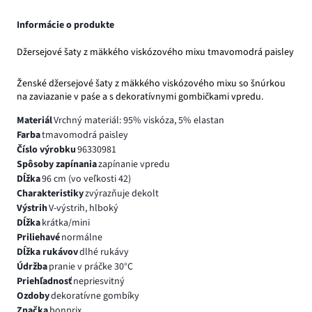
Informácie o produkte
Džersejové šaty z mäkkého viskózového mixu tmavomodrá paisley
Ženské džersejové šaty z mäkkého viskózového mixu so šnúrkou
na zaviazanie v paśe a s dekoratívnymi gombičkami vpredu.
Materiál
Vrchný materiál: 95% viskóza, 5% elastan
Farba
tmavomodrá paisley
Číslo výrobku
96330981
Spôsoby zapínania
zapínanie vpredu
Dĺžka
96 cm (vo veľkosti 42)
Charakteristiky
zvýrazňuje dekolt
Výstrih
V-výstrih, hlboký
Dĺžka
krátka/mini
Priliehavé
normálne
Dĺžka rukávov
dlhé rukávy
Údržba
pranie v práčke 30°C
Priehľadnosť
nepriesvitný
Ozdoby
dekoratívne gombíky
Značka
bonprix