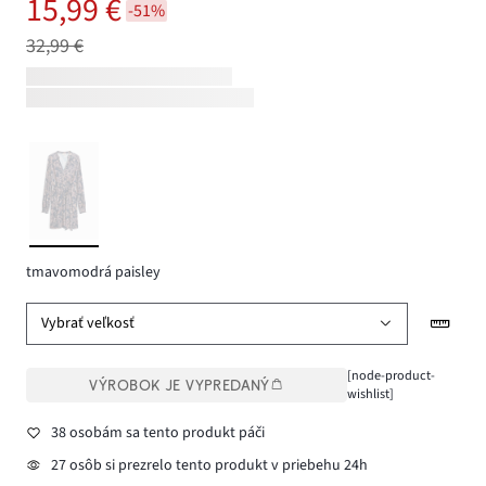
15,99 €
-51%
32,99 €
tmavomodrá paisley
Vybrať veľkosť
[node-product-
VÝROBOK JE VYPREDANÝ
wishlist]
38 osobám sa tento produkt páči
27 osôb si prezrelo tento produkt v priebehu 24h