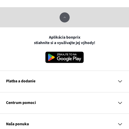
Aplikácia bonprix
stiahnite si a využívajte jej výhody!
Platba a dodanie
MasterCard
VISA
Centrum pomoci
Google pay
Apple pay
Otázky a odpovede
Platba a dodanie
Naša ponuka
Slovenská pošta
Vrátenie a reklamácia