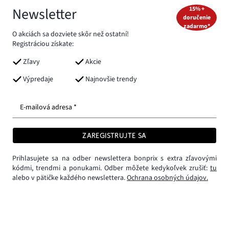
Newsletter
15% +
doručenie
zadarmo*
O akciách sa dozviete skôr než ostatní!
Registráciou získate:
Zľavy
Akcie
Výpredaje
Najnovšie trendy
E-mailová adresa *
ZAREGISTRUJTE SA
Prihlasujete sa na odber newslettera bonprix s extra zľavovými
kódmi, trendmi a ponukami. Odber môžete kedykoľvek zrušiť:
tu
alebo v pätičke každého newslettera.
Ochrana osobných údajov.