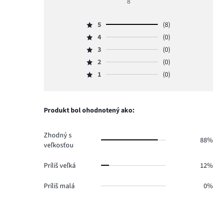
8
5
5
(8)
Hodnotenie
4
(0)
5,
Hodnotenie
počet
3
(0)
4,
Hodnotenie
hlasov
počet
2
(0)
3,
Hodnotenie
8.
hlasov
počet
1
(0)
2,
Hodnotenie
0.
hlasov
počet
1,
0.
hlasov
počet
0.
hlasov
Produkt bol ohodnotený ako:
0.
Zhodný s
88%
veľkosťou
Príliš veľká
12%
Príliš malá
0%