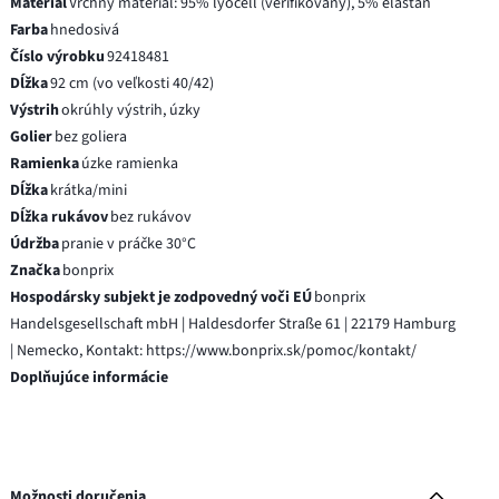
Materiál
Vrchný materiál: 95% lyocell (verifikovaný), 5% elastan
Farba
hnedosivá
Číslo výrobku
92418481
Dĺžka
92 cm (vo veľkosti 40/42)
Výstrih
okrúhly výstrih, úzky
Golier
bez goliera
Ramienka
úzke ramienka
Dĺžka
krátka/mini
Dĺžka rukávov
bez rukávov
Údržba
pranie v práčke 30°C
Značka
bonprix
Hospodársky subjekt je zodpovedný voči EÚ
bonprix
Handelsgesellschaft mbH | Haldesdorfer Straße 61 | 22179 Hamburg
| Nemecko, Kontakt: https://www.bonprix.sk/pomoc/kontakt/
Doplňujúce informácie
Možnosti doručenia