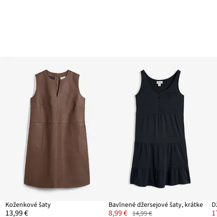
Koženkové šaty
Bavlnené džersejové šaty, krátke
13,99 €
8,99 €
1
14,99 €