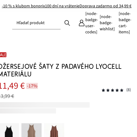
-10 % s klubom bonprix
100 dní na vrátenie
Doprava zadarmo od 34,99 €
[node-
[node-
[node-
badge-
badge-
Hľadať produkt
badge-
user-
cart-
wishlist]
codes]
items]
SALE
DŽERSEJOVÉ ŠATY Z PADAVÉHO LYOCELL
MATERIÁLU
11,49 €
-17%
(8)
13,99 €