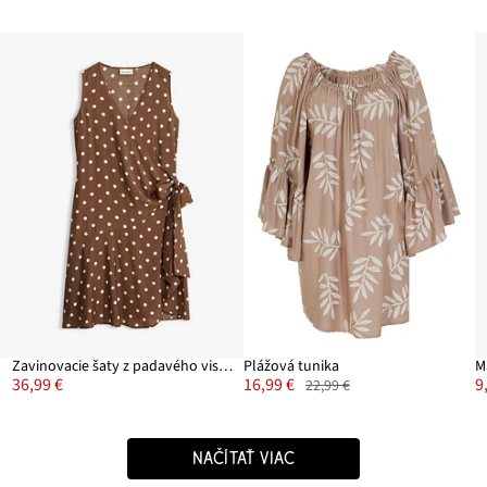
Zavinovacie šaty z padavého viskózového mixu
Plážová tunika
36,99 €
16,99 €
9
22,99 €
NAČÍTAŤ VIAC