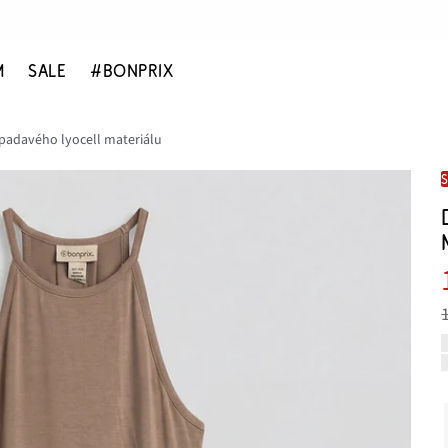
M
SALE
#BONPRIX
 padavého lyocell materiálu