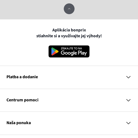
Aplikácia bonprix
stiahnite si a využívajte jej výhody!
Platba a dodanie
MasterCard
VISA
Centrum pomoci
Google pay
Apple pay
Otázky a odpovede
Platba a dodanie
Naša ponuka
Slovenská pošta
Vrátenie a reklamácia
Tabuľka veľkostí
Platba na dobierku
Žena