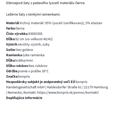
Džersejové šaty z padavého lyocell materiálu čierna
Ležérne šaty s tenkými ramienkami.
Materiál
Vrchný materiál: 95% lyocell (verifikovaný), 5% elastan
Farba
čierna
Číslo výrobku
93065395
Dĺžka
92 cm (vo veľkosti 40/42)
Výstrih
okrúhly výstrih, úzky
Golier
bez goliera
Ramienka
úzke ramienka
Dĺžka
krátka/mini
Dĺžka rukávov
bez rukávov
Údržba
pranie v práčke 30°C
Značka
bonprix
Hospodársky subjekt je zodpovedný voči EÚ
bonprix
Handelsgesellschaft mbH | Haldesdorfer Straße 61 | 22179 Hamburg
| Nemecko, Kontakt: https://www.bonprix.sk/pomoc/kontakt/
Doplňujúce informácie