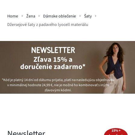
Home
Žena
Dámske oblečenie
Šaty
Džersejové šaty z padavého lyocell materiálu
NEWSLETTER
Zľava 15% a
doručenie zadarmo*
*Kód je platný 14 dní od dátumu prijatia, platí na nasledujúcu objednávku
v minimálnej hodnote
24,99 €
, nie je možné ho kombinovať s inými
zľavovými kódmi.
Newsletter
15% +