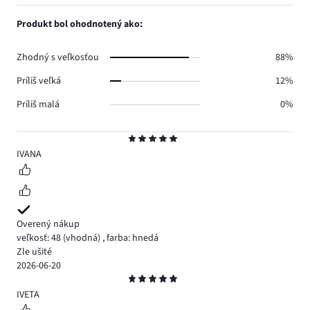
počet
1,
0.
hlasov
počet
Produkt bol ohodnotený ako:
0.
hlasov
0.
Zhodný s veľkosťou
88%
Príliš veľká
12%
Príliš malá
0%
Hodnotenie
5
IVANA
Overený nákup
veľkosť: 48
(vhodná)
,
farba: hnedá
Zle ušité
2026-06-20
Hodnotenie
5
IVETA