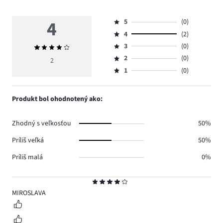
4
5
(0)
Hodnotenie
4
(2)
5,
Hodnotenie
počet
3
(0)
Priemerné
4,
Hodnotenie
hlasov
hodnotenie
počet
2
(0)
3,
2
Hodnotenie
0.
4
hlasov
počet
1
(0)
2,
Hodnotenie
2.
hlasov
počet
1,
0.
hlasov
počet
Produkt bol ohodnotený ako:
0.
hlasov
0.
Zhodný s veľkosťou
50%
Príliš veľká
50%
Príliš malá
0%
Hodnotenie
4
MIROSLAVA