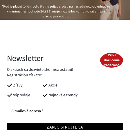
*Kód je platný 14 dní od dátumu prijatia, platí na nasledujúcu objednávku
v minimálnej hodnote
24,99 €
, nie je možné ho kombinovať s inými
zľavovými kódmi.
Newsletter
15% +
doručenie
zadarmo*
O akciách sa dozviete skôr než ostatní!
Registráciou získate:
Zľavy
Akcie
Výpredaje
Najnovšie trendy
E-mailová adresa *
ZAREGISTRUJTE SA