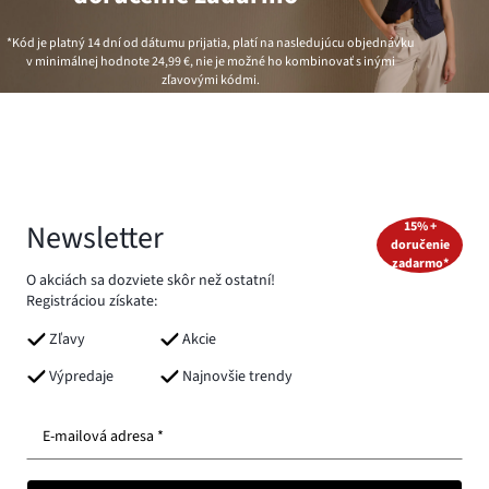
*Kód je platný 14 dní od dátumu prijatia, platí na nasledujúcu objednávku
v minimálnej hodnote
24,99 €
, nie je možné ho kombinovať s inými
zľavovými kódmi.
Newsletter
15% +
doručenie
zadarmo*
O akciách sa dozviete skôr než ostatní!
Registráciou získate:
Zľavy
Akcie
Výpredaje
Najnovšie trendy
E-mailová adresa *