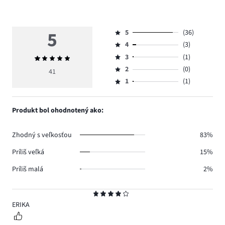
5
5
(36)
Hodnotenie
4
(3)
5,
Hodnotenie
počet
3
(1)
Priemerné
4,
Hodnotenie
hlasov
hodnotenie
počet
2
(0)
3,
41
Hodnotenie
36.
5
hlasov
počet
1
(1)
2,
Hodnotenie
3.
hlasov
počet
1,
1.
hlasov
počet
Produkt bol ohodnotený ako:
0.
hlasov
1.
Zhodný s veľkosťou
83%
Príliš veľká
15%
Príliš malá
2%
Hodnotenie
4
ERIKA