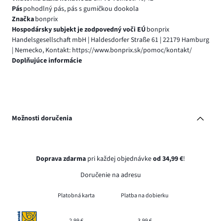
Pás
pohodlný pás, pás s gumičkou dookola
Značka
bonprix
Hospodársky subjekt je zodpovedný voči EÚ
bonprix
Handelsgesellschaft mbH | Haldesdorfer Straße 61 | 22179 Hamburg
| Nemecko, Kontakt: https://www.bonprix.sk/pomoc/kontakt/
Doplňujúce informácie
Možnosti doručenia
Doprava zdarma
pri každej objednávke
od 34,99 €
!
Doručenie na adresu
Platobná karta
Platba na dobierku
2,99 €
3,99 €