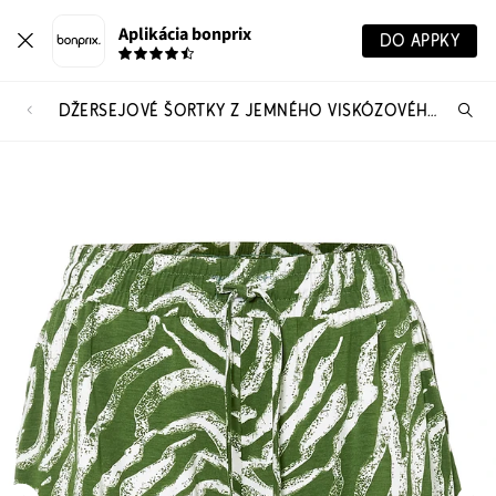
Aplikácia bonprix
DO APPKY
DŽERSEJOVÉ ŠORTKY Z JEMNÉHO VISKÓZOVÉHO MIXU
Hľ
pr