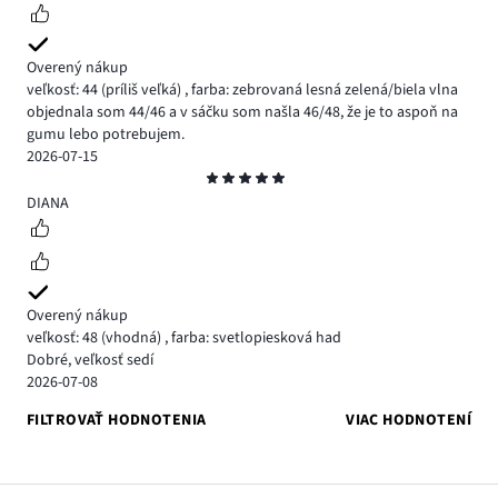
Overený nákup
veľkosť: 44
(príliš veľká)
,
farba: zebrovaná lesná zelená/biela vlna
objednala som 44/46 a v sáčku som našla 46/48, že je to aspoň na
gumu lebo potrebujem.
2026-07-15
Hodnotenie
5
DIANA
Overený nákup
veľkosť: 48
(vhodná)
,
farba: svetlopiesková had
Dobré, veľkosť sedí
2026-07-08
FILTROVAŤ HODNOTENIA
VIAC HODNOTENÍ