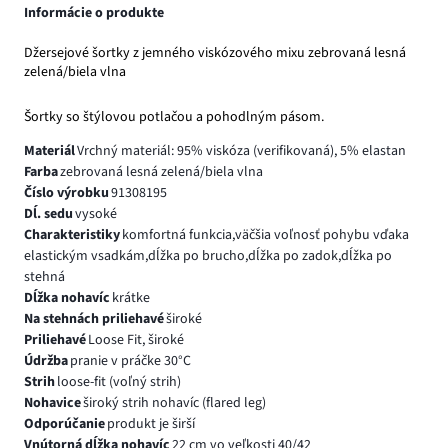
Informácie o produkte
Džersejové šortky z jemného viskózového mixu zebrovaná lesná
zelená/biela vlna
Šortky so štýlovou potlačou a pohodlným pásom.
Materiál
Vrchný materiál: 95% viskóza (verifikovaná), 5% elastan
Farba
zebrovaná lesná zelená/biela vlna
Číslo výrobku
91308195
Dĺ. sedu
vysoké
Charakteristiky
komfortná funkcia,väčšia voľnosť pohybu vďaka
elastickým vsadkám,dĺžka po brucho,dĺžka po zadok,dĺžka po
stehná
Dĺžka nohavíc
krátke
Na stehnách priliehavé
široké
Priliehavé
Loose Fit, široké
Údržba
pranie v práčke 30°C
Strih
loose-fit (voľný strih)
Nohavice
široký strih nohavíc (flared leg)
Odporúčanie
produkt je širší
Vnútorná dĺžka nohavíc
22 cm vo veľkosti 40/42