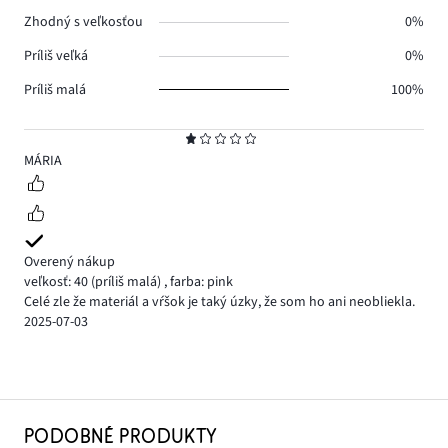
Zhodný s veľkosťou
0%
Príliš veľká
0%
Príliš malá
100%
Hodnotenie
1
MÁRIA
Overený nákup
veľkosť: 40
(príliš malá)
,
farba: pink
Celé zle že materiál a vŕšok je taký úzky, že som ho ani neobliekla.
2025-07-03
PODOBNÉ PRODUKTY