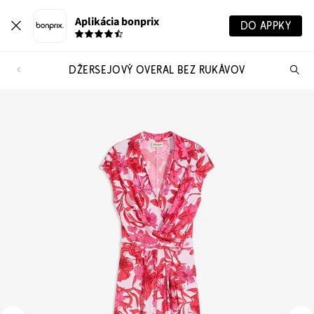
Aplikácia bonprix
DO APPKY
DŽERSEJOVÝ OVERAL BEZ RUKÁVOV
Hľ
pr