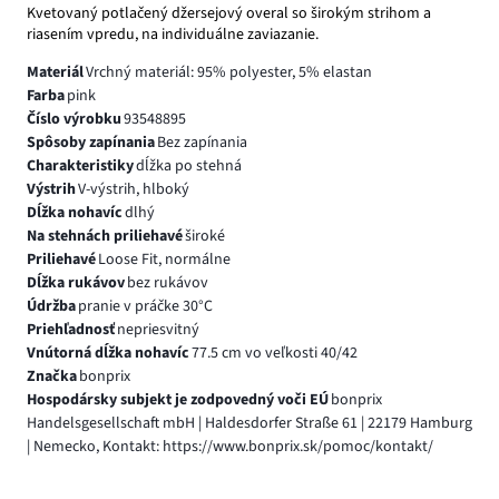
Kvetovaný potlačený džersejový overal so širokým strihom a
riasením vpredu, na individuálne zaviazanie.
Materiál
Vrchný materiál: 95% polyester, 5% elastan
Farba
pink
Číslo výrobku
93548895
Spôsoby zapínania
Bez zapínania
Charakteristiky
dĺžka po stehná
Výstrih
V-výstrih, hlboký
Dĺžka nohavíc
dlhý
Na stehnách priliehavé
široké
Priliehavé
Loose Fit, normálne
Dĺžka rukávov
bez rukávov
Údržba
pranie v práčke 30°C
Priehľadnosť
nepriesvitný
Vnútorná dĺžka nohavíc
77.5 cm vo veľkosti 40/42
Značka
bonprix
Hospodársky subjekt je zodpovedný voči EÚ
bonprix
Handelsgesellschaft mbH | Haldesdorfer Straße 61 | 22179 Hamburg
| Nemecko, Kontakt: https://www.bonprix.sk/pomoc/kontakt/