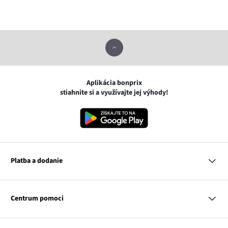
Aplikácia bonprix
stiahnite si a využívajte jej výhody!
Platba a dodanie
MasterCard
VISA
Centrum pomoci
Google pay
Apple pay
Otázky a odpovede