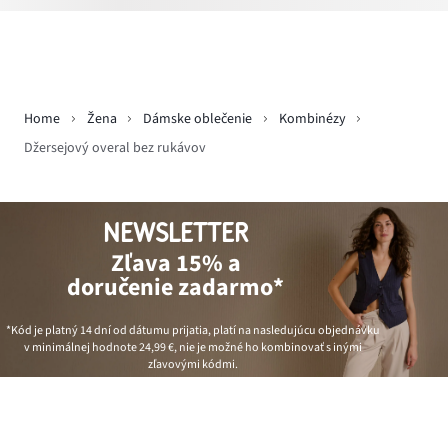
Home
Žena
Dámske oblečenie
Kombinézy
Džersejový overal bez rukávov
NEWSLETTER
Zľava 15% a
doručenie zadarmo*
*Kód je platný 14 dní od dátumu prijatia, platí na nasledujúcu objednávku
v minimálnej hodnote
24,99 €
, nie je možné ho kombinovať s inými
zľavovými kódmi.