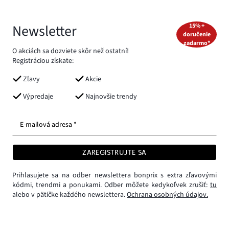
Newsletter
15% +
doručenie
zadarmo*
O akciách sa dozviete skôr než ostatní!
Registráciou získate:
Zľavy
Akcie
Výpredaje
Najnovšie trendy
E-mailová adresa *
ZAREGISTRUJTE SA
Prihlasujete sa na odber newslettera bonprix s extra zľavovými
kódmi, trendmi a ponukami. Odber môžete kedykoľvek zrušiť:
tu
alebo v pätičke každého newslettera.
Ochrana osobných údajov.