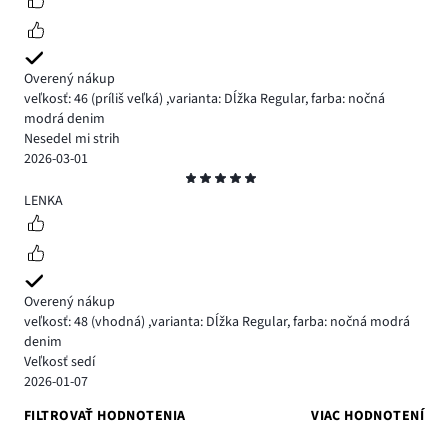
Overený nákup
veľkosť: 46
(príliš veľká)
,
varianta: Dĺžka Regular,
farba: nočná
modrá denim
Nesedel mi strih
2026-03-01
Hodnotenie
5
LENKA
Overený nákup
veľkosť: 48
(vhodná)
,
varianta: Dĺžka Regular,
farba: nočná modrá
denim
Veľkosť sedí
2026-01-07
FILTROVAŤ HODNOTENIA
VIAC HODNOTENÍ