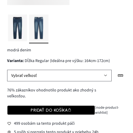
modrá denim
varianta
:
Dĺžka Regular (Ideálna pre výšku: 164cm-172cm)
Vybrať veľkosť
76% zákazníkov ohodnotilo produkt ako zhodný s
veľkosťou.
[node-product-
PRIDAŤ DO KOŠÍKA
wishlist]
499 osobám sa tento produkt páči
5 osôb si prezrelo tento produkt v priebehu 24h