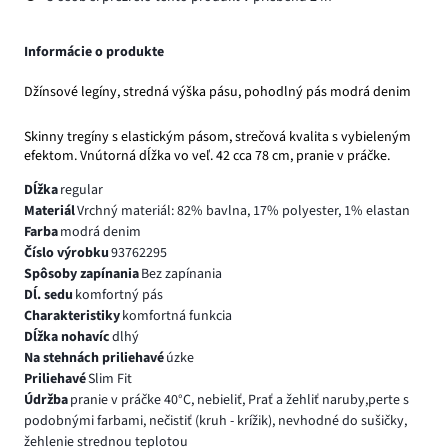
Informácie o produkte
Džínsové legíny, stredná výška pásu, pohodlný pás modrá denim
Skinny tregíny s elastickým pásom, strečová kvalita s vybieleným
efektom. Vnútorná dĺžka vo veľ. 42 cca 78 cm, pranie v práčke.
Dĺžka
regular
Materiál
Vrchný materiál: 82% bavlna, 17% polyester, 1% elastan
Farba
modrá denim
Číslo výrobku
93762295
Spôsoby zapínania
Bez zapínania
Dĺ. sedu
komfortný pás
Charakteristiky
komfortná funkcia
Dĺžka nohavíc
dlhý
Na stehnách priliehavé
úzke
Priliehavé
Slim Fit
Údržba
pranie v práčke 40°C, nebieliť, Prať a žehliť naruby,perte s
podobnými farbami, nečistiť (kruh - krížik), nevhodné do sušičky,
žehlenie strednou teplotou