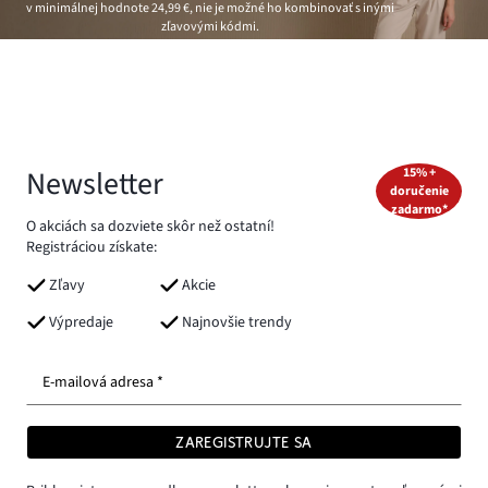
v minimálnej hodnote
24,99 €
, nie je možné ho kombinovať s inými
zľavovými kódmi.
Newsletter
15% +
doručenie
zadarmo*
O akciách sa dozviete skôr než ostatní!
Registráciou získate:
Zľavy
Akcie
Výpredaje
Najnovšie trendy
E-mailová adresa *
ZAREGISTRUJTE SA