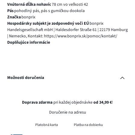
Vnútorná dĺžka nohavíc
78 cm vo veľkosti 42
Pás
pohodlný pás, pás s gumičkou dookola
Značka
bonprix
Hospodársky subjekt je zodpovedný voči EÚ
bonprix
Handelsgesellschaft mbH | Haldesdorfer Straße 61 | 22179 Hamburg
| Nemecko, Kontakt: https://www.bonprix.sk/pomoc/kontakt/
Doplňujúce informácie
Možnosti doručenia
Doprava zdarma
pri každej objednávke
od 34,99 €
!
Doručenie na adresu
Platobná karta
Platba na dobierku