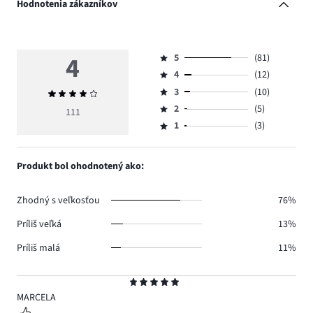
Hodnotenia zákazníkov
4
5
(81)
Hodnotenie
4
(12)
5,
Hodnotenie
počet
3
(10)
Priemerné
4,
Hodnotenie
hlasov
hodnotenie
počet
2
(5)
3,
111
Hodnotenie
81.
4
hlasov
počet
1
(3)
2,
Hodnotenie
12.
hlasov
počet
1,
10.
hlasov
počet
Produkt bol ohodnotený ako:
5.
hlasov
3.
Zhodný s veľkosťou
76%
Príliš veľká
13%
Príliš malá
11%
Hodnotenie
5
MARCELA