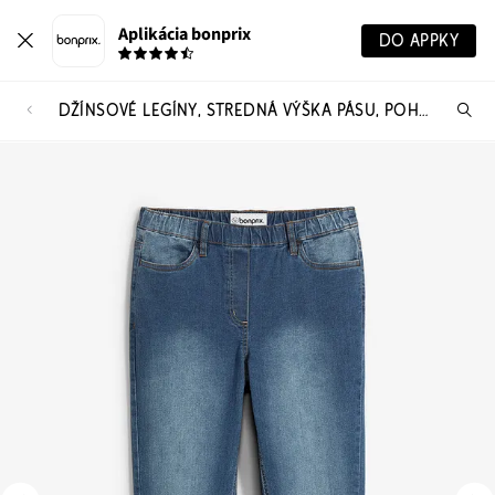
Aplikácia bonprix
DO APPKY
DŽÍNSOVÉ LEGÍNY, STREDNÁ VÝŠKA PÁSU, POHODLNÝ PÁS
Hľ
pr